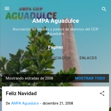
Ir al contenido principal
AMPA Aguadulce
Asociación de madres y padres de alumnos del CEIP
Aguadulce
Páginas
INSCRIPCIÓN
ASOCIACIÓN
ENLACES
CONTACTO
MÁS…
HUERTO ESCOLAR
Mostrando entradas de 2008
MOSTRAR TODO
E
n
Feliz Navidad
t
r
De
AMPA Aguadulce
-
diciembre 21, 2008
a