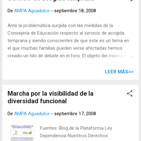
De
AMPA Aguadulce
-
septiembre 18, 2008
Ante la problemática surgida con las medidas de la
Consejería de Educación respecto al servicio de acogida
temprana y siendo conscientes de que este es un tema en
el que muchas familias pueden verse afectadas hemos
creado un hilo de debate en el foro. El objeto del mismo es
recoger la opinión de los miembros de la comunidad escolar
y por ello la participación está abierta a todos los usuarios
LEER MÁS>>
(no requiere registro). Para entrar hacer click en el siguiente
enlace Foro sobre el servicio de acogida temprana
Marcha por la visibilidad de la
diversidad funcional
De
AMPA Aguadulce
-
septiembre 17, 2008
Fuentes: Blog de la Plataforma Ley
Dependencia Nuestros Derechos