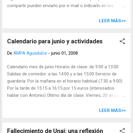
ciclista para la ciudad. No estará presente nin...
compartir pueden enviarlo por e-mail o indicarlo en los
comentarios del blog. Comenzamos hoy con dos
interesantes artículos de prensa sobre el bullying o acoso
LEER MÁS>>
escolar enviados por Caridad Zurita. Donde nace la violencia.
Ángela Boto. El País.com Stop Bullying. Entrevista a Nora
Calendario para junio y actividades
Rodríguez en la revista Ya de El Mercurio
De
AMPA Aguadulce
-
junio 01, 2008
Calendario mes de junio Horario de clase: de 9:00 a 13:00
Salidas de comedor: a las 14:00 y a las 15:00 Servicio de
guardería: Por la mañana en el horario habitual (7:30 a 9:00)
Por la tarde de 15:15 a 16:15 por 15 euros (interesados
hablar con Antonio) Último día de clase: Viernes, 20 de junio
Entrega de notas: 25 de junio, de 11:00 a 13:00 horas
Actividades extraescolares: Durante el mes de junio no
LEER MÁS>>
habrá actividades extraescolares organizadas por el AMPA
(excepto inglés) Reunión general del AMPA El día 10 de junio
Fallecimiento de Unai: una reflexión
a las 18:00 horas en primera convocatoria y a las 18:30 en