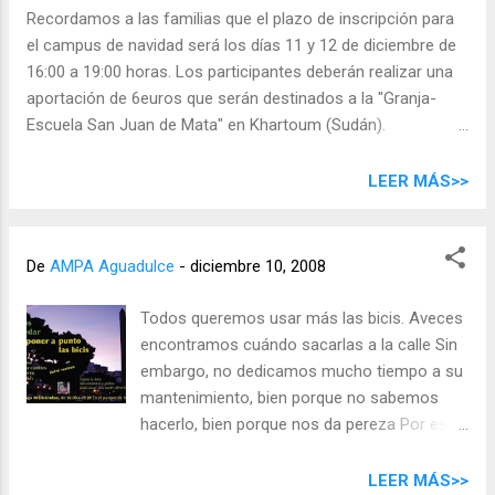
sorteo. A partir de las 7 contaremos con un gran grupo de
Recordamos a las familias que el plazo de inscripción para
música celta-folk FANEROQUE que tocará además de su
el campus de navidad será los días 11 y 12 de diciembre de
repertorio habitual,algunos villancicos y con los que
16:00 a 19:00 horas. Los participantes deberán realizar una
podremos mover un rato el esqueleto. IMPORTANTE - Los
aportación de 6euros que serán destinados a la "Granja-
niños de infantil a 5º de primaria NO PODRÁN ACUDIR
Escuela San Juan de Mata" en Khartoum (Sudán).
SOLOS , es necesario que v...
Recomendamos acudir temprano, ya que las plazas (100 en
el CEIP Aguadulce) suelen agotarse el primer día. También
LEER MÁS>>
hay plazas disponibles en otros 14 centros de la ciudad.
Fechas y horarios Días 22, 23, 24, 29, 30 y 31 de diciembre
Acogida temprana : de 7:30 a 8:30 horas Actividades : de
De
AMPA Aguadulce
-
diciembre 10, 2008
8:30 a 13:00 horas Salida : de 13:00 a 13:15 horas Más
información Folleto en pdf Programa municipal de
Todos queremos usar más las bicis. Aveces
actividades educativas
encontramos cuándo sacarlas a la calle Sin
embargo, no dedicamos mucho tiempo a su
mantenimiento, bien porque no sabemos
hacerlo, bien porque nos da pereza Por eso
hemos quedado el domingo 14 a partir de
las 16:30 en el parque de los Patos (entre el
LEER MÁS>>