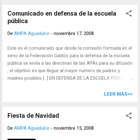
Comunicado en defensa de la escuela
pública
De
AMPA Aguadulce
-
noviembre 17, 2008
Este es el comunicado que desde la comisión formada en el
seno de la Federación Galdós para la defensa de la escuela
pública se envía a las directivas de las APAs para su difusión
, el objetivo es que llegue al mayor numero de padres y
madres posibles [...] EN DEFENSA DE LA ESCUELA PÚBLICA
¡YA! Esta nota informativa es el resultado del malestar
general que manifiestan las APAS y el sentir de los padres y
LEER MÁS>>
madres de la educación en Canarias a lo largo de muchos
años, agravados por el conflicto del profesorado y el
Fiesta de Navidad
comienzo desastroso de curso. Independientemente de
estos motivos, venimos reclamando desde hace años una
De
AMPA Aguadulce
-
noviembre 15, 2008
serie de mejoras que no se cumplen y otras llegan
lentamente. Hay que hacer autocrítica y reconocer que hay