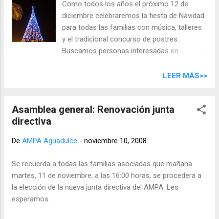
Como todos los años el próximo 12 de
algo que corregir. Somos conscientes de que hay cosas que
diciembre celebraremos la fiesta de Navidad
no funcionan, pero seguimos pasándonos la pelota unos a
para todas las familias con música, talleres
otros y no asumiendo cada cual su parte. Les detallamos
y el tradicional concurso de postres.
una serie de propuestas y reflexiones por las cuales,
Buscamos personas interesadas en
tenemos prevista una concentración de la ...
participar, ya sea colaborando en la
organización, o mediante la realización de
LEER MÁS>>
talleres (pintura de caras, manualidades,
etc...) Para prepararlo todo habrá una
Asamblea general: Renovación junta
reunión previa el martes, 2 de diciembre, a
directiva
las 16:00 horas . Les esperamos
De
AMPA Aguadulce
-
noviembre 10, 2008
Se recuerda a todas las familias asociadas que mañana
martes, 11 de noviembre, a las 16:00 horas, se procederá a
la elección de la nueva junta directiva del AMPA. Les
esperamos.