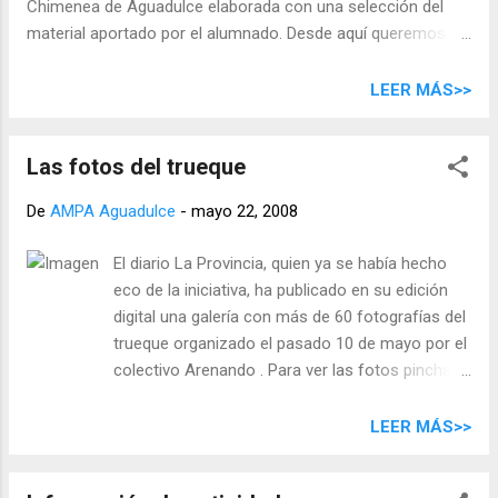
Chimenea de Aguadulce elaborada con una selección del
valores actuales se empeñan a que tenemos "una vida
material aportado por el alumnado. Desde aquí queremos
eterna" aquí en el mundo, negamos ...
dar las gracias a todas las personas que han participado en
el proyecto por su colaboración. Se ha distribuido un
LEER MÁS>>
ejemplar en cada aula y varios en la biblioteca para su
lectura. En unos días subiremos al blog un archivo con la
Las fotos del trueque
revista para su visualización y descarga. El número anterior
está disponible aquí.
De
AMPA Aguadulce
-
mayo 22, 2008
El diario La Provincia, quien ya se había hecho
eco de la iniciativa, ha publicado en su edición
digital una galería con más de 60 fotografías del
trueque organizado el pasado 10 de mayo por el
colectivo Arenando . Para ver las fotos pincha
aquí .
LEER MÁS>>