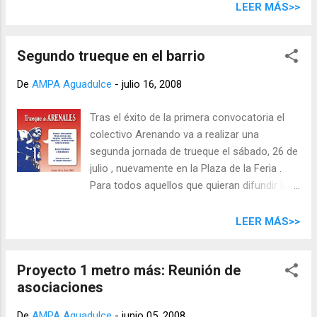
LEER MÁS>>
Segundo trueque en el barrio
De
AMPA Aguadulce
-
julio 16, 2008
Tras el éxito de la primera convocatoria el
colectivo Arenando va a realizar una
segunda jornada de trueque el sábado, 26 de
julio , nuevamente en la Plaza de la Feria .
Para todos aquellos que quieran difundir la
iniciativa, ponemos a disposición de los
interesados estos archivos en pdf: Cartel
LEER MÁS>>
Octavillas Aprovechamos también para
recordar algunas normas básicas: El trueque
Proyecto 1 metro más: Reunión de
se hace sin dinero . Cosa por cosa Cada uno
asociaciones
es responsable de llevarse lo que no cambie
Cada uno es responsable de cuidar y
De
AMPA Aguadulce
-
junio 05, 2008