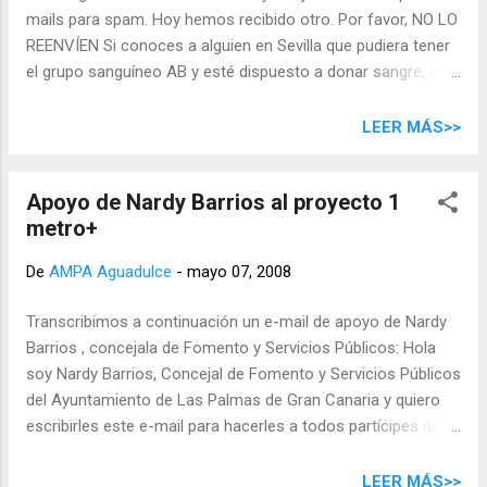
martes, 13 de mayo.
mails para spam. Hoy hemos recibido otro. Por favor, NO LO
REENVÍEN Si conoces a alguien en Sevilla que pudiera tener
el grupo sanguíneo AB y esté dispuesto a donar sangre, dilo.
En el hospital de FREMAP SEVILLA hay un chiquitín de dos
años ingresado con leucemia que necesita urgentemente
LEER MÁS>>
unos 15 donantes. Por favor reenvía este correo a quien
conozcas. Si encuentras a alguien, puede ponerse en
Apoyo de Nardy Barrios al proyecto 1
contacto con el padre, Miguel, en el 625 66 99 33. Maria
metro+
Nieves Martínez y Merino Inspectora Médico Inspección de
Servicios Sanitarios Consejería de Salud - Cádiz
De
AMPA Aguadulce
-
mayo 07, 2008
mnieves.martinez@juntadeandalucia.es Bien este mensaje
es FALSO por varios motivos: 1-El e-mail no existe 2-El
Transcribimos a continuación un e-mail de apoyo de Nardy
teléfono remite a un buzón de voz lleno de Orange 3-Es
Barrios , concejala de Fomento y Servicios Públicos: Hola
absurdo que sólo necesiten donantes del grupo AB (además
soy Nardy Barrios, Concejal de Fomento y Servicios Públicos
no indican si es positivo o negativo) pues según la tabla de
del Ayuntamiento de Las Palmas de Gran Canaria y quiero
compatibilidad de grupos sanguíneos po...
escribirles este e-mail para hacerles a todos partícipes de
mis más sinceras felicitaciones por esta iniciativa del
trueque, una iniciativa tan altruista y positiva para todos los
LEER MÁS>>