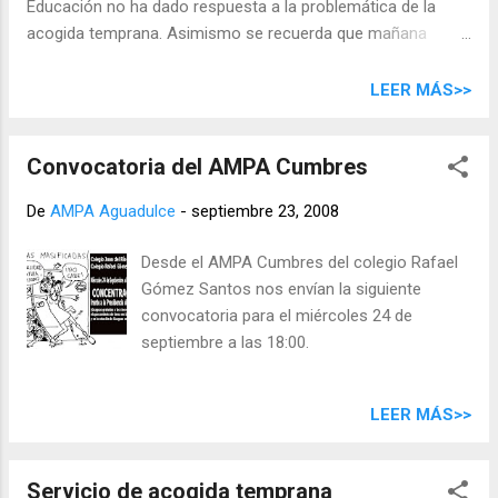
Educación no ha dado respuesta a la problemática de la
Centro y de Participación Ciud...
acogida temprana. Asimismo se recuerda que mañana
martes, 30 de septiembre es la reunión general de familias
convocada por el colegio en los siguientes horarios: A las
LEER MÁS>>
16:00: Infantil A las 16:30: Primer ciclo (1º y 2º de primaria) A
las 17:00 horas: Segundo ciclo (3º y 4º de primaria) A las
Convocatoria del AMPA Cumbres
17:30 horas: Tercer ciclo (5º y 6º de primaria) HORARIOS A
partir del lunes, 29 de septiembre Jornada escolar : de 9:00 a
De
AMPA Aguadulce
-
septiembre 23, 2008
14:00 horas 1ª salida comedor: de 14:45 a 15:15 horas 2ª
salida comedor: a las 16:00 horas
Desde el AMPA Cumbres del colegio Rafael
Gómez Santos nos envían la siguiente
convocatoria para el miércoles 24 de
septiembre a las 18:00.
LEER MÁS>>
Servicio de acogida temprana