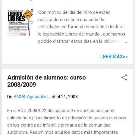
Con motivo del día del libro se están
realizando en el cole una serie de
actividades en torno al mundo de la lectura:
la exposición Libros del mundo , que hemos
podido disfrutar estos días en la biblioteca,
la jornada de trueque de libros que tendrá
lugar esta tarde y la narración de cuentos
LEER MÁS>>
por padres y madres de nuestra comunidad.
Pero queremos que la difusión de la
Admisión de alumnos: curso
literatura no se limite a un día al año y un
2008/2009
lugar concreto, por ello estrenamos, con
afán de continuidad, un Punto de
De
AMPA Aguadulce
-
abril 21, 2008
Intercambio de Libros Libres en la biblioteca
del colegio. Será un lugar donde cualquiera
En el BOC 2008/072 del pasado 9 de abril se publicó el
puede llevarse un libro a cambio de otro.
calendario y procedimiento de admisión de nuevos alumnos
Pero no terminará ahí su viaje: basándonos
en los centros de infantil y primaria de la comunidad
en la filosofía del bookcrossing , éstos
autónoma. Resumimos aquí los datos más importantes