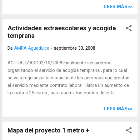
miembros del grupo enriquecen mucho la
les informaremos del proceso para animarles a participar.
LEER MÁS>>
impresión inicial que cada uno saca leyendo en
Elecciones del consejo escolar según la normativa expuesta
solitario. Los comentarios de otros lectores
en la circular enviada por la dirección. Otras actividades a
iluminan ext...
Actividades extraescolares y acogida
desarrollar este año: Biblioteca, club de lectura. Fiesta de
temprana
Navidad. ¡Les esperamos!
De
AMPA Aguadulce
-
septiembre 30, 2008
ACTUALIZADO02/10/2008 Finalmente seguiremos
organizando el servicio de acogida temprana , para lo cual
se va a regularizar la situación de las personas que prestan
el servicio mediante contrato laboral. Habrá un aumento de
la cuota a 25 euros , para asumir los costes de esta
regularización, ya que la Consejería no va a adelantar el
dinero sino que, en cualquier caso, lo reembolsará a las
LEER MÁS>>
familias. Respecto a las actividades extraescolares , por
circunstancias ajenas a esta AMPA el inicio de las clases de
Mapa del proyecto 1 metro +
baile se posterga al día 7 de octubre. Pedimos disculpas por
las molestias que estos cambios hayan podido ocasionar.