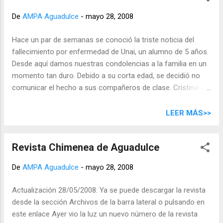
segunda. Se les informará sobre el estado de cuentas de la
De
AMPA Aguadulce
-
mayo 28, 2008
asociación así como otros puntos de interés para los
socios. Huelga del profesorado El lunes 2 de junio el Centro
Hace un par de semanas se conoció la triste noticia del
contará con los servicios mínimos establecidos : una
fallecimiento por enfermedad de Unai, un alumno de 5 años.
persona del Equipo Directivo y un profesor por cada dos
Desde aquí damos nuestras condolencias a la familia en un
grupos de alumnos. Excursión a la Laguna de Valleseco
momento tan duro. Debido a su corta edad, se decidió no
Fecha: Sábado 14 de junio de 2008 Salida: a las 10:30 desde
comunicar el hecho a sus compañeros de clase. Cristina
la Fuente Lumi...
Toca, madre de dos estudiantes del Colegio Aguadulce,
reflexiona sobre la conveniencia o no de ocultarles la
LEER MÁS>>
realidad de la muerte a los niños: Hoy me ha llegado una
circular donde informan del fallecimiento de UNAI. Me dirijo a
Revista Chimenea de Aguadulce
ustedes porque no me parece bien que esta noticia se
oculte a l@s niñ@s. Desconozco el motivo pero creo que es
De
AMPA Aguadulce
-
mayo 28, 2008
muy educativo que l@s niñ@s vayan asimilando y haciendo
parte de la vida, la muerte. Creo que este acontecimiento,
Actualización 28/05/2008: Ya se puede descargar la revista
debe darse a conocer y que se aproveche para que no
desde la sección Archivos de la barra lateral o pulsando en
sigamos contribuyendo a que la muerte sea algo lejana y
este enlace Ayer vio la luz un nuevo número de la revista
que no nos va a tocar nunca. Nuestra sociedad y nuestros