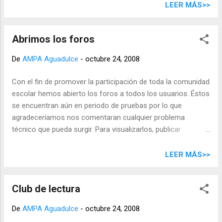
LEER MÁS>>
Abrimos los foros
De
AMPA Aguadulce
-
octubre 24, 2008
Con el fin de promover la participación de toda la comunidad
escolar hemos abierto los foros a todos los usuarios. Éstos
se encuentran aún en periodo de pruebas por lo que
agradeceríamos nos comentaran cualquier problema
técnico que pueda surgir. Para visualizarlos, publicar
respuestas y crear nuevos temas de conversación no es
necesario estar registrado pero sí para poder crear
LEER MÁS>>
encuestas y votar en las mismas. Definición de foro en
wikipedia Acceder al foro del AMPA Aguadulce Animamos a
Club de lectura
todos a participar.
De
AMPA Aguadulce
-
octubre 24, 2008