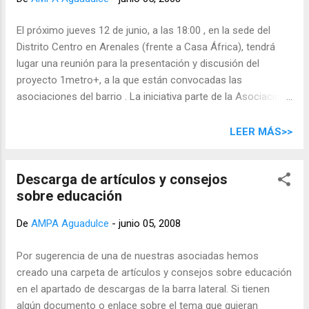
cambiar sus objetos La plaza es de todos.
Mantengámosla limpia
El próximo jueves 12 de junio, a las 18:00 , en la sede del
Distrito Centro en Arenales (frente a Casa África), tendrá
lugar una reunión para la presentación y discusión del
proyecto 1metro+, a la que están convocadas las
asociaciones del barrio . La iniciativa parte de la Asociación
de Madres y Padres del Colegio Aguadulce y de la
Asociación Cultural Arenando, después de haber tenido una
LEER MÁS>>
reunión con la AMPA del Colegio Suárez Naranjo y la
concejala del Distrito y de Participación Ciudadana, que
Descarga de artículos y consejos
prestará apoyo técnico a la misma (haciendo la
sobre educación
convocatoria a las asociaciones que tiene registradas). El
objetivo de la misma es presentar el proyecto sociocultural,
De
AMPA Aguadulce
-
junio 05, 2008
que incluye como propuesta de infraestructura la
peatonalización completa de la calle Suárez Naranjo, la
Por sugerencia de una de nuestras asociadas hemos
ampliación en un metro de una acera de la calle Aguadulce, y
creado una carpeta de artículos y consejos sobre educación
la creación de un carril bici de doble sentido a lo largo de
en el apartado de descargas de la barra lateral. Si tienen
Suárez Naranjo, como parte de una futura red peatonal y
algún documento o enlace sobre el tema que quieran