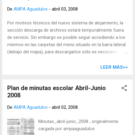
Corso Arturo Pérez-Reverte Permitidme tutearos, imbéciles
De
AMPA Aguadulce
-
abril 03, 2008
Cuadrilla de golfos apandadores, unos y otros. Refraneros
casticistas analfabetos de la derecha. Demagogos iletrados
Por motivos técnicos del nuevo sistema de alojamiento, la
de la izquierda. Presidente de este Gobierno. Ex presidente
sección descarga de archivos estará temporalmente fuera
del otro. Jefe de la patética oposición. Secretarios generales
de servicio. Sin embargo es posible seguir accediendo a los
de partidos nacionales o de partidos autonómicos. Ministros
mismos en las carpetas del menú situado en la barra lateral
y ex ministros –aquí matizaré ministros y ministr...
(debajo del mapa), para descargarlos sólo es necesario
hacer click en el documento de su interés.
LEER MÁS>>
Plan de minutas escolar Abril-Junio
2008
De
AMPA Aguadulce
-
abril 02, 2008
Minutas_abril-junio_2008 , originalmente
cargada por ampaaguadulce .