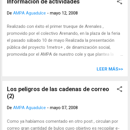
Información de actividades
De
AMPA Aguadulce
-
mayo 12, 2008
Realizado con éxito el primer trueque de Arenales ,
promovido por el colectivo Arenando, en la plaza de la feria
el pasado sábado 10 de mayo Realizada la presentación
pública del proyecto 1metro+ , de dinamización social,
promovida por el AMPA de nuestro cole y que plantea la
peatonalización de la calle Suárez Naranjo y el acceso al
cole por la calle Aguadulce. Asistieron unas 30 personas,
LEER MÁS>>
entre ellas la concejala de distrito. El ingeniero Diego Naya
nos presentó el proyecto técnico de la peatonalización.
Los peligros de las cadenas de correo
Servicio de guardería para junio , de 14:00 a 15:00 h,
(2)
interesadas contactar con Antonio Excursión fin de curso a
la laguna de Valleseco en junio, se pasará circular
De
AMPA Aguadulce
-
mayo 07, 2008
informativa. Trueque en el cole , el martes, 27 de mayo
Recordamos que el plazo de presentación de solicitudes
Como ya habíamos comentado en otro post , circulan por
para el comedor del curso 2008/2009 finaliza mañana
correo gran cantidad de bulos cuyo objetivo es recopilar e-