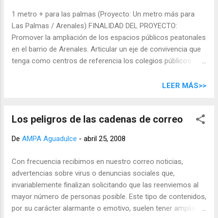
espacios verdes y tranquilos, más zonas de convivencia,
1 metro + para las palmas (Proyecto: Un metro más para
para disfrutar una ciudad más saludable y habitable.
Las Palmas / Arenales) FINALIDAD DEL PROYECTO:
Proponemos: 1metro+ de acera en la calle Aguadulce
Promover la ampliación de los espacios públicos peatonales
Peatonalización de Suárez Naranjo. Para estudiarlo con
en el barrio de Arenales. Articular un eje de convivencia que
calma, hemos invitado al ingeniero d...
tenga como centros de referencia los colegios públicos
Aguadulce y Suárez Naranjo. Desarrollar un proyecto de
desarrollo comunitario en el barrio de Arenales que
LEER MÁS>>
contemple la creación de una zona peatonal como eje
vertebrador de la convivencia. Contribuir desde el barrio al
Los peligros de las cadenas de correo
desarrollo de un proyecto de calidad urbana para el conjunto
de la ciudad (ver proyecto de Red ciclista para la ciudad de
De
AMPA Aguadulce
-
abril 25, 2008
Las Palmas ) OBJETIVOS: Reorganizar LOS ESPACIOS
urbanos en el entorno del barrio de Arenales, de forma que:
Con frecuencia recibimos en nuestro correo noticias,
A) La calle Suárez Naranjo se convierta en peatonal en todo
advertencias sobre virus o denuncias sociales que,
su trayecto. B) La calle Aguadulce amplíe al menos un metro
invariablemente finalizan solicitando que las reenviemos al
más una de sus aceras, eliminando una de las dos filas de
mayor número de personas posible. Este tipo de contenidos,
aparcamiento que ahora la ocupan, para habilitar una zona
por su carácter alarmante o emotivo, suelen tener amplia
de paseo a...