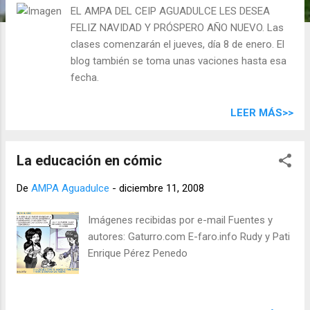
d
EL AMPA DEL CEIP AGUADULCE LES DESEA
a
FELIZ NAVIDAD Y PRÓSPERO AÑO NUEVO. Las
s
clases comenzarán el jueves, día 8 de enero. El
blog también se toma unas vaciones hasta esa
fecha.
LEER MÁS>>
La educación en cómic
De
AMPA Aguadulce
-
diciembre 11, 2008
Imágenes recibidas por e-mail Fuentes y
autores: Gaturro.com E-faro.info Rudy y Pati
Enrique Pérez Penedo