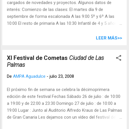
cargados de novedades y proyectos. Algunos datos de
compartir la información disponible y abordar algunos
interés: Comienzo de las clases: El martes día 9 de
asuntos ya apuntados desde el curso pasado: acto
septiembre de forma escalonada A las 9:00 5º y 6º A las
informativo en el barrio con la presencia del Ayuntamiento,
10:00 El resto de primaria A las 10:30 Infantil de 4 y 5 años A
reuniones con técnicos del Ayuntamiento, otras gestiones ...
las 11:00 Infantil de 3 años. Durante septiembre habrá
horario reducido, la salida de las clases será a las 13:00 y la
LEER MÁS>>
del comedor a la 15:00. A partir de octubre el horario se
amplía en una hora. Los alumnos de infantil de 3 años
XI Festival de Cometas
Ciudad de Las
tendrán otros horarios debido al periodo de adaptación
Palmas
(consultar con el tutor/a). Periodo de inscripciones en el
AMPA . Las fechas se comunicarán durante este mes La
De
AMPA Aguadulce
-
julio 23, 2008
cuota será de 20 euros por familia (no por hijo). Deberán
entregarse en mano junto a la ficha de datos debidamente
El próximo fin de semana se celebra la décimoprimera
cumplimentada. Por razones de organización este año no
edición de este festival Fechas Sábado 26 de julio : de 10:00
se admitirán transferencias bancarias. Ventajas de
a 19:00 y de 22:00 a 23:30 Domingo 27 de julio : de 10:00 a
asociarse Participar activamente en la vida del colegio y en
19:00 Lugar : Junto al Auditorio Alfredo Kraus de Las Palmas
las decisiones que afectan a nuest...
de Gran Canaria Les dejamos con un vídeo del festival del
año pasado Vía Ad Astra