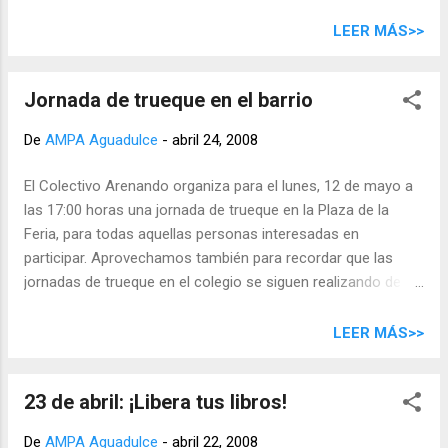
difusión. Sin embargo hay que tener en cuenta varias cosas
sobre este fenómeno, llamado hoax , antes de reenviarlos:
LEER MÁS>>
La mayor parte de las noticias que transmiten son falsas
Sus verdaderos objetivos son: Recopilar direcciones de
Jornada de trueque en el barrio
correo para enviar spam Transmitir virus a través de sus
archivos adjuntos Difundir una noticia falsa , ya sea para
De
AMPA Aguadulce
-
abril 24, 2008
difamar a alguien (muchos recordarán el famoso e
inexistente programa de Pedro Ruiz en el que
El Colectivo Arenando organiza para el lunes, 12 de mayo a
supuestamente La oreja de Van Gogh se decía pro-etarra) o
las 17:00 horas una jornada de trueque en la Plaza de la
por simple diversión Por lo tanto, si reciben un e-mail con
Feria, para todas aquellas personas interesadas en
alguna "buena causa" o advertencia, antes de reenviarlo
participar. Aprovechamos también para recordar que las
comprueben que la información es veraz por otros medios,
jornadas de trueque en el colegio se siguen realizando de
contrasten las referencias técnicas c...
manera regular el 4º martes de cada mes a las 16:00 horas.
Ver mapa más grande
LEER MÁS>>
23 de abril: ¡Libera tus libros!
De
AMPA Aguadulce
-
abril 22, 2008