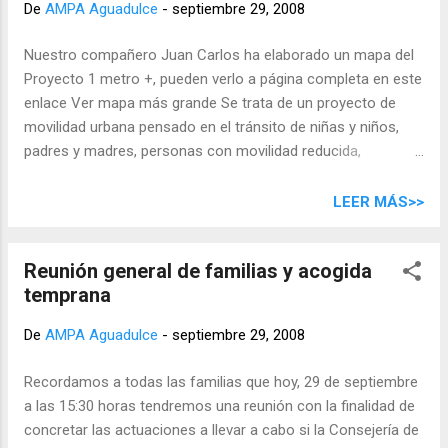
De
AMPA Aguadulce
-
septiembre 29, 2008
Varias personas nos han consultado por e-mail sobre la
lista de admitidos en las actividades extraescolares
Nuestro compañero Juan Carlos ha elaborado un mapa del
organizadas por el AMPA que comienzan mañana día 1 de
Proyecto 1 metro +, pueden verlo a página completa en este
octubre. Todas las personas que se apuntaron durante el
enlace Ver mapa más grande Se trata de un proyecto de
período de inscripciones (durante la semana del 22 al 26 de
movilidad urbana pensado en el tránsito de niñas y niños,
septiembre) están admitidas . Aquellas que solicitaron
padres y madres, personas con movilidad reducida,
actividades con posterioridad a esta...
repartidores, vecinos y ciudadanía en general. Se ha
solicitado al Ayuntamiento de Las Palmas la ampliación en
LEER MÁS>>
un metro de la acera del colegio Aguadulce a lo largo de
toda la calle, así como la peatonalización de toda la calle
Reunión general de familias y acogida
Suárez Naranjo. La calle contaría con un carril bici, y podría
temprana
ser atravesada transversalmente por coches (como en
Ripoche). La iniciativa partió de la Asociación de Madres y
De
AMPA Aguadulce
-
septiembre 29, 2008
Padres del Colegio Aguadulce, a la que se han ido sumando,
por ahora, la Asociación Arenando, Ecologistas en Acción
Recordamos a todas las familias que hoy, 29 de septiembre
de Las Palmas... Cuenta con el apoyo político de las
a las 15:30 horas tendremos una reunión con la finalidad de
concejala de Vías y Obras, que ha anunciado el comienzo de
concretar las actuaciones a llevar a cabo si la Consejería de
las obras a finales de septiembre, y la concejala del Distrito