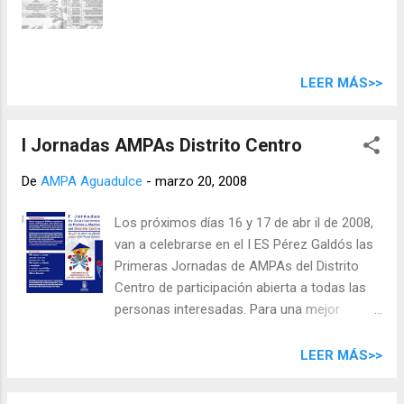
LEER MÁS>>
I Jornadas AMPAs Distrito Centro
De
AMPA Aguadulce
-
marzo 20, 2008
Los próximos días 16 y 17 de abr il de 2008,
van a celebrarse en el I ES Pérez Galdós las
Primeras Jornadas de AMPAs del Distrito
Centro de participación abierta a todas las
personas interesadas. Para una mejor
organización del evento es necesario
confirmar la asistencia en el teléfono 606
LEER MÁS>>
343 768 o enviando un e-mail a
ampaaguadulce@yahoo.es Carta abierta a