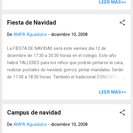
LEER MÁS>>
Fiesta de Navidad
De
AMPA Aguadulce
-
diciembre 10, 2008
La FIESTA DE NAVIDAD será este viernes día 12 de
diciembre de 17:30 a 20:30 horas en el colegio. Este año
habrá TALLERES para los niños que podrán pintarse la cara,
realizar postales de navidad, gorros, pintar mandalas. Serán
de 17:30 a 18:30 horas. También el tradicional CONCURSO DE
POSTRES . Sorpréndenos con esa receta secreta. Las
familias pueden contribuir a la comida y traer lo que se les
LEER MÁS>>
indica: - Infantil : Repostería, bollería, pasteles. - 1º y 2º de
primaria: Papas fritas (ganchitos, ….) - 3º y 4º de primaria:
Campus de navidad
Refrescos o zumos. - 5º o 6º de primaria: Chocolatinas o
similar. Los niños de 6º VENDERÁN BOLETOS para la
De
AMPA Aguadulce
-
diciembre 10, 2008
preparación del viaje de fin de curso y al final tendrá lugar el