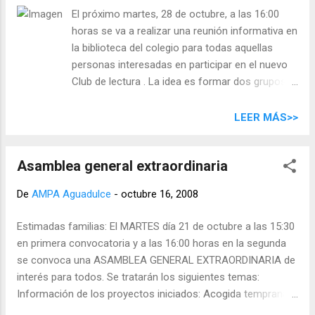
El próximo martes, 28 de octubre, a las 16:00
horas se va a realizar una reunión informativa en
la biblioteca del colegio para todas aquellas
personas interesadas en participar en el nuevo
Club de lectura . La idea es formar dos grupos,
uno infantil y otro adulto, y reunirnos una vez al
mes para hablar de la lectura acordada y realizar
LEER MÁS>>
otras actividades complementarias, como
visionado de películas, rutas literarias, etc... ¿Qué
Asamblea general extraordinaria
es un club de lectura? Una actividad abierta y
gratuita, dirigida a niños y adultos que disfrutan
De
AMPA Aguadulce
-
octubre 16, 2008
leyendo y quieren compartir su experiencia y sus
impresiones con otras que también son –o
Estimadas familias: El MARTES día 21 de octubre a las 15:30
quieren llegar a ser– aficionados a la lectura.
en primera convocatoria y a las 16:00 horas en la segunda
¿Por qué asistir a un club de lectura? Reúnen
se convoca una ASAMBLEA GENERAL EXTRAORDINARIA de
dos alicientes: La lectura personal e íntima. La
interés para todos. Se tratarán los siguientes temas:
posibilidad de compartir esa lectura con otras
Información de los proyectos iniciados: Acogida temprana.
personas. Por lo general las opiniones de los
Actividades extraescolares. Renovación de la junta directiva,