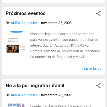
Obelisco y la universidad) para poner a punto
las bicis Entre todos, así nos animamos y
Próximos eventos
nos ayudamos Y si nos apetece, después
nos damos un paseo
De
AMPA Aguadulce
-
noviembre 25, 2008
Nos han llegado al correo convocatorias
para varios eventos que pueden resultar de
interés: DEL 24 AL 28 DE NOVIEMBRE:
Primera semana de prevención de incendios
La concejalía de Seguridad y Movilidad
Ciudadana organiza durante los días 24 al 28
de noviembre la I Semana de Prevención de
LEER MÁS>>
Incendios con el objetivo de concienciar
acerca de prevenir y evitar incendios tanto
No a la pornografía infantil
en la autoprotección de edificios como en la
coordinación de situaciones de emergencia
De
AMPA Aguadulce
-
noviembre 20, 2008
y simulacros de evacuación Ver programa
(pdf) MARTES, 25 DE NOVIEMBRE: Día
Fuente: La Huella Digital La pornografía