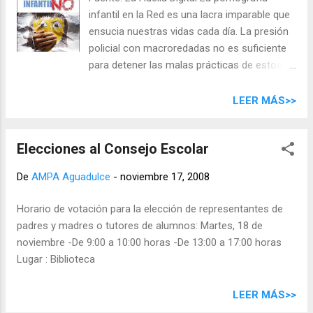
internacional de la eliminación de la violencia
infantil en la Red es una lacra imparable que
contra la mujer Con motivo de la celebración
ensucia nuestras vidas cada día. La presión
del Día Internacional de la Eliminación de la
policial con macroredadas no es suficiente
Violencia contra la Mujer, el próximo martes
para detener las malas prácticas de estos
25 de noviembre, todas las sedes del
individuos, que actúan desde el anonimato
Gobierno de España en Canarias tendrán
que puede brindar la Red golpeando las vidas
LEER MÁS>>
desplegada en sus fachadas una pancarta
de cientos de niños, incluso bebés, en busca
con el lema Ante la Violencia de Género, no
de un deseo sexual depravado y enfermizo.
mires a otro lado. Asimismo, se guardará un
Elecciones al Consejo Escolar
Por eso entre todos los internautas
minuto de silencio a las 12.00 horas ante las
debemos ponernos manos a la obra y meter
sedes mencionadas anteriormente...
De
AMPA Aguadulce
-
noviembre 17, 2008
el máximo de ruido en el ciberespacio.[...]
Horario de votación para la elección de representantes de
padres y madres o tutores de alumnos: Martes, 18 de
noviembre -De 9:00 a 10:00 horas -De 13:00 a 17:00 horas
Lugar : Biblioteca
LEER MÁS>>