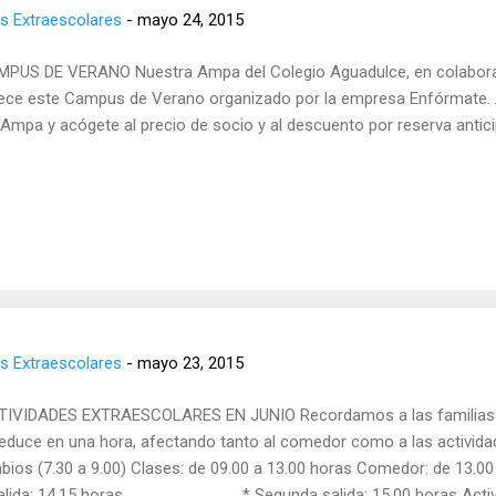
s Extraescolares
-
mayo 24, 2015
PUS DE VERANO Nuestra Ampa del Colegio Aguadulce, en colaboraci
ece este Campus de Verano organizado por la empresa Enfórmate. 
 Ampa y acógete al precio de socio y al descuento por reserva antic
s Extraescolares
-
mayo 23, 2015
IVIDADES EXTRAESCOLARES EN JUNIO Recordamos a las familias q
 reduce en una hora, afectando tanto al comedor como a las activida
ios (7.30 a 9.00) Clases: de 09.00 a 13.00 horas Comedor: de 13.00
4.15 horas * Segunda salida: 15.00 horas Activi