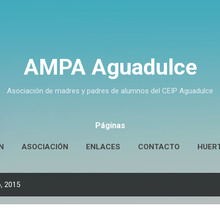
Ir al contenido principal
AMPA Aguadulce
Asociación de madres y padres de alumnos del CEIP Aguadulce
Páginas
N
ASOCIACIÓN
ENLACES
CONTACTO
HUER
, 2015