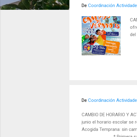
r
De
Coordinación Actividade
a
d
CAM
a
ofr
del
s
De
Coordinación Actividade
CAMBIO DE HORARIO Y ACT
junio el horario escolar se
Acogida Temprana: sin camb
* Primera salida: 1