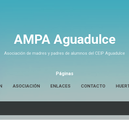
Ir al contenido principal
AMPA Aguadulce
Asociación de madres y padres de alumnos del CEIP Aguadulce
Páginas
N
ASOCIACIÓN
ENLACES
CONTACTO
HUER