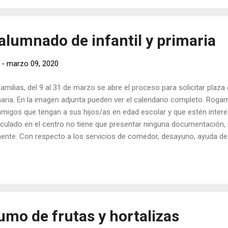
alumnado de infantil y primaria
-
marzo 09, 2020
ilias, del 9 al 31 de marzo se abre el proceso para solicitar plaza
imaria. En la imagen adjunta pueden ver el calendario completo. Roga
 amigos que tengan a sus hijos/as en edad escolar y que estén inte
iculado en el centro no tiene que presentar ninguna documentación, 
nte. Con respecto a los servicios de comedor, desayuno, ayuda de li
 informados. Aún no hay que rellenar ni presentar nada.
umo de frutas y hortalizas