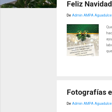
Feliz Navidad
r
a
De
Admin AMPA Aguadulce
d
a
Que
s
hac
ayu
lab
que
hem
nos
equ
par
JU
Fotografías 
De
Admin AMPA Aguadulce