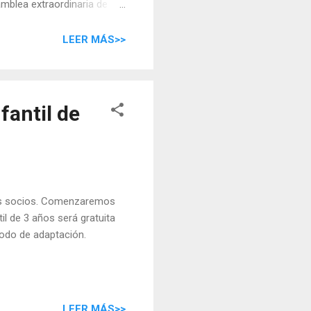
blea extraordinaria de
mera convocatoria y a las
. 2. Designación de nuestra
LEER MÁS>>
Junta Directiva. 5. Ruegos
fantil de
os socios. Comenzaremos
l de 3 años será gratuita
íodo de adaptación.
LEER MÁS>>