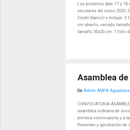
Los próximos días 17 y 18 
escolares del curso 2020-20
fondo blanco) e incluye: 
cm abierto; cerrado tamaño
tamaño 30x20 cm. 1 foto 
€ para NO SOCIOS de la AM
El PAGO deberán hacerlo h
UN SOBRE CON LOS DATOS
UN DÍA. NO SE REPETIRÁ 
Asamblea de 
De
Admin AMPA Aguadulce
CONVOCATORIA ASAMBLEA OR
asamblea ordinaria de socia
primera convocatoria y a las
Resumen y aprobación de 