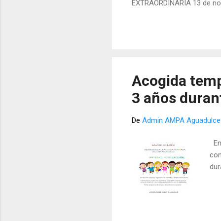
EXTRAORDINARIA 13 de novi
socias/-os que tendrá lugar
17.00 en segunda, con el s
representación en la Fede
y preguntas. Debido a la si...
Acogida tempr
3 años duran
De
Admin AMPA Aguadulce
En 
con
dur