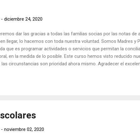
-
diciembre 24, 2020
remos dar las gracias a todas las familias socias por las notas de
en llegar, lo hacemos con toda nuestra voluntad. Somos Madres y 
da que es programar actividades o servicios que permitan la conciliac
oral, en la medida de lo posible. Este curso hemos visto reducido n
 las circunstancias son prioridad ahora mismo. Agradecer el excelen
os tenido, de que hayan entendido las medidas adoptadas, sobre to
 sorprenden gratamente. Gracias a toda la comunidad educativa d
ipo Directivo y Claustro de profesores, que sabemos el gran trabaj
a garantizar la seguridad de todos. GRACIAS A TODOS, SIN USTED
NTA DIRECTIVA DE LA AMPA AGUADULCE.
escolares
-
noviembre 02, 2020