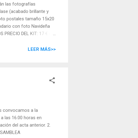
án las fotografías
lase (acabado brillante y
foto postales tamaño 15x20
ndario con foto Navideña
 PRECIO DEL KIT: 17 € (22
utorización cumplimentada.
el DINERO JUSTO DENTRO DE
LEER MÁS>>
A CLASE SOLO SE HARÁ
OTO DE GRUPO C...
s convocamos a la
 a las 16.00 horas en
ción del acta anterior. 2.
 ASAMBLEA