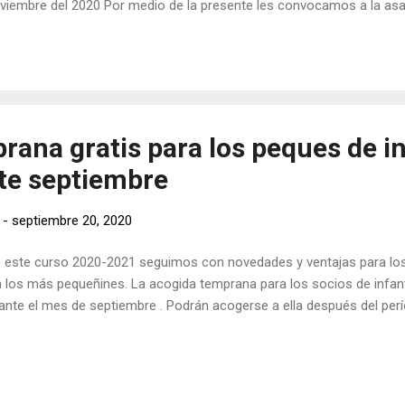
embre del 2020 Por medio de la presente les convocamos a la asam
 el próximo viernes 13 de noviembre del 2020 las 16.30 horas en pri
iguiente orden del día: 1. Informar del Servicio de Recogida Tardía
ración de Ampas Galdós (FAPA) 3. Banco de libros. 4. Situación 
ana gratis para los peques de in
te septiembre
-
septiembre 20, 2020
este curso 2020-2021 seguimos con novedades y ventajas para l
 los más pequeñines. La acogida temprana para los socios de infanti
ante el mes de septiembre . Podrán acogerse a ella después del per