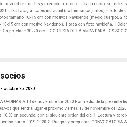
de noviembre (martes y miércoles), como en cada curso, se realizar
21. El kit fotográfico es individual (no hermanos juntos) + foto de c
2 fotos tamaño 10x15 cm con motivos Navideños (medio cuerpo). 2 
 10x15 cm con motivo Navideños. 1 taza con foto navideña. 1 Cale
de Grupo-clase 30x20 cm – CORTESIA DE LA AMPA PARA LOS SOCIOS
PA) Si están interesados es IMPRESCINDIBLE que entreguen esta a
asta el día 16 de Noviembre depositando en el buzón de la AMPA 
 DEL ALUMNO/A (NOMBRE, CURSO Y TELÉFONO). LA FOTO DE CAD
AL DÍA SIGUIENTE PORQUE HAYAN FALTADO NIÑOS AL COLEGIO LA F
socios
-
octubre 26, 2020
DINARIA 13 de noviembre del 2020 Por medio de la presente le
s/-os que tendrá lugar el próximo viernes 13 de noviembre del 2020
 16.30 en segunda, con el siguiente orden del día: 1. Lectura y aproba
cuentas curso 2019-2020. 3. Ruegos y preguntas. CONVOCATORIA