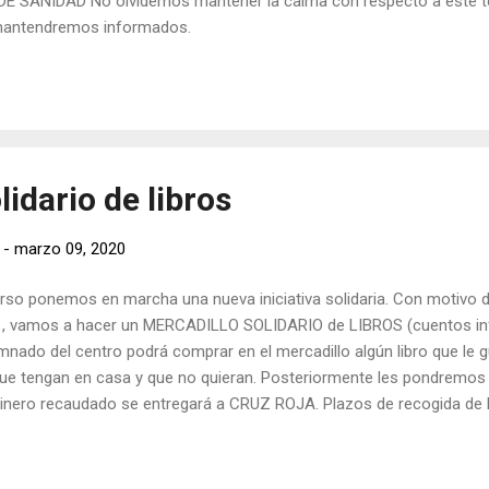
E SANIDAD No olvidemos mantener la calma con respecto a este te
mantendremos informados.
lidario de libros
-
marzo 09, 2020
rso ponemos en marcha una nueva iniciativa solidaria. Con motivo d
l , vamos a hacer un MERCADILLO SOLIDARIO de LIBROS (cuentos infa
nado del centro podrá comprar en el mercadillo algún libro que le gu
ue tengan en casa y que no quieran. Posteriormente les pondremos 
 dinero recaudado se entregará a CRUZ ROJA. Plazos de recogida de l
r aportar su granito de arena.