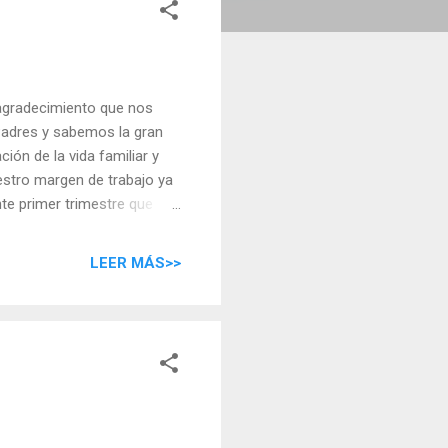
 agradecimiento que nos
Padres y sabemos la gran
ión de la vida familiar y
uestro margen de trabajo ya
te primer trimestre que
do los niños que cada día
el CEIP AGUADULCE, al
LEER MÁS>>
o que hacen diariamente
ES NO SERIA POSIBLE.