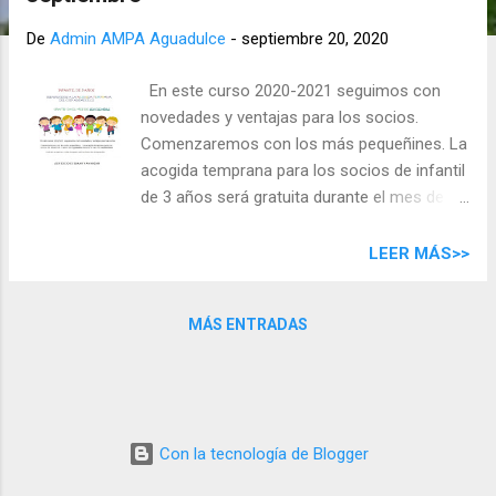
d
a
De
Admin AMPA Aguadulce
-
septiembre 20, 2020
s
En este curso 2020-2021 seguimos con
novedades y ventajas para los socios.
Comenzaremos con los más pequeñines. La
acogida temprana para los socios de infantil
de 3 años será gratuita durante el mes de
septiembre . Podrán acogerse a ella después
del período de adaptación.
LEER MÁS>>
MÁS ENTRADAS
Con la tecnología de Blogger