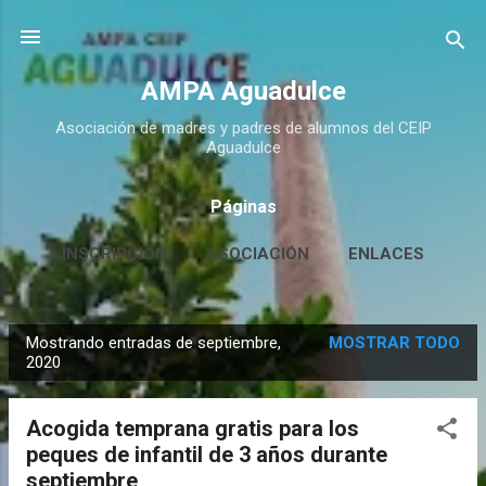
Ir al contenido principal
AMPA Aguadulce
Asociación de madres y padres de alumnos del CEIP
Aguadulce
Páginas
INSCRIPCIÓN
ASOCIACIÓN
ENLACES
CONTACTO
MÁS…
HUERTO ESCOLAR
Mostrando entradas de septiembre,
MOSTRAR TODO
E
2020
n
t
Acogida temprana gratis para los
r
peques de infantil de 3 años durante
a
septiembre