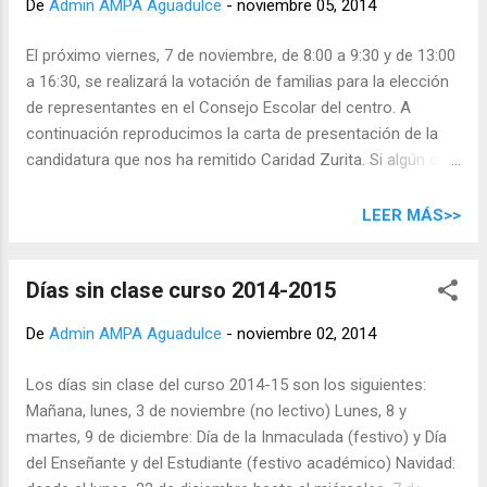
De
Admin AMPA Aguadulce
-
noviembre 05, 2014
El próximo viernes, 7 de noviembre, de 8:00 a 9:30 y de 13:00
a 16:30, se realizará la votación de familias para la elección
de representantes en el Consejo Escolar del centro. A
continuación reproducimos la carta de presentación de la
candidatura que nos ha remitido Caridad Zurita. Si algún otro
candidato está interesado en dirigir unas palabras a las
familias puede escribir al e-mail de la asociación y las
LEER MÁS>>
publicaremos en la web. (Si no visualiza correctamente el
contenido haga click en el siguiente enlace: ver y descargar
Días sin clase curso 2014-2015
carta de presentación .)
De
Admin AMPA Aguadulce
-
noviembre 02, 2014
Los días sin clase del curso 2014-15 son los siguientes:
Mañana, lunes, 3 de noviembre (no lectivo) Lunes, 8 y
martes, 9 de diciembre: Día de la Inmaculada (festivo) y Día
del Enseñante y del Estudiante (festivo académico) Navidad: