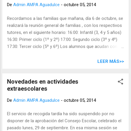
raíz de Ricardo Martínez, padre de alumnos
De
Admin AMPA Aguadulce
-
octubre 05, 2014
del CEIP Aguadulce, que habiendo realizado
un curso de agricultura donde descubrió su
Recordamos a las familias que mañana, día 6 de octubre, se
pasión por ella tuvo la idea de aprovechar el
realizará la reunión general de familias , con los respectivos
espacio facilitado por el centro y comenzar
tutores, en el siguiente horario: 16:00: Infantil (3, 4 y 5 años)
a darle vida. Para ello presentó un proyecto
16:30: Primer ciclo (1º y 2º) 17:00: Segundo ciclo (3º y 4º)
de Huerto Ecológico ante el AMPA y ante la
17:30: Tercer ciclo (5º y 6º) Los alumnos que acudan con
Dirección del Centro, en el que convivieran el
sus padres deberán permanecer en patio grande. En otra
aspecto educativo de los alumnos y el
nota indican los libros de inglés para este curso, que no
LEER MÁS>>
aspecto de colaboración entre padres y
habían sido decididos hasta ahora por no haberse
profesores, entre otras cosas. A raíz de ese
incorporado la especialista de 3º, 4º y 5º de primaria . En los
proyecto la direccion del centro cedió el uso
Novedades en actividades
tres casos se trata solo del cuadernillo de actividades, no
del espacio para establecer el huerto al
extraescolares
del libro. Tercero: Activity book, Wonder 3 . Editorial
Ampa, y ...
Richmond Cuarto: Activity book, Wonder 4 . Editorial
De
Admin AMPA Aguadulce
-
octubre 05, 2014
Richmond Quinto: Activity book, Wonder 5 . Editorial
Richmond Nota: estos comunicados son realizados por el
El servicio de recogida tardía ha sido suspendido por no
centro a través de las mochilas del alumnado, el AMPA no
disponer de la aprobación del Consejo Escolar, celebrado el
organiza estas reuniones ni puede aclarar/aportar más
pasado lunes, 29 de septiembre. En esa misma sesión se
información.