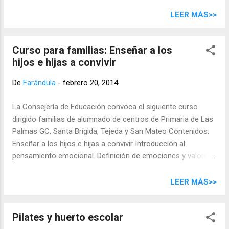
LEER MÁS>>
Curso para familias: Enseñar a los
hijos e hijas a convivir
De
Farándula
-
febrero 20, 2014
La Consejería de Educación convoca el siguiente curso
dirigido familias de alumnado de centros de Primaria de Las
Palmas GC, Santa Brígida, Tejeda y San Mateo Contenidos:
Enseñar a los hijos e hijas a convivir Introducción al
pensamiento emocional. Definición de emociones y valores
morales. Gestión de las emociones: nuestra autoestima y la
de nuestros hijos. Medios de comunicación, pensamiento
LEER MÁS>>
crítico y gestión de la conducta Plazas: 25 Duración: 33
horas en 22 sesiones de hora y media cada una. Inicio: 11
Pilates y huerto escolar
de marzo Fin: 3 de junio Horario: Todos los martes y viernes