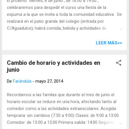
El próximo viernes, 6 de junio , de 16:00 a 19:00 ,
celebraremos para despedir el curso una fiesta de la
espuma a la que se invita a toda la comunidad educativa . Se
realizará en el patio grande del colegio (entrada por
C/Aguadulce); habrá comida, bebida y actividades de
animación. Es imprescindible que los participantes traigan
prendas adecuadas (bañador o ropa que pueda mojarse),
LEER MÁS>>
cholas, toalla y una muda de ropa . También habrá una mesa
informativa del próximo campus de verano de la asociación
Cambio de horario y actividades en
Chachicamp. Para ayudar a que no falte de nada, queremos
junio
solicitarles su generosa colaboración aportando lo siguiente
( traerlo el mismo viernes 6 ): Infantil : Refrescos o zumos
De
Farándula
-
mayo 27, 2014
1º y 2º primaria : Papas fritas, gusanitos 3º primaria :
Queques, dulces, galletas… 4º primaria : Frutos secos,
Recordamos a las familas que durante el mes de junio el
saladitos… 5º y 6ª de primaria : Sandwiches, tortillas,
horario escolar se reduce en una hora, afectando tanto al
croquetas... Gracias por su colaboración. ¡Anímense a venir!
comedor como a las actividades extraescolares. Acogida
temprana: sin cambios (7:30 a 9:00) Clases: de 9:00 a 13:00
Comedor: de 13:00 a 15:00 Primera salida: 14:00 Segunda