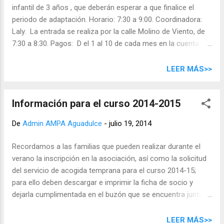
infantil de 3 años , que deberán esperar a que finalice el
periodo de adaptación. Horario: 7:30 a 9:00. Coordinadora:
Laly. La entrada se realiza por la calle Molino de Viento, de
7:30 a 8:30. Pagos: D el 1 al 10 de cada mes en la cuenta del
AMPA. Debido al inicio tardío de las clases, este mes se
amplía el plazo de pago hasta el viernes. No disponemos de
LEER MÁS>>
domiciliación bancaria de los pagos, pero puede solicitar a
su banco que haga una transferencia periódica de forma
Información para el curso 2014-2015
automática, o pagar por adelantado varios meses y así
evitar olvidos. Inscripción: Para apuntarse es necesario
De
Admin AMPA Aguadulce
-
julio 19, 2014
rellenar la ficha de inscripción que pueden imprimir o
descargar en este enlace , también habrá copias en nuestro
Recordamos a las familias que pueden realizar durante el
tablón o puede solicitarla a los monitores de acogida
verano la inscripción en la asociación, así como la solicitud
temprana. No es necesario hacerse socio para acceder al
del servicio de acogida temprana para el curso 2014-15;
servicio mensual o en días sueltos, pero igualmente hay que
para ello deben descargar e imprimir la ficha de socio y
rellenar la ficha para te...
dejarla cumplimentada en el buzón que se encuentra junto a
Secretaría, en la entrada de la calle Molino de Viento. Las
actividades extraescolares quedan pendientes hasta el inicio
LEER MÁS>>