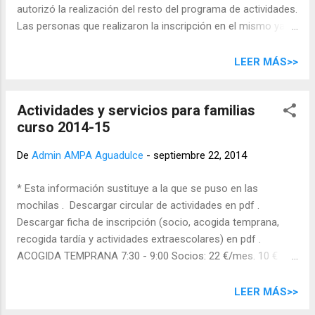
autorizó la realización del resto del programa de actividades.
Las personas que realizaron la inscripción en el mismo ya
fueron avisadas los primeros días y se comunica ahora para
conocimiento general. Hemos presentado un recurso ante
LEER MÁS>>
esta decisión, pero hasta su resolución no podemos
permanecer en el centro más allá de las cinco de la tarde. Se
Actividades y servicios para familias
anula la actividad de Folclore (música tradicional canaria)
curso 2014-15
por el bajo número de inscripciones. Son necesarios al
menos 5 alumnos para iniciar la actividad, por lo que si se
De
Admin AMPA Aguadulce
-
septiembre 22, 2014
reúne un grupo de familias interesado rogamos nos lo
hagan saber por alguno de nuestros medios de contacto .
* Esta información sustituye a la que se puso en las
La actividad de inglés ha dado comienzo con normalidad,
mochilas . Descargar circular de actividades en pdf .
pero con ambos grupos unificados en una única clase, por
Descargar ficha de inscripción (socio, acogida temprana,
ser la mayoría de los alumnos de infantil y los primeros
recogida tardía y actividades extraescolares) en pdf .
cursos de primaria,...
ACOGIDA TEMPRANA 7:30 - 9:00 Socios: 22 €/mes. 10 €
más por hermano. Medio mes o hasta 2 días/semana por la
mitad No socios : 25 € mes. 15€ más por hermano. Sin
LEER MÁS>>
opción de medio mes Días sueltos (para todos): 3 € a pagar