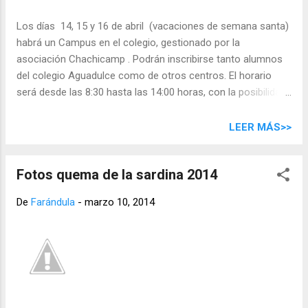
Los días 14, 15 y 16 de abril (vacaciones de semana santa)
habrá un Campus en el colegio, gestionado por la
asociación Chachicamp . Podrán inscribirse tanto alumnos
del colegio Aguadulce como de otros centros. El horario
será desde las 8:30 hasta las 14:00 horas, con la posibilidad
de acogida temprana a partir de las 7:30 horas y de su
permanencia hasta las 16:00 horas con servicio de comedor
LEER MÁS>>
o llevando su propia comida. HORARIOS Y PRECIOS 8:30 a
14:00 7:30 a 14:00 8:30 a 16:00 7:30 a 16:00 3 días sin
Fotos quema de la sardina 2014
comedor (el alumno puede traer su comida) 19,7 € 23,5 € 25
€ 28,8 € 3 días con comedor (Catering Naranjo y Henríquez)
De
Farándula
-
marzo 10, 2014
--- --- 42 43,6 € Día suelto sin comedor 8 € 9 € 11 € 12 € Día
suelto con comedor --- --- 15 € 16 € Precio por horas
sueltas de acogida temprana o tardía : 2,5 € /hora
SOLICITUD DE INFORMACIÓN Y PREINSCRIPCIÓN Para una
mejor organización, rogamos a los interesados contacten
dire...