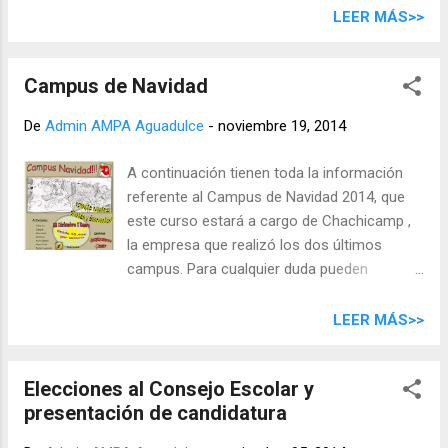
abierto el plazo de inscripción para el Campus de Navidad
LEER MÁS>>
de Chachicamp . Campus de Navidad Ayuntamiento LPGC
Descargar folleto y ficha de inscripción
Campus de Navidad
De
Admin AMPA Aguadulce
-
noviembre 19, 2014
A continuación tienen toda la información
referente al Campus de Navidad 2014, que
este curso estará a cargo de Chachicamp ,
la empresa que realizó los dos últimos
campus. Para cualquier duda pueden
contactar directamente con ellos en el e-
mail o teléfonos indicados o a través del
LEER MÁS>>
formulario de contacto de su web
DESCARGAR CIRCULAR CAMPUS DE
Elecciones al Consejo Escolar y
NAVIDAD 2014
presentación de candidatura