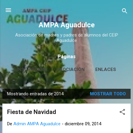
Ir al contenido principal
AMPA Aguadulce
Asociación de madres y padres de alumnos del CEIP
Aguadulce
Páginas
INSCRIPCIÓN
ASOCIACIÓN
ENLACES
CONTACTO
MÁS…
HUERTO ESCOLAR
Mostrando entradas de 2014
MOSTRAR TODO
E
n
Fiesta de Navidad
t
r
De
Admin AMPA Aguadulce
-
diciembre 09, 2014
a