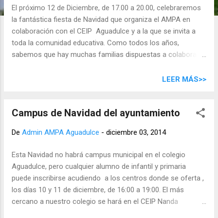
d
El próximo 12 de Diciembre, de 17.00 a 20.00, celebraremos
a
la fantástica fiesta de Navidad que organiza el AMPA en
s
colaboración con el CEIP Aguadulce y a la que se invita a
toda la comunidad educativa. Como todos los años,
sabemos que hay muchas familias dispuestas a colaborar, y
por eso solicitamos su aportación de la siguiente manera
(trayéndolo el mismo viernes 12): Infantil: Sándwiches y/o
LEER MÁS>>
zumos 1º y 2º Primaria: Refrescos, croquetas y/o
empanadillas 3º Primaria: Tortillas, chocolatinas y/o
Campus de Navidad del ayuntamiento
polvorones 4º Primaria: Papas fritas y/o sandwiches de
nocilla 5º Primaria: Refrescos fríos y/o tortillas 6º Primaria:
De
Admin AMPA Aguadulce
-
diciembre 03, 2014
Refrescos fríos, platos y vasos TALLERES: Hama, Pinta-
caras, Árbol de los deseos, Tarjetas navideñas, Galletas
Esta Navidad no habrá campus municipal en el colegio
Juegos con Chachi Camp ( Organizadores de nuestros
Aguadulce, pero cualquier alumno de infantil y primaria
Campus) Actuaciones de nuestras actividades
puede inscribirse acudiendo a los centros donde se oferta ,
extraescolares Concurso de postres: anímate y participa
los días 10 y 11 de diciembre, de 16:00 a 19:00. El más
llevándolo esa misma tarde Actúa y Disfruta en Navidad:
cercano a nuestro colegio se hará en el CEIP Nanda
participación de n...
Cambres (Suárez Naranjo). Recordamos que también sigue