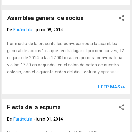
de curso, aunque en principio se intentará mantener los
horarios y actividades del curso pasado , con la posible
Asamblea general de socios
incorporación de nuevas opciones. Comienzo en octubre. En
el blog del colegio han publicado los listados de material y
De
Farándula
-
junio 08, 2014
libros para el curso 2014-2015 . Igualmente pueden
consultar el calendario escolar para el próximo curso en pdf.
Por medio de la presente les convocamos a la asamblea
Actualmente en el centro se están realizando
general de socias/-os que tendrá lugar el próximo jueves, 12
simultáneamente el campus de verano del Ayuntamiento
de junio de 2014, a las 17:00 horas en primera convocatoria
(hasta 25 de julio), la inmersión lingüística con comedor del
y a las 17:30 en segunda , en el salón de actos de nuestro
Gobierno de Canarias y el campus de verano del AMPA ,
colegio, con el siguiente orden del día: Lectura y aprobación
hasta final...
del acta anterior Resumen y aprobación de cuentas curso
2013-2014 Memoria de actividades realizadas por el AMPA
LEER MÁS>>
Externalización gestión de actividades Ruegos y preguntas
Esperamos contar con su participación.
Fiesta de la espuma
De
Farándula
-
junio 01, 2014