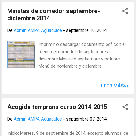
en efectivo el mismo día de uso ACTIVIDADES
Minutas de comedor septiembre-
EXTRAESCOLARES Matrícula (pago único por familia) 16€
diciembre 2014
(socios) / 36€ (no socios y externos). Cuota mensual 14 €
por alumno y actividad Lunes Martes Miércoles Jueves
De
Admin AMPA Aguadulce
-
septiembre 10, 2014
Viernes 15:00 - 16:00 Kárate (infantil) Ballet (infantil) Teatro
(infantil) Ballet (infantil) Kárate (inf...
Imprimir o descargar documento pdf con el
menú del comedor de septiembre a
diciembre Menú de septiembre y octubre
Menú de noviembre y diciembre
LEER MÁS>>
Acogida temprana curso 2014-2015
De
Admin AMPA Aguadulce
-
septiembre 07, 2014
Inicio: Martes, 9 de septiembre de 2014, excepto alumnos de