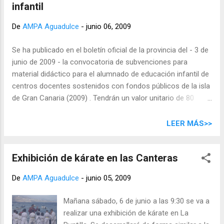
infantil
secundaria exista alumnado que esté hasta mes y medio sin
impartir una asignatura; desaparición de programas para la
De
AMPA Aguadulce
-
junio 06, 2009
atención a la diversidad y un largo etcétera. La gota que ha
colmado el vaso del deterioro es la nueva oferta de
Se ha publicado en el boletín oficial de la provincia del - 3 de
Formación Profesional para el curso 2009-2010, que reduce
junio de 2009 - la convocatoria de subvenciones para
miles de plazas para el alumnado negando el derecho a la
material didáctico para el alumnado de educación infantil de
formación de miles de jóvenes canarios. Ante este ataque
centros docentes sostenidos con fondos públicos de la isla
constante a la ...
de Gran Canaria (2009) . Tendrán un valor unitario de 80
euros y se tendrán en cuenta los siguientes criterios de
baremación : Nivel de renta familiar: 6 puntos Nº de
LEER MÁS>>
hermanos en edad escolar: 1 punto Minusvalía acreditada de
algún miembro de la unidad familiar: 1 punto Familia
Exhibición de kárate en las Canteras
monoparental: 1 punto Otras circunstancias (criterio
consejo escolar): 1 punto Los umbrales máximos de renta
De
AMPA Aguadulce
-
junio 05, 2009
de 2007 para acceder a la ayuda en función del número de
miembros es la siguiente: 7.993 euros 13.020 euros 17.099
Mañana sábado, 6 de junio a las 9:30 se va a
euros 20.282 euros 23.016 euros 25.656 euros 28.152 euros
realizar una exhibición de kárate en La
30.632 euros A partir del octavo miembro se añadirán 2.459