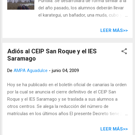
Puntilla. Se desarrollará de forma similar a la
euros por cada nuevo miembro computable. Las solicitudes
del año pasado, los alumnos deberán llevar
deberán presentarse en el centro antes del 19 de junio junto
el karategui, un bañador, una muda, cubo y
con la documentació...
pala.
LEER MÁS>>
Adiós al CEIP San Roque y el IES
Saramago
De
AMPA Aguadulce
-
junio 04, 2009
Hoy se ha publicado en el boletín oficial de canarias la orden
por la cual se anuncia el cierre definitivo de el CEIP San
Roque y el IES Saramago y se traslada a sus alumnos a
otros centros. Se alega la reducción del número de
matrículas en los últimos años El presente Decreto tiene por
objeto adecuar la red de centros públicos una vez
observada una disminución continuada, en los centros que
LEER MÁS>>