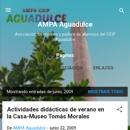
Ir al contenido principal
AMPA Aguadulce
Asociación de madres y padres de alumnos del CEIP
Aguadulce
Páginas
INSCRIPCIÓN
ASOCIACIÓN
ENLACES
CONTACTO
MÁS…
HUERTO ESCOLAR
Mostrando entradas de junio, 2009
MOSTRAR TODO
E
n
Actividades didácticas de verano en
t
la Casa-Museo Tomás Morales
r
a
De
AMPA Aguadulce
-
junio 22, 2009