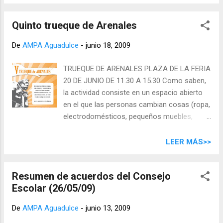
construir fórmulas de cooperación para contribuir a la
mejora de las oportunidades educativas del conjunto de la
Quinto trueque de Arenales
población. Desde este convencimiento, el Cabildo de Gran
Canaria, por medio de su Consejería de Educación y
De
AMPA Aguadulce
-
junio 18, 2009
Juventud, en colaboración con los Ayuntamientos de la isla,
Radio ECCA y la Red Canaria de Escuelas Solidarias,
TRUEQUE DE ARENALES PLAZA DE LA FERIA
promueve estas Primeras Jornadas Insulares de Educación
20 DE JUNIO DE 11.30 A 15.30 Como saben,
con el propósito de mostrar y poner en valor la contribución
la actividad consiste en un espacio abierto
de las administraciones locales al desarrollo de la educación
en el que las personas cambian cosas (ropa,
en Gran Canaria. Fuente: Grancanariaeduca.es Programa
electrodomésticos, pequeños muebles,
(pdf) Díptico (pdf)
libros, herramientas, juguetes,
complementos, etc) entre ellos y sin dinero.
LEER MÁS>>
Esta es una oportunidad para dar salida a lo
que no usamos y que tampoco tiramos
Resumen de acuerdos del Consejo
porque todavía sirve. Y, además para
Escolar (26/05/09)
pasarnos un ratito diferente.
De
AMPA Aguadulce
-
junio 13, 2009