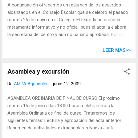
A continuación ofrecemos un resumen de los acuerdos
alcanzados en el Consejo Escolar que se celebró el pasado
martes 26 de mayo en el Colegio. El texto tiene carácter
meramente informativo y no oficial, pues el acta la elabora
la secretaría del centro y aún no ha sido aprobada. Por otra
parte comunicar que hemos habilitado un e-mail de
contacto para aquellos que quieran hacer llegar propuestas,
LEER MÁS>>
quejas y sugerencias a los representantes de madres y
padres en el Consejo Escolar.
Asamblea y excursión
consejoescolar@ampaaguadulce.com Consejo Escolar del
Colegio Aguadulce. 26 de mayo de 2009 El Equipo Directivo
De
AMPA Aguadulce
-
junio 12, 2009
informó de que va a solicitar una subvención al Cabildo para
un proyecto de fomento de participación de las familias en
ASAMBLEA ORDINARIA DE FINAL DE CURSO El próximo
el Centro (sujeto a las bases publicadas en el Boletín de 18
martes 16 de junio a las 18:00 horas celebraremos la
de mayo de 2009 ). El proyecto tendrá los siguientes ejes:
Asamblea Ordinaria de final de curso. Trataremos los
plan de acogida; normas de convivencia (relacionado con la
siguientes temas: Lectura y aprobación del acta anterior
biblioteca); huerto escolar y embellecimiento; colaboración
Resumen de actividades extraescolares Nueva Junta
de las familias con las actividades educativ...
Directiva Resumen Acogida Temprana Estado de cuentas