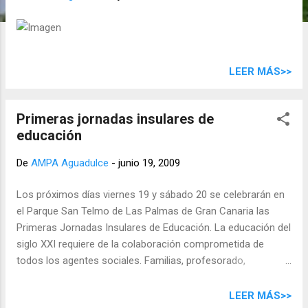
d
a
s
LEER MÁS>>
Primeras jornadas insulares de
educación
De
AMPA Aguadulce
-
junio 19, 2009
Los próximos días viernes 19 y sábado 20 se celebrarán en
el Parque San Telmo de Las Palmas de Gran Canaria las
Primeras Jornadas Insulares de Educación. La educación del
siglo XXI requiere de la colaboración comprometida de
todos los agentes sociales. Familias, profesorado,
organizaciones profesionales, organizaciones no
gubernamentales e instituciones públicas tienen el reto de
LEER MÁS>>