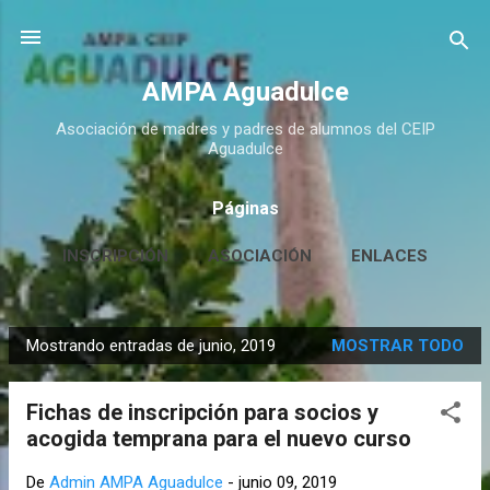
Ir al contenido principal
AMPA Aguadulce
Asociación de madres y padres de alumnos del CEIP
Aguadulce
Páginas
INSCRIPCIÓN
ASOCIACIÓN
ENLACES
CONTACTO
MÁS…
HUERTO ESCOLAR
Mostrando entradas de junio, 2019
MOSTRAR TODO
E
n
Fichas de inscripción para socios y
t
acogida temprana para el nuevo curso
r
a
De
Admin AMPA Aguadulce
-
junio 09, 2019