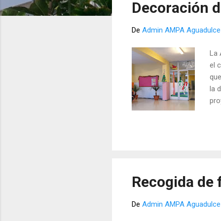
Decoración d
r
a
De
Admin AMPA Aguadulce
d
a
La 
s
el 
que
la 
pro
sat
cam
Recogida de 
De
Admin AMPA Aguadulce