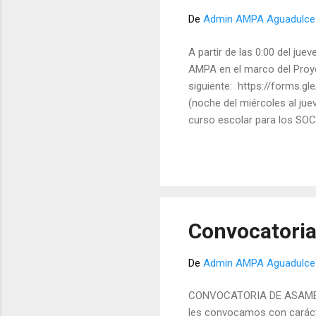
De
Admin AMPA Aguadulce
A partir de las 0:00 del jue
AMPA en el marco del Proyec
siguiente: https://forms.gl
(noche del miércoles al jue
curso escolar para los SOC
No haber recibido la ayuda 
asignación de las tablets a
será detallado con posterio
que serán adjudicados por or
Convocatoria
De
Admin AMPA Aguadulce
CONVOCATORIA DE ASAMBLE
les convocamos con caráct