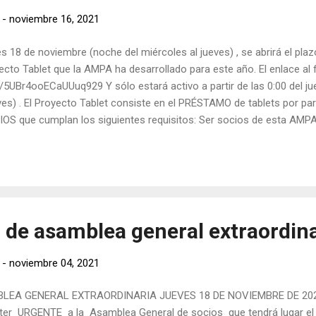
-
noviembre 16, 2021
ves 18 de noviembre (noche del miércoles al jueves) , se abrirá el plazo
to Tablet que la AMPA ha desarrollado para este año. El enlace al f
e/5UBr4ooECaUUuq929 Y sólo estará activo a partir de las 0:00 del j
ves) . El Proyecto Tablet consiste en el PRÉSTAMO de tablets por pa
IOS que cumplan los siguientes requisitos: Ser socios de esta AMPA
de la Consejería . Tener al menos un alumno en 4º o 5º de primaria 
 los alumnos, las familias beneficiarias firmarán un acuerdo de resp
ridad, pero que se puede resumir en algunos puntos principales: Hay
...
 de asamblea general extraordina
-
noviembre 04, 2021
A GENERAL EXTRAORDINARIA JUEVES 18 DE NOVIEMBRE DE 2021 
er URGENTE a la Asamblea General de socios que tendrá lugar el