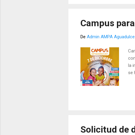
Campus para 
De
Admin AMPA Aguadulce
Cam
con
la 
se 
Solicitud de 