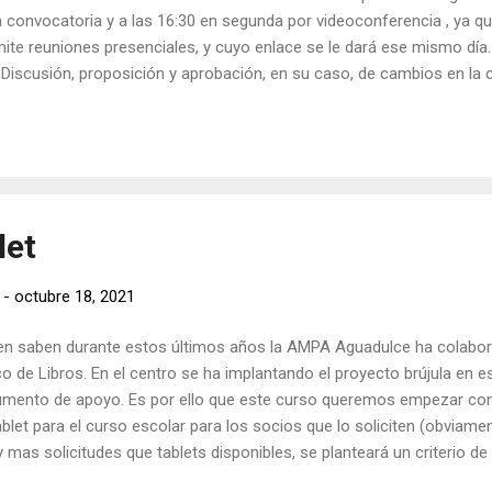
a convocatoria y a las 16:30 en segunda por videoconferencia , ya qu
te reuniones presenciales, y cuyo enlace se le dará ese mismo día. 
 Discusión, proposición y aprobación, en su caso, de cambios en la 
uegos y preguntas. Esperamos contar con su participación.
let
-
octubre 18, 2021
n saben durante estos últimos años la AMPA Aguadulce ha colabor
o de Libros. En el centro se ha implantando el proyecto brújula en e
umento de apoyo. Es por ello que este curso queremos empezar con 
blet para el curso escolar para los socios que lo soliciten (obviamen
ay mas solicitudes que tablets disponibles, se planteará un criterio de
adas por AMPA no saldrán del colegio , se destinarán exclusivamente 