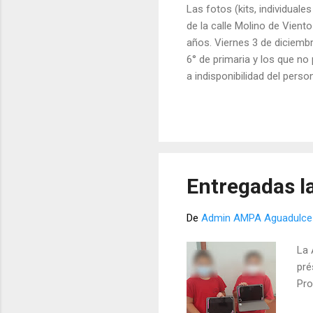
Las fotos (kits, individuale
de la calle Molino de Viento
años. Viernes 3 de diciembre
6° de primaria y los que n
a indisponibilidad del pers
de primaria, se pasa a los 
de diciembre: 5º y 6º de pr
Entregadas l
De
Admin AMPA Aguadulce
La 
pré
Pro