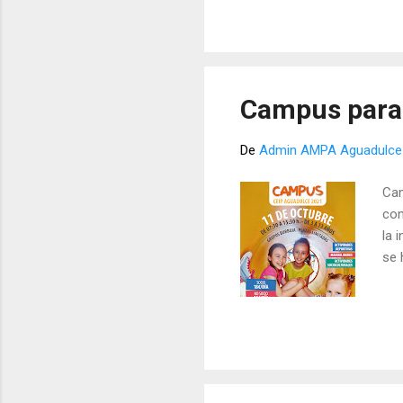
por el uso de la tablet ser
alquiler por todo el curso)
socios de la AMPA a 17 de o
Campus para 
De
Admin AMPA Aguadulce
Cam
con
la 
se 