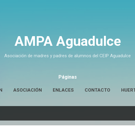
Ir al contenido principal
AMPA Aguadulce
Asociación de madres y padres de alumnos del CEIP Aguadulce
Páginas
N
ASOCIACIÓN
ENLACES
CONTACTO
HUER