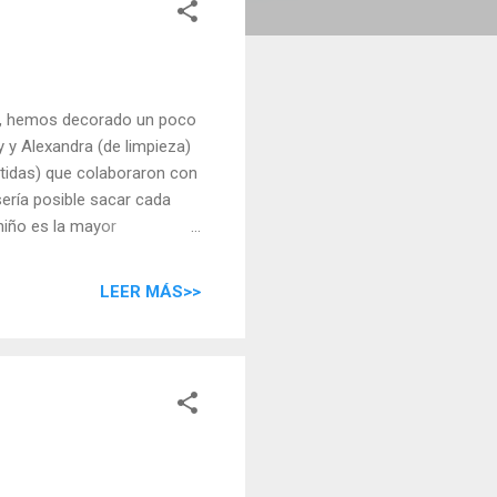
E, hemos decorado un poco
y y Alexandra (de limpieza)
itidas) que colaboraron con
ería posible sacar cada
niño es la mayor
licación. Seguiremos en el
n preguntarnos.
LEER MÁS>>