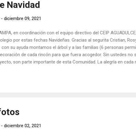
e Navidad
-
diciembre 09, 2021
AMPA, en coordinación con el equipo directivo del CEIP AGUADULC
colegio por estas fechas Navideñas. Gracias al segurita Cristian, Ros
 con su ayuda montamos el árbol y a las familias (6 personas perm
decoración de cada rincón para que fuera acogedor. Sin ustedes no s
yecto, son parte importante de esta Comunidad. La alegría en cada 
isfacción. Hoy felices de verlo. Muchas gracias por su tiempo e imp
ino para lo que necesiten y cuenten con nuestro apoyo, no duden e
fotos
-
diciembre 02, 2021