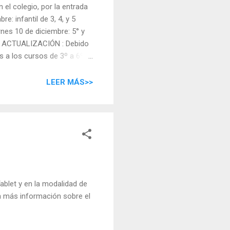
 el colegio, por la entrada
e: infantil de 3, 4, y 5
rnes 10 de diciembre: 5° y
so. ACTUALIZACIÓN : Debido
s a los cursos de 3º a 6º
 y 4º de primaria. Martes 14
LEER MÁS>>
ablet y en la modalidad de
a más información sobre el