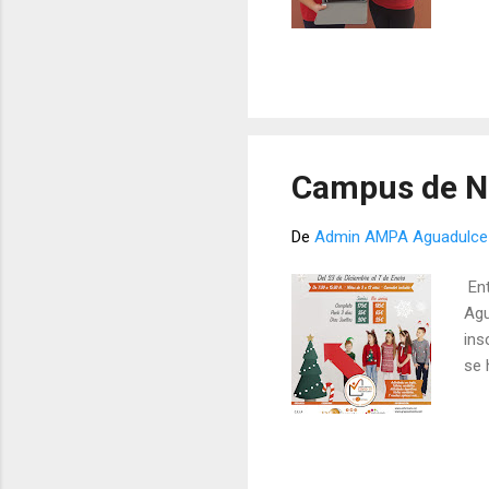
Campus de N
De
Admin AMPA Aguadulce
Ent
Agu
ins
se 