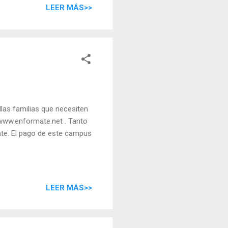
 pago simbólico a modo de
LEER MÁS>>
siguientes requisitos: Ser
las familias que necesiten
/www.enformate.net . Tanto
te. El pago de este campus
LEER MÁS>>