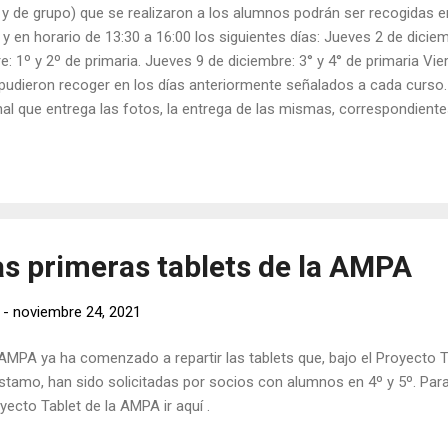
s y de grupo) que se realizaron a los alumnos podrán ser recogidas en
 y en horario de 13:30 a 16:00 los siguientes días: Jueves 2 de diciembr
: 1º y 2º de primaria. Jueves 9 de diciembre: 3° y 4° de primaria Vie
o pudieron recoger en los días anteriormente señalados a cada cur
onal que entrega las fotos, la entrega de las mismas, correspondiente
días lunes 13 y martes 14 (mismo horario): Lunes 13 de diciembre: 3º
imaria y los que no han podido recoger en los días anteriores.
as primeras tablets de la AMPA
-
noviembre 24, 2021
AMPA ya ha comenzado a repartir las tablets que, bajo el Proyecto T
stamo, han sido solicitadas por socios con alumnos en 4º y 5º. Par
yecto Tablet de la AMPA ir aquí .