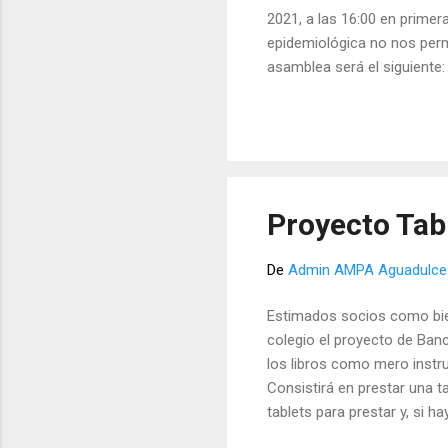
2021, a las 16:00 en primer
epidemiológica no nos permi
asamblea será el siguiente:
trabajadores de la AMPA. R
Proyecto Tab
De
Admin AMPA Aguadulce
Estimados socios como bie
colegio el proyecto de Banc
los libros como mero instr
Consistirá en prestar una ta
tablets para prestar y, si h
posible). Las tablets prest