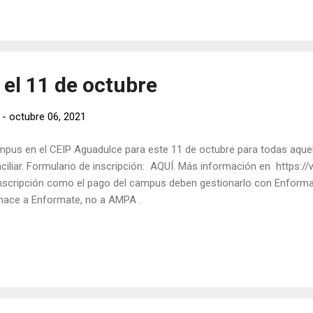
á de 29 € por tablet para todo el curso escolar 2021/2022 (un único
. A este proyecto sólo podrán acogerse alumnos que cumplan con los 
ctubre de ...
el 11 de octubre
-
octubre 06, 2021
pus en el CEIP Aguadulce para este 11 de octubre para todas aquel
ciliar. Formulario de inscripción: AQUÍ. Más información en https:/
inscripción como el pago del campus deben gestionarlo con Enforma
hace a Enformate, no a AMPA .