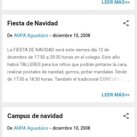
LEER MÁS>>
Fiesta de Navidad
De
AMPA Aguadulce
-
diciembre 10, 2008
La FIESTA DE NAVIDAD será este viernes día 12 de
diciembre de 17:30 a 20:30 horas en el colegio. Este año
habrá TALLERES para los niños que podrán pintarse la cara,
realizar postales de navidad, gorros, pintar mandalas. Serán
de 17:30 a 18:30 horas. También el tradicional CONCURSO DE
POSTRES . Sorpréndenos con esa receta secreta. Las
familias pueden contribuir a la comida y traer lo que se les
LEER MÁS>>
indica: - Infantil : Repostería, bollería, pasteles. - 1º y 2º de
primaria: Papas fritas (ganchitos, ….) - 3º y 4º de primaria:
Campus de navidad
Refrescos o zumos. - 5º o 6º de primaria: Chocolatinas o
similar. Los niños de 6º VENDERÁN BOLETOS para la
De
AMPA Aguadulce
-
diciembre 10, 2008
preparación del viaje de fin de curso y al final tendrá lugar el