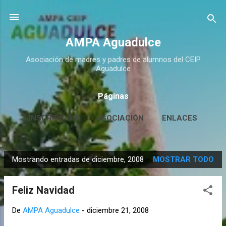
Ir al contenido principal
AMPA Aguadulce
Asociación de madres y padres de alumnos del CEIP
Aguadulce
Páginas
INSCRIPCIÓN
ASOCIACIÓN
ENLACES
CONTACTO
MÁS…
HUERTO ESCOLAR
Mostrando entradas de diciembre, 2008
MOSTRAR TODO
E
n
Feliz Navidad
t
r
De
AMPA Aguadulce
-
diciembre 21, 2008
a