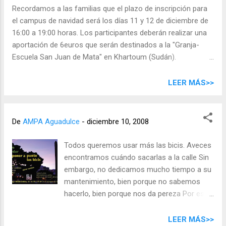
sorteo. A partir de las 7 contaremos con un gran grupo de
Recordamos a las familias que el plazo de inscripción para
música celta-folk FANEROQUE que tocará además de su
el campus de navidad será los días 11 y 12 de diciembre de
repertorio habitual,algunos villancicos y con los que
16:00 a 19:00 horas. Los participantes deberán realizar una
podremos mover un rato el esqueleto. IMPORTANTE - Los
aportación de 6euros que serán destinados a la "Granja-
niños de infantil a 5º de primaria NO PODRÁN ACUDIR
Escuela San Juan de Mata" en Khartoum (Sudán).
SOLOS , es necesario que v...
Recomendamos acudir temprano, ya que las plazas (100 en
el CEIP Aguadulce) suelen agotarse el primer día. También
LEER MÁS>>
hay plazas disponibles en otros 14 centros de la ciudad.
Fechas y horarios Días 22, 23, 24, 29, 30 y 31 de diciembre
Acogida temprana : de 7:30 a 8:30 horas Actividades : de
De
AMPA Aguadulce
-
diciembre 10, 2008
8:30 a 13:00 horas Salida : de 13:00 a 13:15 horas Más
información Folleto en pdf Programa municipal de
Todos queremos usar más las bicis. Aveces
actividades educativas
encontramos cuándo sacarlas a la calle Sin
embargo, no dedicamos mucho tiempo a su
mantenimiento, bien porque no sabemos
hacerlo, bien porque nos da pereza Por eso
hemos quedado el domingo 14 a partir de
las 16:30 en el parque de los Patos (entre el
LEER MÁS>>