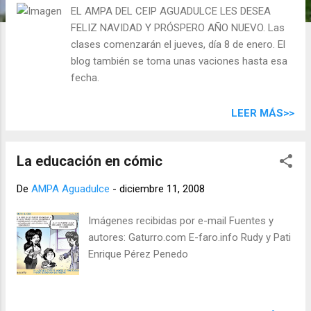
d
EL AMPA DEL CEIP AGUADULCE LES DESEA
a
FELIZ NAVIDAD Y PRÓSPERO AÑO NUEVO. Las
s
clases comenzarán el jueves, día 8 de enero. El
blog también se toma unas vaciones hasta esa
fecha.
LEER MÁS>>
La educación en cómic
De
AMPA Aguadulce
-
diciembre 11, 2008
Imágenes recibidas por e-mail Fuentes y
autores: Gaturro.com E-faro.info Rudy y Pati
Enrique Pérez Penedo