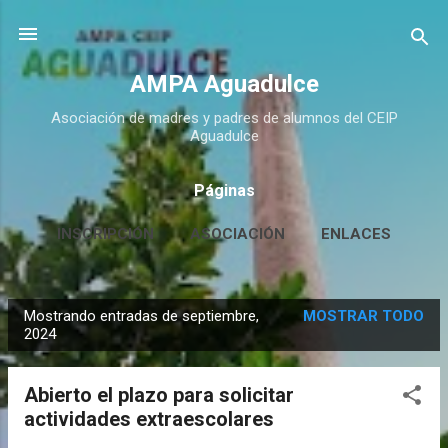
Ir al contenido principal
AMPA Aguadulce
Asociación de madres y padres de alumnos del CEIP
Aguadulce
Páginas
INSCRIPCIÓN
ASOCIACIÓN
ENLACES
CONTACTO
MÁS…
HUERTO ESCOLAR
Mostrando entradas de septiembre,
MOSTRAR TODO
E
2024
n
t
Abierto el plazo para solicitar
r
actividades extraescolares
a