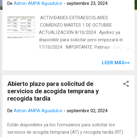
d
De
Admin AMPA Aguadulce
-
septiembre 23, 2024
a
ACTIVIDADES EXTRAESCOLARES
s
COMIENZO MARTES 1 DE OCTUBRE
ACTUALIZACIÓN 8/10/2024 : Ajedrez ya
disponible para solicitar pero empezará el
17/10/2024 . IMPORTANTE: Patinaje : Los
niños/as de infantil tendrán que ser
valorados por la monitora para saber si son
LEER MÁS>>
aptos para la actividad. Karate : Atención a
los horarios y grupos de esta actividad
Abierto plazo para solicitud de
porque han cambiado. Inglés : Esta actividad
servicios de acogida temprana y
sólo se impartirá si hay un mínimo de 25
recogida tardía
niños/as inscritos entre los dos grupos. Los
días, horarios y grupos de edades se han
De
Admin AMPA Aguadulce
-
septiembre 02, 2024
establecido según disponibilidad y criterio de
los/las monitores/as y atendiendo también a
Están disponibles ya los formularios para solicitar los
los espacios facilitados por el centro.
servicios de acogida temprana (AT) y recogida tardía (RT)
Previamente las familias deben haber