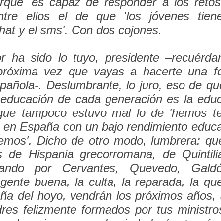
rque '
es capaz de responder a los retos
ntre ellos el de que '
los jóvenes tien
chat y el sms
'. Con dos cojones.
r ha sido lo tuyo, presidente –recuérd
próxima vez que vayas a hacerte una fo
añola-. Deslumbrante, lo juro, eso de que
 educación de cada generación es la edu
nque tampoco estuvo mal lo de '
hemos t
 en España con un bajo rendimiento educati
nemos
'. Dicho de otro modo, lumbrera: q
s de Hispania grecorromana, de Quintili
sando por Cervantes, Quevedo, Galdó
gente buena, la culta, la reparada, la que
ña del hoyo, vendrán los próximos años, al
dres felizmente formados por tus ministros