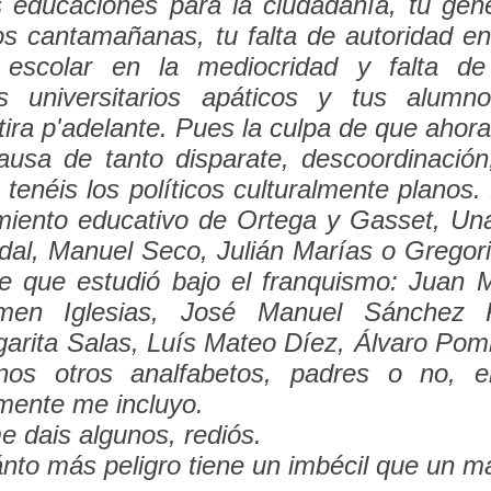
s educaciones para la ciudadanía, tu gén
s cantamañanas, tu falta de autoridad en 
o escolar en la mediocridad y falta de
us universitarios apáticos y tus alumn
ira p'adelante. Pues la culpa de que ahor
ausa de tanto disparate, descoordinación
a tenéis los políticos culturalmente planos. 
imiento educativo de Ortega y Gasset, Un
al, Manuel Seco, Julián Marías o Gregori
te que estudió bajo el franquismo: Juan
men Iglesias, José Manuel Sánchez 
arita Salas, Luís Mateo Díez, Álvaro Pom
nos otros analfabetos, padres o no, e
mente me incluyo.
 dais algunos, rediós.
nto más peligro tiene un imbécil que un m