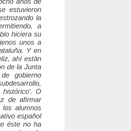
 ocho años de
se estuvieron
destrozando la
rmitiendo, a
lo hiciera su
ajenos unos a
ataluña. Y en
iz, ahí están
ón de la Junta
 de gobierno
ubdesarrollo,
 histórico
'. O
z de afirmar
e los alumnos
ativo español
ue éste no ha