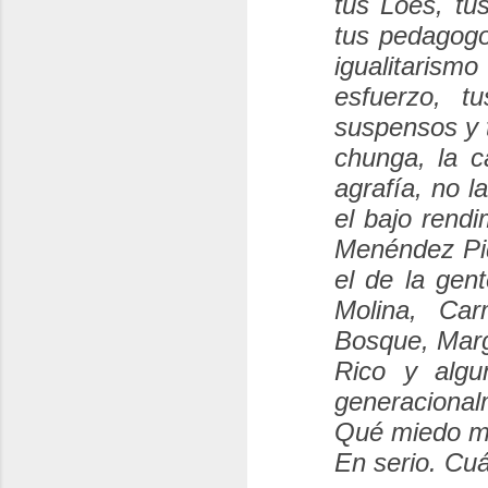
tus Loes, tu
tus pedagogo
igualitarism
esfuerzo, t
suspensos y t
chunga, la c
agrafía, no l
el bajo rend
Menéndez Pid
el de la gen
Molina, Car
Bosque, Marg
Rico y algu
generacional
Qué miedo me
En serio. Cuá