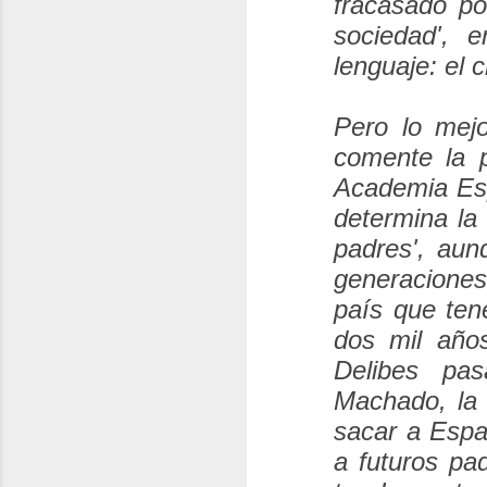
fracasado po
sociedad
', e
lenguaje: el 
Pero lo mejo
comente la 
Academia Esp
determina la
padres
', au
generaciones
país que te
dos mil año
Delibes pa
Machado, la 
sacar a Espa
a futuros pa