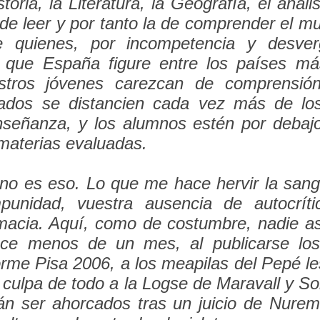
toria, la Literatura, la Geografía, el anális
de leer y por tanto la de comprender el m
De quienes, por incompetencia y desver
 que España figure entre los países má
stros jóvenes carezcan de comprensión 
vados se distancien cada vez más de lo
nseñanza, y los alumnos estén por debaj
materias evaluadas.
 no es eso. Lo que me hace hervir la sang
mpunidad, vuestra ausencia de autocríti
macia. Aquí, como de costumbre, nadie a
ce menos de un mes, al publicarse los
orme Pisa 2006, a los meapilas del Pepé le
 culpa de todo a la Logse de Maravall y S
rán ser ahorcados tras un juicio de Nuremb