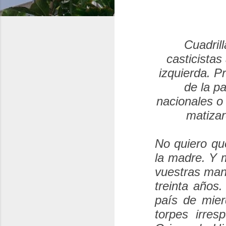
Cuadril
casticistas
izquierda. P
de la pa
nacionales o
matizar
No quiero qu
la madre. Y 
vuestras man
treinta años
país de mie
torpes irres