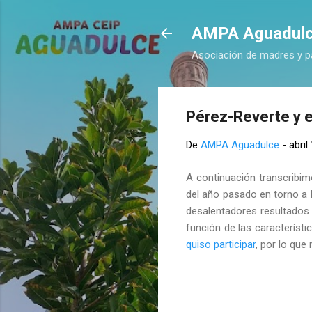
AMPA Aguadul
Asociación de madres y p
Pérez-Reverte y 
De
AMPA Aguadulce
-
abril
A continuación transcribim
del año pasado en torno a l
desalentadores resultados
función de las característ
quiso
participar
, por lo qu