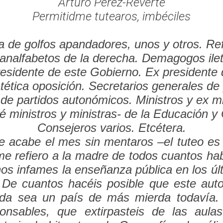
Arturo Pérez-Reverte
Permitidme tutearos, imbéciles
la de golfos apandadores, unos y otros. Re
 analfabetos de la derecha. Demagogos ile
residente de este Gobierno. Ex presidente d
tética oposición. Secretarios generales de
 de partidos autonómicos. Ministros y ex mi
é ministros y ministras- de la Educación y 
Consejeros varios. Etcétera.
e acabe el mes sin mentaros –el tuteo es 
me refiero a la madre de todos cuantos hab
os infames la enseñanza pública en los últ
. De cuantos hacéis posible que este aut
rda sea un país de más mierda todavía. 
ponsables, que extirpasteis de las aulas