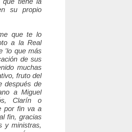
 que tiene la
en su propio
ame que te lo
to a la Real
 '
lo que más
cación de sus
enido muchas
vo, fruto del
ue después de
ano a Miguel
s, Clarín o
 por fin va a
 fin, gracias
 y ministras,