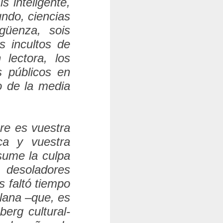
is inteligente,
undo, ciencias
güenza, sois
s incultos de
lectora, los
s públicos en
o de la media
re es vuestra
ca y vuestra
sume la culpa
 desoladores
s faltó tiempo
olana –que, es
erg cultural-