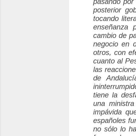
pasando por 
posterior go
tocando liter
enseñanza p
cambio de pa
negocio en d
otros, con e
cuanto al Pe
las reaccione
de Andalucí
ininterrumpi
tiene la des
una ministr
impávida que
españoles fun
no sólo lo h