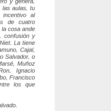
ero y génera,
las aulas, tu
 incentivo al
os de cuatro
a la cosa ande
, confusión y
Niet. La tiene
amuno, Cajal,
o Salvador, o
 Marsé, Muñoz
Ron, Ignacio
bo, Francisco
ntre los que
alvado.