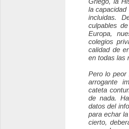
Griego, la His
la capacidad 
incluidas. 
culpables de
Europa, nue
colegios pri
calidad de e
en todas las 
Pero lo peor
arrogante i
cateta contu
de nada. Ha
datos del inf
para echar la
cierto, debe