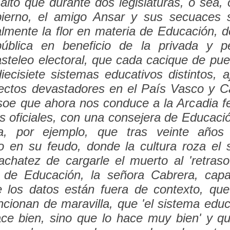
alto que durante dos legislaturas, o sea,
bierno, el amigo Ansar y sus secuaces 
almente la flor en materia de Educación, 
ública en beneficio de la privada y pe
steleo electoral, que cada cacique de pueb
iecisiete sistemas educativos distintos, 
fectos devastadores en el País Vasco y C
soe que ahora nos conduce a la Arcadia fel
s oficiales, con una consejera de Educaci
a, por ejemplo, que tras veinte años
do en su feudo, donde la cultura roza el s
fachatez de cargarle el muerto al '
retraso
a de Educación, la señora Cabrera, capa
 los datos están fuera de contexto, qu
cionan de maravilla, que '
el sistema educ
ace bien, sino que lo hace muy bien
' y q