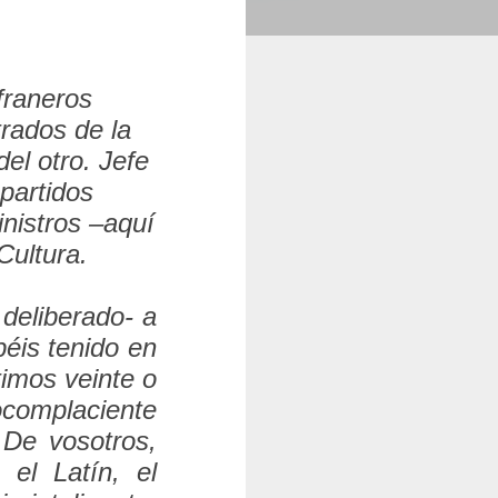
franeros
trados de la
el otro. Jefe
 partidos
nistros –aquí
Cultura.
deliberado- a
éis tenido en
imos veinte o
ocomplaciente
De vosotros,
 el Latín, el