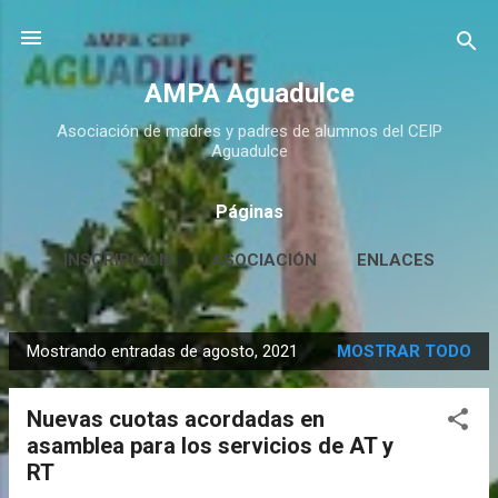
Ir al contenido principal
AMPA Aguadulce
Asociación de madres y padres de alumnos del CEIP
Aguadulce
Páginas
INSCRIPCIÓN
ASOCIACIÓN
ENLACES
CONTACTO
MÁS…
HUERTO ESCOLAR
Mostrando entradas de agosto, 2021
MOSTRAR TODO
E
n
Nuevas cuotas acordadas en
t
asamblea para los servicios de AT y
r
RT
a