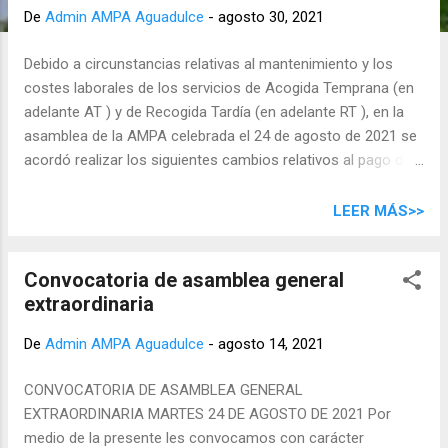
d
De
Admin AMPA Aguadulce
-
agosto 30, 2021
a
s
Debido a circunstancias relativas al mantenimiento y los
costes laborales de los servicios de Acogida Temprana (en
adelante AT ) y de Recogida Tardía (en adelante RT ), en la
asamblea de la AMPA celebrada el 24 de agosto de 2021 se
acordó realizar los siguientes cambios relativos al pago de
dichos servicios de AT y RT: Se mantiene la cuota de socio
de 20 € por año y por familia . Se introducen nuevas cuotas
LEER MÁS>>
de matrícula para AT y RT : las familias interesadas en usar
el servicio de AT tendrán que abonar 20 € (por año y por
Convocatoria de asamblea general
familia), aunque sólo vayan a usar la modalidad de pagos
extraordinaria
por días sueltos o aunque no vayan a usar el servicio todos
los meses . Para RT es la misma cuota de matrícula: 20 €
De
Admin AMPA Aguadulce
-
agosto 14, 2021
por familia y por año . El pago de las matrículas de AT y RT
son pagos adicionales al de socio . Por ejemplo, si una
CONVOCATORIA DE ASAMBLEA GENERAL
familia desea usar AT y RT desde septiembre tendría que
EXTRAORDINARIA MARTES 24 DE AGOSTO DE 2021 Por
abonar: 20 € por hacerse socia + 20 € como matrícula por el
medio de la presente les convocamos con carácter
servicio de AT + 20 € como matrícula por el servicio de RT,