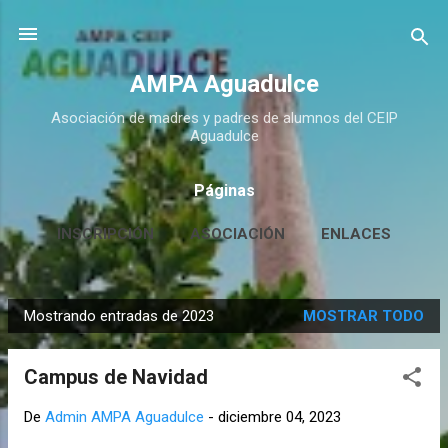
Ir al contenido principal
AMPA Aguadulce
Asociación de madres y padres de alumnos del CEIP
Aguadulce
Páginas
INSCRIPCIÓN
ASOCIACIÓN
ENLACES
CONTACTO
MÁS…
HUERTO ESCOLAR
Mostrando entradas de 2023
MOSTRAR TODO
E
n
Campus de Navidad
t
r
De
Admin AMPA Aguadulce
-
diciembre 04, 2023
a