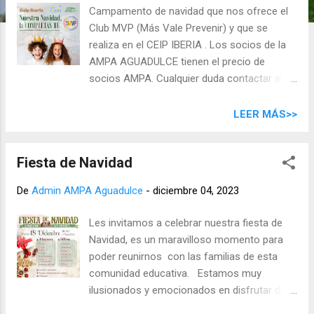
d
Campamento de navidad que nos ofrece el
a
Club MVP (Más Vale Prevenir) y que se
s
realiza en el CEIP IBERIA . Los socios de la
AMPA AGUADULCE tienen el precio de
socios AMPA. Cualquier duda contactar al
número de teléfono de la AMPA o al correo
electrónico:
LEER MÁS>>
presidencia@ampaaguadulce.com
Fiesta de Navidad
De
Admin AMPA Aguadulce
-
diciembre 04, 2023
Les invitamos a celebrar nuestra fiesta de
Navidad, es un maravilloso momento para
poder reunirnos con las familias de esta
comunidad educativa. Estamos muy
ilusionados y emocionados en disfrutar de
esta fiesta que junto con nuestros