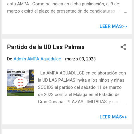
esta AMPA . Como se indica en dicha publicación, el 9 de
marzo expiró el plazo de presentación de candidaturas . A
continuación se listan las candidaturas presentadas:
Presidencia: Araceli Ravelo Ramírez Vicepresidencia: Mari
LEER MÁS>>
Luz López Cabrera Tesorería: Fernando Vargas Pérez
Secretaría: Avelino Herrera Morales Vocalía: Blanca Teresa
Partido de la UD Las Palmas
Sani Inga Carmen Vidina Montenegro Mesa Cristina Ojeda
Oliva María Garrido Arévalo Yohani Vargas Ardila En la
De
Admin AMPA Aguadulce
-
marzo 03, 2023
asamblea del 17 de marzo (a las 16.00h en primera
convocatoria y a las 16.30h en segunda, por
La AMPA AGUADULCE en colaboración con
videoconferencia, el enlace se notificará ese mismo día) se
la UD LAS PALMAS invita a los niños y niñas
votarán los integrantes finales de la junta directiva.
SOCIOS al partido del sábado 11 de marzo
de 2023 contra el Málaga en el Estadio de
Gran Canaria . PLAZAS LIMITADAS, y serán
asignadas por riguroso orden de inscripción
para lo cual deben de enviar un correo
LEER MÁS>>
electrónico a
presidencia@ampaaguadulce.com indicando