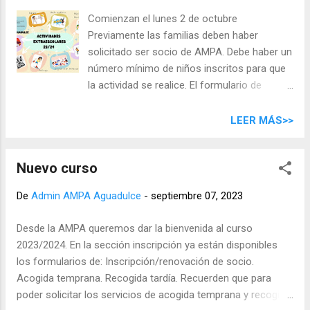
Extraordinaria en primera y única convocatoria a las 16.30 h
Comienzan el lunes 2 de octubre
con el siguiente orden del día: Aprobación, si procede de las
Previamente las familias deben haber
nuevas cuotas (cuota de socio, matrículas y precios de los
solicitado ser socio de AMPA. Debe haber un
servicios (AT, RT Y AAEE) Informe de la situación actual de
número mínimo de niños inscritos para que
los servicios de “acogida temprana” “recogida tardía” y
la actividad se realice. El formulario de
“actividades extraescolares”. Información préstamo de l...
inscripción ya está disponible en la página de
inscripción . Nadie podrá comenzar la
LEER MÁS>>
actividad si no está inscrito previamente en
ese formulario. Hay que rellenar el
Nuevo curso
formulario y pagar, en su caso, la matrícula
correspondiente. Cuotas y precios:
De
Admin AMPA Aguadulce
-
septiembre 07, 2023
Matrícula: pago único por familia de 20 €.
Cuota mensual: Todas las actividades
Desde la AMPA queremos dar la bienvenida al curso
menos inglés: 16 € al mes por alumno por
2023/2024. En la sección inscripción ya están disponibles
cada actividad de dos horas semanales. 12 €
los formularios de: Inscripción/renovación de socio.
al mes por alumno por cada actividad de una
Acogida temprana. Recogida tardía. Recuerden que para
hora semanal. Actividad de inglés: 36 € al
poder solicitar los servicios de acogida temprana y recogida
mes por alumno por dos horas semanales