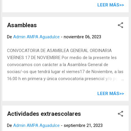
monitores, familias colaboradoras estamos
LEER MÁS>>
organizando en unión con la dirección del
colegio y profesorado. Esperemos que se
Asambleas
diviertan, disfruten de todo lo que hemos
preparado con mucho amor y dedicación, un
De
Admin AMPA Aguadulce
-
noviembre 06, 2023
año más. Las aportaciones se recogerán el
mismo día 15 de diciembre , y una persona
CONVOCATORIA DE ASAMBLEA GENERAL ORDINARIA
de la AMPA pasará a recogelas por las
VIERNES 17 DE NOVIEMBRE Por medio de la presente les
respectivas clases. Al alumnado que hace
convocamos con carácter a la Asamblea General de
uso de la acogida temprana pueden dejarlo a
socias/-os que tendrá lugar el viernes17 de Noviembre, a las
las personas responsables del servicio en
16.00 h en primera y única convocatoria presencial y/o por
ese momento.
videoconferencia, cuyo enlace se le dará ese mismo día. El
orden del día de la asamblea del 17 de Noviembre será el
LEER MÁS>>
siguiente: Lectura y aprobación del acta anterior.
Presentación y aprobación, si procede, de las cuentas del
Actividades extraescolares
curso 2022/2023 Ruegos y preguntas. CONVOCATORIA DE
ASAMBLEA GENERAL EXTRAORDINARIA VIERNES 17 DE
De
Admin AMPA Aguadulce
-
septiembre 21, 2023
NOVIEMBRE A continuación se procede con la Asamblea