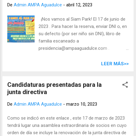
De
Admin AMPA Aguadulce
-
abril 12, 2023
¡Nos vamos al Siam Park! El 17 de junio de
2023 . Para hacer la reserva, enviar DNI o, en
su defecto (por ser niño sin DNI), libro de
familia escaneado a
presidencia@ampaaguadulce.com .
Reservas hasta el 5 de mayo y pago hasta el
2 de junio. Pago por transferencia bancaria o
LEER MÁS>>
ingreso en la cuenta de Cajamar: ES82 3058
6120 3327 2080 8105 . Precios (incluyen
Candidaturas presentadas para la
billete del barco, entrada al parque y guagua):
junta directiva
Residentes socios: menos de 3 años: 2 € 3 a
11 años: 25 € 12 a 26 años: 30 € más de 26
De
Admin AMPA Aguadulce
-
marzo 10, 2023
años: 35 € Residentes no socios: menos de
3 años: 2 € 3 a 11 años: 30 € 11 a 26 años:
Como se indicó en este enlace , este 17 de marzo de 2023
35 € más de 26 años: 40 €
tendrá lugar una asamblea extraordinaria de socios en cuyo
orden de día se incluye la renovación de la junta directiva de