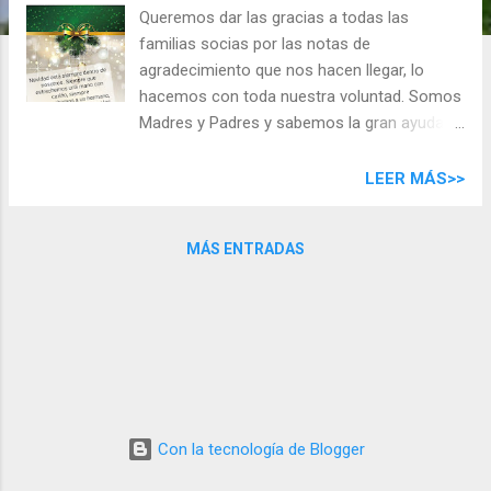
d
Queremos dar las gracias a todas las
a
familias socias por las notas de
s
agradecimiento que nos hacen llegar, lo
hacemos con toda nuestra voluntad. Somos
Madres y Padres y sabemos la gran ayuda
que es programar actividades o servicios
que permitan la conciliación de la vida
LEER MÁS>>
familiar y laboral, en la medida de lo posible.
Este curso hemos visto reducido nuestro
MÁS ENTRADAS
margen de trabajo ya que las circunstancias
son prioridad ahora mismo. Agradecer el
excelente primer trimestre que hemos
tenido, de que hayan entendido las medidas
adoptadas, sobre todo los niños que cada
día nos sorprenden gratamente. Gracias a
toda la comunidad educativa del CEIP
AGUADULCE, al equipo Directivo y Claustro
Con la tecnología de Blogger
de profesores, que sabemos el gran trabajo
que hacen diariamente para garantizar la