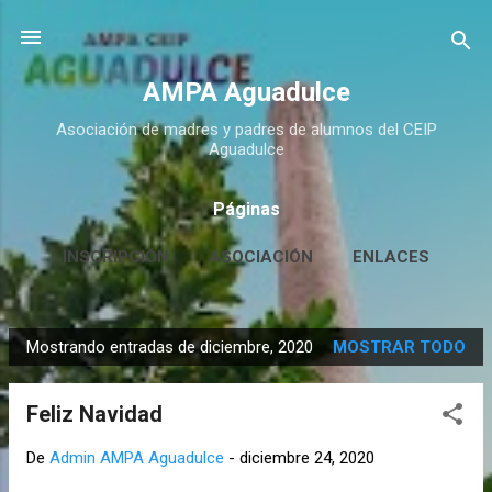
Ir al contenido principal
AMPA Aguadulce
Asociación de madres y padres de alumnos del CEIP
Aguadulce
Páginas
INSCRIPCIÓN
ASOCIACIÓN
ENLACES
CONTACTO
MÁS…
HUERTO ESCOLAR
Mostrando entradas de diciembre, 2020
MOSTRAR TODO
E
n
Feliz Navidad
t
r
De
Admin AMPA Aguadulce
-
diciembre 24, 2020
a