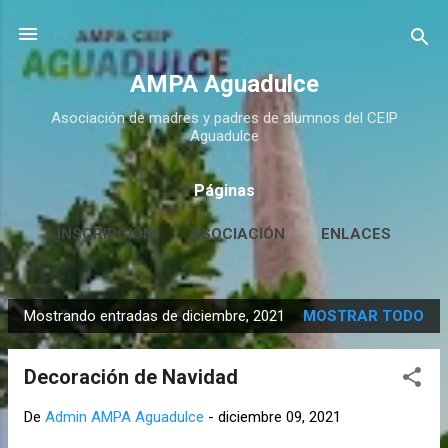
Ir al contenido principal
AMPA Aguadulce
Asociación de madres y padres de alumnos del CEIP
Aguadulce
Páginas
INSCRIPCIÓN
ASOCIACIÓN
ENLACES
CONTACTO
MÁS…
HUERTO ESCOLAR
Mostrando entradas de diciembre, 2021
MOSTRAR TODO
E
n
Decoración de Navidad
t
r
De
Admin AMPA Aguadulce
-
diciembre 09, 2021
a