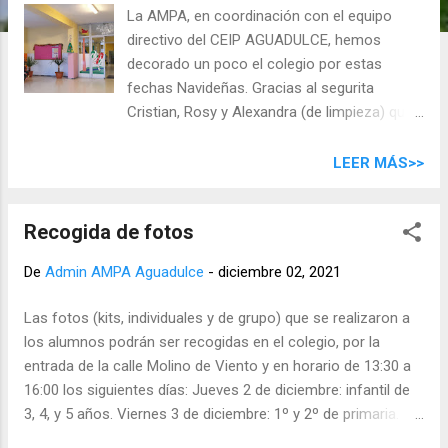
d
La AMPA, en coordinación con el equipo
a
directivo del CEIP AGUADULCE, hemos
s
decorado un poco el colegio por estas
fechas Navideñas. Gracias al segurita
Cristian, Rosy y Alexandra (de limpieza) que
con su ayuda montamos el árbol y a las
familias (6 personas permitidas) que
LEER MÁS>>
colaboraron con la decoración de cada
rincón para que fuera acogedor. Sin ustedes
Recogida de fotos
no sería posible sacar cada proyecto, son
parte importante de esta Comunidad. La
De
Admin AMPA Aguadulce
-
diciembre 02, 2021
alegría en cada niño es la mayor
satisfacción. Hoy felices de verlo. Muchas
Las fotos (kits, individuales y de grupo) que se realizaron a
gracias por su tiempo e implicación.
los alumnos podrán ser recogidas en el colegio, por la
Seguiremos en el camino para lo que
entrada de la calle Molino de Viento y en horario de 13:30 a
necesiten y cuenten con nuestro apoyo, no
16:00 los siguientes días: Jueves 2 de diciembre: infantil de
duden en preguntarnos.
3, 4, y 5 años. Viernes 3 de diciembre: 1º y 2º de primaria.
Jueves 9 de diciembre: 3° y 4° de primaria Viernes 10 de