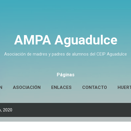
Ir al contenido principal
AMPA Aguadulce
Asociación de madres y padres de alumnos del CEIP Aguadulce
Páginas
N
ASOCIACIÓN
ENLACES
CONTACTO
HUER
, 2020