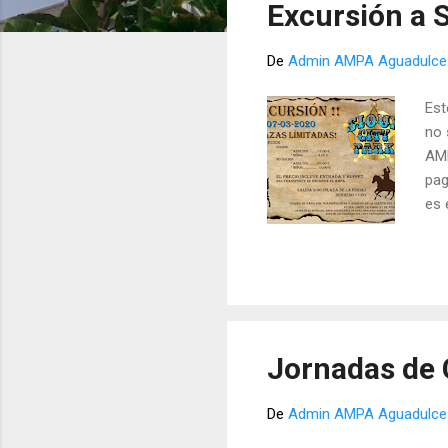
Excursión a S
r
a
De
Admin AMPA Aguadulce
d
a
Est
s
no 
AMP
pag
es 
nom
ing
Jornadas de C
De
Admin AMPA Aguadulce