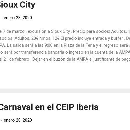
ioux City
-
enero 28, 2020
e 7 de marzo , excursión a Sioux City . Precio para socios: Adultos, 
socios: Adultos, 20€ Niños, 12€ El precio incluye entrada y buffer . D
A. La salida será a las 9:00 en la Plaza de la Feria y el regreso será 
o será por transferencia bancaria o ingreso en la cuenta de la AMPA
el 21 de febrero . Dejar en el buzón de la AMPA el justificante de pa
bre, apellidos, edades de las personas que van y un teléfono de co
reso es: ES82 3058 6120 3327 2080 8105 .
arnaval en el CEIP Iberia
-
enero 28, 2020