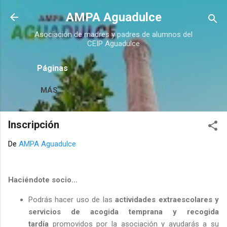
Ir al contenido principal
AMPA Aguadulce
Asociación de madres y padres de alumnos del
CEIP Aguadulce
Páginas
MÁS…
Inscripción
De
AMPA Aguadulce
Haciéndote socio...
Podrás hacer uso de las
actividades extraescolares y
servicios de acogida temprana
y recogida
tardía
promovidos por la asociación y ayudarás a su