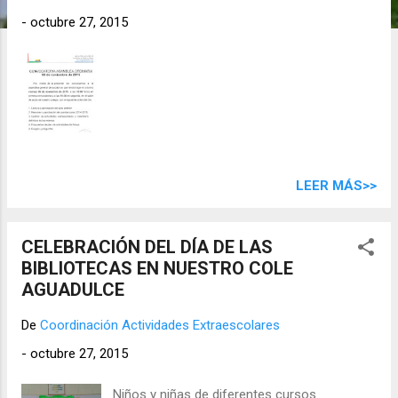
d
-
octubre 27, 2015
a
s
LEER MÁS>>
CELEBRACIÓN DEL DÍA DE LAS
BIBLIOTECAS EN NUESTRO COLE
AGUADULCE
De
Coordinación Actividades Extraescolares
-
octubre 27, 2015
Niños y niñas de diferentes cursos