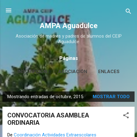
Ir al contenido principal
AMPA Aguadulce
Asociación de madres y padres de alumnos del CEIP
Aguadulce
Páginas
INSCRIPCIÓN
ASOCIACIÓN
ENLACES
CONTACTO
MÁS…
HUERTO ESCOLAR
Mostrando entradas de octubre, 2015
MOSTRAR TODO
E
n
CONVOCATORIA ASAMBLEA
t
ORDINARIA
r
a
De
Coordinación Actividades Extraescolares