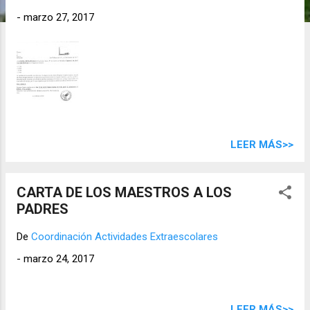
d
-
marzo 27, 2017
a
s
LEER MÁS>>
CARTA DE LOS MAESTROS A LOS
PADRES
De
Coordinación Actividades Extraescolares
-
marzo 24, 2017
LEER MÁS>>