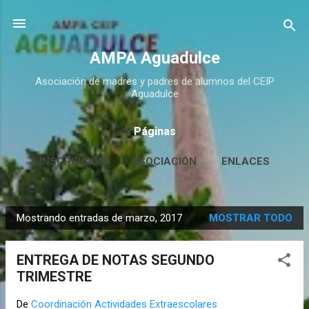
Ir al contenido principal
AMPA Aguadulce
Asociación de madres y padres de alumnos del CEIP
Aguadulce
Páginas
INSCRIPCIÓN
ASOCIACIÓN
ENLACES
CONTACTO
MÁS…
HUERTO ESCOLAR
Mostrando entradas de marzo, 2017
MOSTRAR TODO
E
n
ENTREGA DE NOTAS SEGUNDO
t
TRIMESTRE
r
a
De
Coordinación Actividades Extraescolares