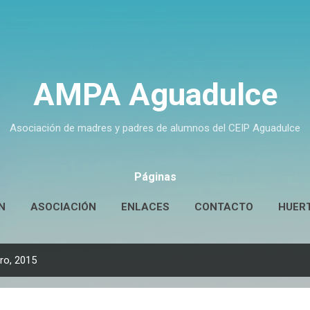
Ir al contenido principal
AMPA Aguadulce
Asociación de madres y padres de alumnos del CEIP Aguadulce
Páginas
N
ASOCIACIÓN
ENLACES
CONTACTO
HUER
ro, 2015