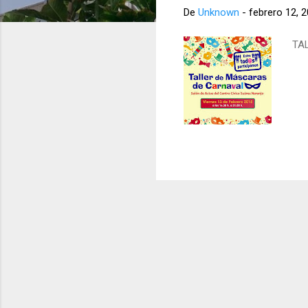
r
De
Unknown
-
febrero 12, 
a
d
TA
a
s