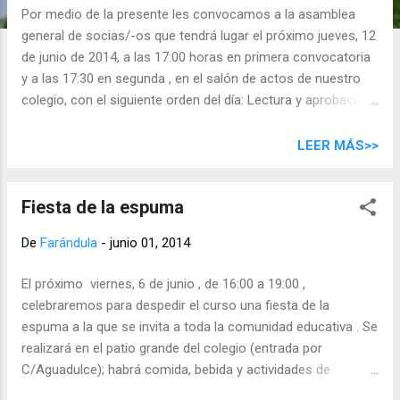
d
Por medio de la presente les convocamos a la asamblea
a
general de socias/-os que tendrá lugar el próximo jueves, 12
s
de junio de 2014, a las 17:00 horas en primera convocatoria
y a las 17:30 en segunda , en el salón de actos de nuestro
colegio, con el siguiente orden del día: Lectura y aprobación
del acta anterior Resumen y aprobación de cuentas curso
2013-2014 Memoria de actividades realizadas por el AMPA
LEER MÁS>>
Externalización gestión de actividades Ruegos y preguntas
Esperamos contar con su participación.
Fiesta de la espuma
De
Farándula
-
junio 01, 2014
El próximo viernes, 6 de junio , de 16:00 a 19:00 ,
celebraremos para despedir el curso una fiesta de la
espuma a la que se invita a toda la comunidad educativa . Se
realizará en el patio grande del colegio (entrada por
C/Aguadulce); habrá comida, bebida y actividades de
animación. Es imprescindible que los participantes traigan