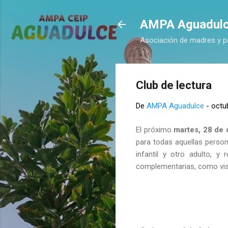
AMPA Aguadul
Asociación de madres y p
Club de lectura
De
AMPA Aguadulce
-
octu
El próximo
martes, 28 de 
para todas aquellas person
infantil y otro adulto, y
complementarias, como vision