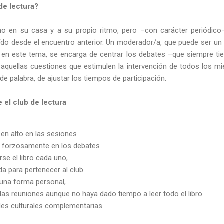
de lectura?
no en su casa y a su propio ritmo, pero –con carácter periódic
eído desde el encuentro anterior. Un moderador/a, que puede ser un
 en este tema, se encarga de centrar los debates –que siempre ti
aquellas cuestiones que estimulen la intervención de todos los m
de palabra, de ajustar los tiempos de participación.
 el club de lectura
 en alto en las sesiones
r forzosamente en los debates
se el libro cada uno,
a para pertenecer al club.
 una forma personal,
 las reuniones aunque no haya dado tiempo a leer todo el libro.
ades culturales complementarias.