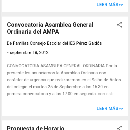
(primaria) o Predanza (3 años) Inglés (primaria) Teatro
LEER MÁS>>
(primaria) Ajedrez Fútbol (primaria) Ballet (primaria) o
Predanza (3 años) Inglés (primaria) Kárate (primaria) Teatro
Convocatoria Asamblea General
(primaria) Ajedrez Les comunicamos la propuesta de
Ordinaria del AMPA
actividades extraescolares que ha elaborado el AMPA para
este curso 2012/13 comenzando el 1 de Octubre y
De
Familias Consejo Escolar del IES Pérez Galdós
concluyendo el 29 de Mayo del 2013. Las familias
interesadas tendrán que rellenar la inscripción y entregarla
-
septiembre 18, 2012
en el buzón del AMPA (junto a la puerta de cristal de entrada
CONVOCATORIA ASAMBLEA GENERAL ORDINARIA Por la
al colegio) hasta el miércoles 26. La lista de admit...
presente les anunciamos la Asamblea Ordinaria con
carácter de urgencia que realizaremos en el Salón de Actos
del colegio el martes 25 de Septiembre a las 16:30 en
primera convocatoria y a las 17:00 en segunda, con este
orden del día: Lectura y aprobación, si procede, del acta
anterior Nuevo horario lectivo (08:30-13:30) del centro ,
LEER MÁS>>
propuesto y aprobado por el Claustro en la primera semana
de este curso. Pros y contras. Reagrupaciones del alumnado
Propuesta de Horario
en las clases. Valorar pros y contras. Resumen actividades