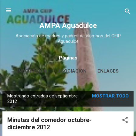
Ir al contenido principal
AMPA Aguadulce
Asociación de madres y padres de alumnos del CEIP
Aguadulce
Páginas
INSCRIPCIÓN
ASOCIACIÓN
ENLACES
CONTACTO
MÁS…
HUERTO ESCOLAR
Mostrando entradas de septiembre,
MOSTRAR TODO
E
2012
n
t
Minutas del comedor octubre-
r
diciembre 2012
a