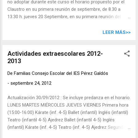
no adoptar durante este curso el horario propuesto por el
Claustro en su primera reunión de septiembre, de 8.30 a
13.30 h. jueves 20 Septiembre, en su primera reunión del
curso 2012-2013, el Consejo Escolar acordó iniciar un
proceso que a lo largo del curso permita valorar con calma
LEER MÁS>>
las ventajas e inconvenientes de esta medida. Este proceso
incluye la consulta a todas las partes afectadas. Muchas
Actividades extraescolares 2012-
familias se ven así libres de la preocupación generada al
2013
conocer el acuerdo del Claustro que se dio a conocer en la
sesión de presentación de muchos grupos. Todavía se
De
Familias Consejo Escolar del IES Pérez Galdós
encuentra cercana la desagradable situación con la que
cerramos el curso pasado: un acuerdo del Claustro de no
-
septiembre 24, 2012
celebrar la fiesta del Día de Canarias en protesta por las
Actualización 30/09/2012 : Se incluye predanza en el horario.
reformas que afectan a sus condiciones laborales y a la
LUNES MARTES MIÉRCOLES JUEVES VIERNES Primera hora
educación, fue aprobado con carácter de urgencia en una
(15:00-16:00) Kárate (inf. 4-5) Ballet (infantil) Inglés (infantil)
consulta de la dirección a...
Teatro (infantil 4-5) Ajedrez Ballet (infantil 4-5) Inglés
(infantil) Kárate (inf. 4-5) Teatro (inf. 4-5) Ajedrez Segunda
hora (16:00-17:00) Kárate (primaria) Fútbol (primaria) Ballet