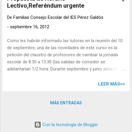
Lectivo,Referéndum urgente
curso 2011/12. Informe Informe económico y aprobación
cuentas, si procede, curso 2011/12 Propuesta actividades
De
Familias Consejo Escolar del IES Pérez Galdós
curso 2012/13. Implicación de las familias. Presupuesto
económico curso 2012/13 Ruegos y preguntas Les
-
septiembre 16, 2012
esperamos a todo-as. Muchas gracias Fdo: José A.
Como les habrán informado las tutoras en la reunión del 10
Domínguez Perdomo Presidencia AMPA Las Palmas Centro
de septiembre, una de las novedades de este curso es la
Las Palmas de Gran Canaria, a 18 de Septiembre del 2012
petición del claustro de profesores de cambiar la jornada
NOTAS Punto 2: NUEVO HOR...
escolar de 8.30 a 13.30 (las salidas de comedor se
adelantarían 1/2 hora. Durante septiembre y junio sería de
8.30 a 12.30 (las salidas de comedor se adelantarían 1/2
hora). Estamos estudiando la normativa para comprobar
LEER MÁS>>
cuál es el proceso correcto. Analizando los pros y los
contras, se nos están planteando serias dudas sobre la
MÁS ENTRADAS
conveniencia, por improvisado, de un cambio tan importante
con el curso ya empezado, sin saber todavía: -Los motivos
pedagógicos -Si es una mejora para las familias -La garantía
Con la tecnología de Blogger
de que tendrán plaza en el comedor los niños y niñas que