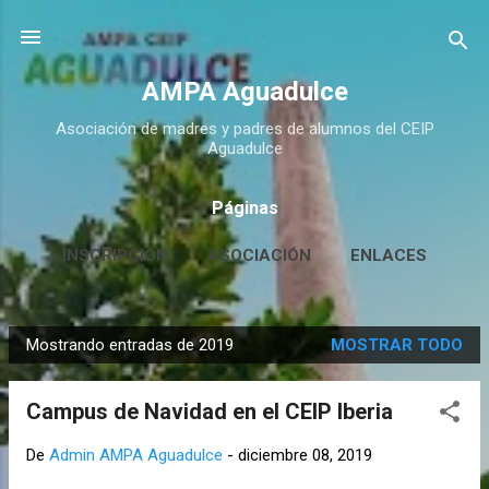
Ir al contenido principal
AMPA Aguadulce
Asociación de madres y padres de alumnos del CEIP
Aguadulce
Páginas
INSCRIPCIÓN
ASOCIACIÓN
ENLACES
CONTACTO
MÁS…
HUERTO ESCOLAR
Mostrando entradas de 2019
MOSTRAR TODO
E
n
Campus de Navidad en el CEIP Iberia
t
r
De
Admin AMPA Aguadulce
-
diciembre 08, 2019
a