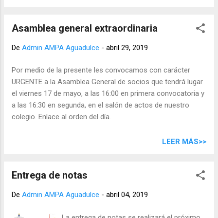
disfrutaremos de experiencias únicas e
irrepetibles para que sus hijos/as aprendan,
Asamblea general extraordinaria
practiquen o mejoren su inglés de forma
divertida y además pasen un verano
De
Admin AMPA Aguadulce
-
abril 29, 2019
diferente y motivador. La empresa
Enformate organiza por cuarta vez este
Por medio de la presente les convocamos con carácter
nuevo formato de campus en las instalación
URGENTE a la Asamblea General de socios que tendrá lugar
del Ceip Iberia, el CEIP IBERIA SUMMER
el viernes 17 de mayo, a las 16:00 en primera convocatoria y
CAMP, orientado a niños de edades
a las 16:30 en segunda, en el salón de actos de nuestro
comprendidas entre los 3 y 14 años (ambos
colegio. Enlace al orden del día.
inclusive), con una duración de 10 semanas
(desde el Martes 25 de Junio al viernes 30 de
LEER MÁS>>
Agosto) en horario de 7.00 a 16.00 horas.
Para inscribirse solo habrá que
cumplimentar correctamente la solicitud ,
Entrega de notas
firmarla, el comprobante del pago y
reenviarla vía correo electrónico o
De
Admin AMPA Aguadulce
-
abril 04, 2019
entregándola, en la oficina Enformate
situada en la C/ Carvajal nº1 lo...
La entrega de notas se realizará el próximo