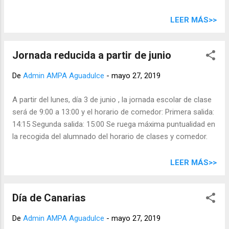
Directiva del AMPA del CEIP Aguadulce desea manifestar lo
siguiente: Que en ningún momento CONFAPA Canarias (a la
LEER MÁS>>
que AMPA Aguadulce pertenece) consultó ni acordó con
esta junta directiva el contenido de ese comunicado. Nos
Jornada reducida a partir de junio
enteramos del mismo por una persona externa a la junta.
Que a raiz de conocer el contenido de dicho comunicado, se
De
Admin AMPA Aguadulce
-
mayo 27, 2019
realizó una consulta de urgencia con algunos responsables
de la FAPA para solicitarles explicaciones. Ellos nos
A partir del lunes, día 3 de junio , la jornada escolar de clase
confirmaron su conformidad con el contenido del
será de 9:00 a 13:00 y el horario de comedor: Primera salida:
comunicado y nosotros les manifestamos nuestra
14:15 Segunda salida: 15:00 Se ruega máxima puntualidad en
disconformidad con el mismo. Que consideramos este
la recogida del alumnado del horario de clases y comedor.
comunicado inadecuado tanto en el contenido como en las
formas y que realiza un uso partidista y con fines políticos
LEER MÁS>>
de las AMPAs del archipiélago. Las AMP...
Día de Canarias
De
Admin AMPA Aguadulce
-
mayo 27, 2019