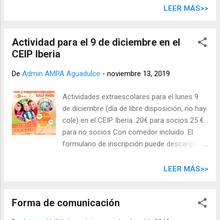
Infantil : Risis, papas fritas y vasos. 1º y 2º :
LEER MÁS>>
Chocolatinas, productos navideños y
magdalenas. 3º y 4º : Galletas, aceitunas sin
Actividad para el 9 de diciembre en el
hueso y queques embasados. 5º y 6º :
CEIP Iberia
Refrescos, zumos y vasos. Para más
información, aquí está el cartel oficial.
De
Admin AMPA Aguadulce
-
noviembre 13, 2019
Actividades extraescolares para el lunes 9
de diciembre (día de libre disposición, no hay
cole) en el CEIP Iberia. 20€ para socios 25 €
para no socios Con comedor incluido. El
formulario de inscripción puede descargarse
de aquí .
LEER MÁS>>
Forma de comunicación