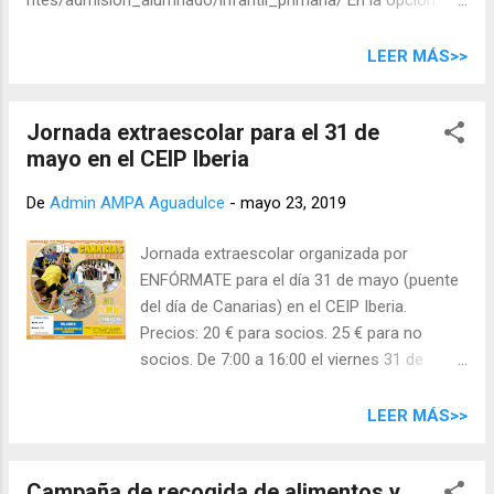
Solicitud unificada de matrícula y servicios ", tras
identificarnos mediante DNI y contraseña, iremos rellenando
LEER MÁS>>
los campos de la solicitud según se nos vayan pidiendo. Al
final del proceso la web genera un PDF que descargamos. A
Jornada extraescolar para el 31 de
continuación debemos imprimirlo, firmarlo y llevarlo a la
mayo en el CEIP Iberia
secretaría del centro con la documentación necesaria (
hasta el lunes 3 de junio ). No se dejen ir, recuerden que esta
De
Admin AMPA Aguadulce
-
mayo 23, 2019
semana el centro sólo estará abierto lunes, martes y
miércoles .
Jornada extraescolar organizada por
ENFÓRMATE para el día 31 de mayo (puente
del día de Canarias) en el CEIP Iberia.
Precios: 20 € para socios. 25 € para no
socios. De 7:00 a 16:00 el viernes 31 de
mayo (niños de 3 a 12 años). Más
información: servicios@enformate.net
LEER MÁS>>
673480222 - 928580723
Campaña de recogida de alimentos y