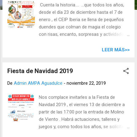
d
Cuenta la historia…. …que todos los años,
a
desde el día 23 de diciembre hasta el 7 de
s
enero , el CEIP Iberia se llena de pequeños
duendes que colman de magia el colegio
con risas, encanto, sorpresas y actividades
que te sorprenderán. Este año la APYMA
Mercedes Miranda y Enformate, vienen
LEER MÁS>>
cargados de regalos e ilusión para festejar
contigo estas navidades con el Campus de
Fiesta de Navidad 2019
Navidad del Ceip Iberia. No dejes que se
pase la oportunidad de participar, envíanos
De
Admin AMPA Aguadulce
-
noviembre 22, 2019
un email a ceipiberia@enformate.net o bien
llama al teléfono 685940193. Nos
Nos complace invitarles a la Fiesta de
adaptamos a tus necesidades. No lo dudes y
Navidad 2019 , el viernes 13 de diciembre a
pasa unas navidades diferentes.
partir de las 17:00 por la entrada de Molino
de Viento . Habrá actuaciones, talleres y
juegos y, como todos los años, se solicita la
colaboración de las familias aportando: