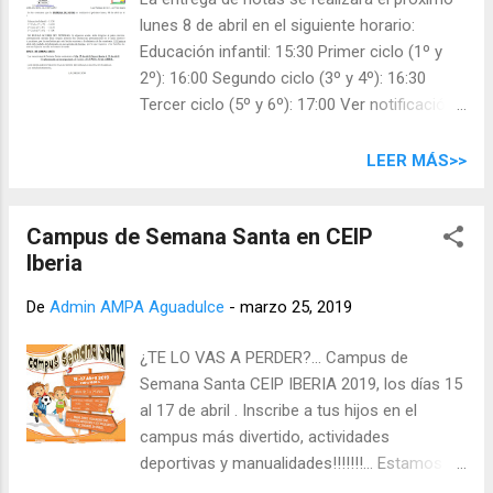
lunes 8 de abril en el siguiente horario:
Educación infantil: 15:30 Primer ciclo (1º y
2º): 16:00 Segundo ciclo (3º y 4º): 16:30
Tercer ciclo (5º y 6º): 17:00 Ver notificación
más arriba.
LEER MÁS>>
Campus de Semana Santa en CEIP
Iberia
De
Admin AMPA Aguadulce
-
marzo 25, 2019
¿TE LO VAS A PERDER?... Campus de
Semana Santa CEIP IBERIA 2019, los días 15
al 17 de abril . Inscribe a tus hijos en el
campus más divertido, actividades
deportivas y manualidades!!!!!!!... Estamos
seguros que tus peques los pasaran en