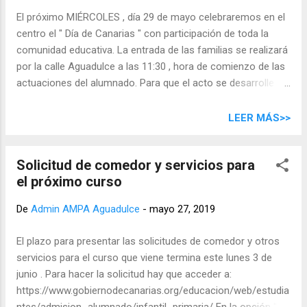
El próximo MIÉRCOLES , día 29 de mayo celebraremos en el
centro el " Día de Canarias " con participación de toda la
comunidad educativa. La entrada de las familias se realizará
por la calle Aguadulce a las 11:30 , hora de comienzo de las
actuaciones del alumnado. Para que el acto se desarrolle
con agilidad y valorando el trabajo preparado por alumnado,
profesorado, padres, madres, personal no docente, deben
LEER MÁS>>
respetar en todo momento el espacio destinado a las
familias y alumnado, siguiendo las indicaciones del
Solicitud de comedor y servicios para
profesorado y Equipo Directivo. El alumnado recibirá en la
el próximo curso
jornada productos canarios: AMBROSÍAS y HELADOS .
Animamos a las familias que asistan al acto a vestirse de
De
Admin AMPA Aguadulce
-
mayo 27, 2019
canarias y canarios Ningún alumno/a podrá salir del centro
antes de las 14:00.
El plazo para presentar las solicitudes de comedor y otros
servicios para el curso que viene termina este lunes 3 de
junio . Para hacer la solicitud hay que acceder a:
https://www.gobiernodecanarias.org/educacion/web/estudia
ntes/admision_alumnado/infantil_primaria/ En la opción "