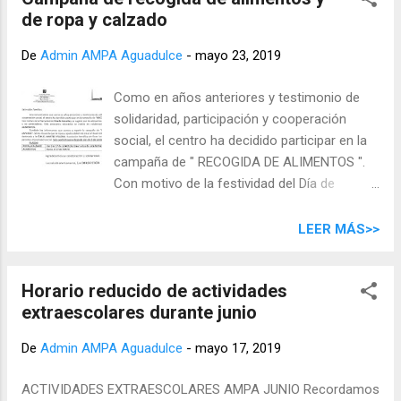
de ropa y calzado
De
Admin AMPA Aguadulce
-
mayo 23, 2019
Como en años anteriores y testimonio de
solidaridad, participación y cooperación
social, el centro ha decidido participar en la
campaña de " RECOGIDA DE ALIMENTOS ".
Con motivo de la festividad del Día de
Canarias, se sugiere que los alimentos sean
típicos de Canarias y no perecederos. Esta
LEER MÁS>>
propuesta educativa se realiza en
colaboración con el BANCO DE ALIMENTOS .
Horario reducido de actividades
También les informamos que vamos a
extraescolares durante junio
repetir la campaña de " RECOGIDA DE ROPA
Y ZAPATOS ". Se les recuerda que la ropa y
De
Admin AMPA Aguadulce
-
mayo 17, 2019
zapatos deben estar en buen estado. Esta
campaña será destinada a la O.N.G. MARTES
ACTIVIDADES EXTRAESCOLARES AMPA JUNIO Recordamos
VILLENA . Asociación benéfica sin fines