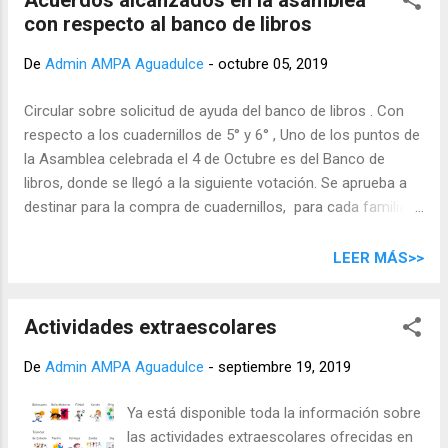
Acuerdos alcanzados en la asamblea
con respecto al banco de libros
De
Admin AMPA Aguadulce
-
octubre 05, 2019
Circular sobre solicitud de ayuda del banco de libros . Con
respecto a los cuadernillos de 5° y 6° , Uno de los puntos de
la Asamblea celebrada el 4 de Octubre es del Banco de
libros, donde se llegó a la siguiente votación. Se aprueba a
destinar para la compra de cuadernillos, para cada familia
socia hasta día de hoy 4 de Octubre de: 5° curso 60€ por
alumno. 6° curso 52€ por alumno. Según presupuesto
LEER MÁS>>
elegido por la Junta para la compra de los cuadernillos, se
llega a un acuerdo de descuento del 5% si lo compramos
Actividades extraescolares
todos. Las familias que quieran beneficiarse les
corresponden abonar. 5° curso 70€ por alumno. 6° curso
De
Admin AMPA Aguadulce
-
septiembre 19, 2019
61€ por alumno. Se abre plazo desde el 4 de octubre al
martes 8 de octubre para cumplimentar la circular. Ingresar
Ya está disponible toda la información sobre
en la cuenta de la AMPA indicando nombre del alumno. IBAN
las actividades extraescolares ofrecidas en
de la AMPA: ES82 3058 6120 3327 2080 8105 OBSERVACIÓN