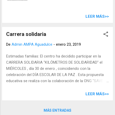
LEER MÁS>>
Carrera solidaria
De
Admin AMPA Aguadulce
-
enero 23, 2019
Estimadas familias: El centro ha decidido participar en la
CARRERA SOLIDARIA "KILÓMETROS DE SOLIDARIDAD" el
MIÉRCOLES , día 30 de enero , coincidiendo con la
celebración del DÍA ESCOLAR DE LA PAZ . Esta propuesta
educativa se realiza con la colaboración de la ONG "SAVE
THE CHILDREN" . Les animamos a participar aportando
libremente la cantidad de dinero que deseen, cuyos fondos
LEER MÁS>>
irán destinados este año a los niños y niñas de un campo de
refugiados de Jordania. Todas las cantidades, por pequeñas
MÁS ENTRADAS
que parezcan, son importantes. Para facilitar la