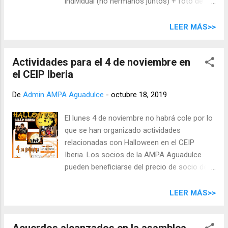
individual (no hermanos juntos) + foto de
clase (acabado brillante y fondo blanco). Ver
imagen y descargar el PDF para más
LEER MÁS>>
detalles: Aquí puede descargarse el PDF.
Actividades para el 4 de noviembre en
el CEIP Iberia
De
Admin AMPA Aguadulce
-
octubre 18, 2019
El lunes 4 de noviembre no habrá cole por lo
que se han organizado actividades
relacionadas con Halloween en el CEIP
Iberia. Los socios de la AMPA Aguadulce
pueden beneficiarse del precio de socio de la
AMPA Iberia. La hoja de inscripción puede
descargarse aquí .
LEER MÁS>>