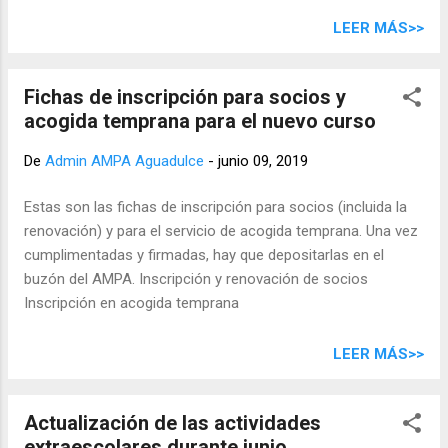
Cabrera Secretario: Avelino Herrera Morales Tesorero:
Fernando Vargas Pérez Vocal 1ª: Yohani Vargas Ardila
LEER MÁS>>
Vocal 2º: Josefa María Rodríguez Mateos Vocal 3ª: Yessica
María Cruz Moreda Vocal 4ª: Nuria Quevedo Jover Vocal 5ª:
Fichas de inscripción para socios y
Rosa Cira Reyes Santana Vocal 6ª: Sofía del Carmen
acogida temprana para el nuevo curso
Hernández Valencia Vocal 7ª: Blanca Teresa Sani Inga Vocal
8ª: Liz Griselda Jiménez Amarilla Vocal 9ª: Iveta Tomova
De
Admin AMPA Aguadulce
-
junio 09, 2019
Estas son las fichas de inscripción para socios (incluida la
renovación) y para el servicio de acogida temprana. Una vez
cumplimentadas y firmadas, hay que depositarlas en el
buzón del AMPA. Inscripción y renovación de socios
Inscripción en acogida temprana
LEER MÁS>>
Actualización de las actividades
extraescolares durante junio