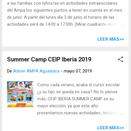
a las familias con niños/as en actividades extraescolares
lucrativos que trabaja con personas en
del Ampa los siguientes puntos a tener en cuenta en el mes
exclusión social. Sólo podrá traerse después
de junio: A partir del lunes día 3 de junio el horario de las
del día 3 de junio. Plazos: ROPA Y CALZADO:
actividades será de 14.00 a 17.00h. (Mirar cuadrante en el
Del 3 al 17 de JUNIO (No traer antes de esta
documento adjunto ) El último día de actividades es el 21 de
fecha). ALIMENTOS: Hasta el 27 de MAYO.
junio. RECORDAMOS A LAS FAMILIAS QUE EL PAGO DE LAS
LEER MÁS>>
CUOTAS DEBEN REALIZARLO ANTES DEL DÍA 10. Los días
de las actividades seguirán siendo los mismos; lo que
Summer Camp CEIP Iberia 2019
CAMBIA es el HORARIO de algunas actividades. El horario de
las actividades en junio queda como indica el documento
De
Admin AMPA Aguadulce
-
mayo 07, 2019
adjunto . ACTUACIONES FIN DE CURSO DE LAS
ACTIVIDADES EXTRAESCOLARES MIÉRCOLES 19 DE JUNIO
Como cada verano, acaba el curso escolar
Ensayo general: martes 18 de junio El resto de la
¿y su hijo se queda en casa? No lo piense
información (horario, vestuario, zona de actuación, etc) será
más, CEIP IBERIA SUMMER CAMP es su
comunicado en junio. Ver documento completo .
mejor elección, ya que este año
presentamos nuevas actividades, temáticas
y salidas. Hemos creado un formato de
campus en el cual cada semana
LEER MÁS>>