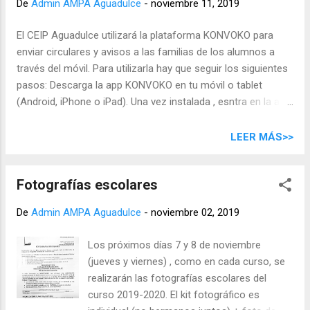
De
Admin AMPA Aguadulce
-
noviembre 11, 2019
El CEIP Aguadulce utilizará la plataforma KONVOKO para
enviar circulares y avisos a las familias de los alumnos a
través del móvil. Para utilizarla hay que seguir los siguientes
pasos: Descarga la app KONVOKO en tu móvil o tablet
(Android, iPhone o iPad). Una vez instalada , esntra en la app
y en la lupa busca " AGUADULCE ". Te aparecerá " CEIP
AGUADULCE ". Haz click en " SEGUIR " que sale a la derecha.
LEER MÁS>>
Fotografías escolares
De
Admin AMPA Aguadulce
-
noviembre 02, 2019
Los próximos días 7 y 8 de noviembre
(jueves y viernes) , como en cada curso, se
realizarán las fotografías escolares del
curso 2019-2020. El kit fotográfico es