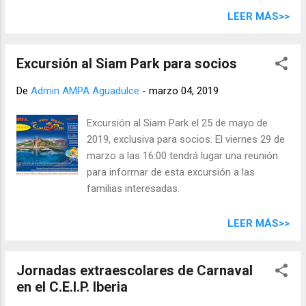
grande!!! Para realizar la inscripción
LEER MÁS>>
simplemente tienes que descargarte la hoja
de inscripción adjunta y reenviarla
Excursión al Siam Park para socios
correctamente cumplimentada junto con el
justificante de pago a
De
Admin AMPA Aguadulce
-
marzo 04, 2019
ceipiberia@enformate.net . También puedes
acercarte a nuestra oficina de Enformate en
Excursión al Siam Park el 25 de mayo de
la calle Carvajal 1, local 2 o también a las
2019, exclusiva para socios. El viernes 29 de
oficina del Amypa “Mercedes Miranda” y
marzo a las 16:00 tendrá lugar una reunión
rellenarlo físicamente. No olvides revisar la
para informar de esta excursión a las
normativa adjunta para nuestros campus y
familias interesadas.
jornadas. Para más información pueden
contactar al 92858072 / 685940477
LEER MÁS>>
Jornadas extraescolares de Carnaval
en el C.E.I.P. Iberia