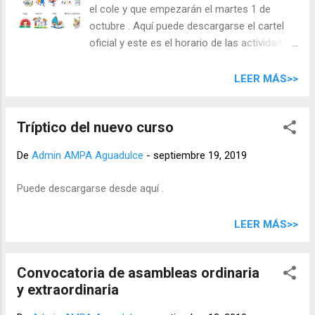
el cole y que empezarán el martes 1 de
: Quien haya solicitado ayuda de la Consejería de Educaccion
octubre . Aquí puede descargarse el cartel
le recomendamos que espere a la resolucion.
oficial y este es el horario de las actividades
a lo largo de la semana: ( Aquí se puede
descargar el horario en PDF). La información
LEER MÁS>>
adicional y las hojas de inscripción puede
descargarse desde los siguientes enlaces:
Tríptico del nuevo curso
Información complementaria (con los
precios de las actividades). Hojas de
De
Admin AMPA Aguadulce
-
septiembre 19, 2019
inscripción .
Puede descargarse desde aquí .
LEER MÁS>>
Convocatoria de asambleas ordinaria
y extraordinaria