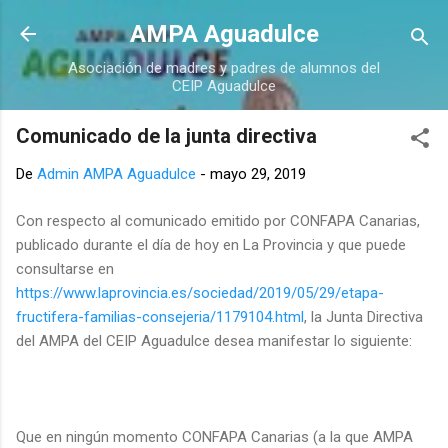
Ir al contenido principal
AMPA Aguadulce
Asociación de madres y padres de alumnos del
CEIP Aguadulce
Comunicado de la junta directiva
De
Admin AMPA Aguadulce
-
mayo 29, 2019
Con respecto al comunicado emitido por CONFAPA Canarias,
publicado durante el día de hoy en La Provincia y que puede
consultarse en
https://www.laprovincia.es/sociedad/2019/05/29/etapa-
fructifera-familias-consejeria/1179104.html
, la Junta Directiva
del AMPA del CEIP Aguadulce desea manifestar lo siguiente:
Que en ningún momento CONFAPA Canarias (a la que AMPA