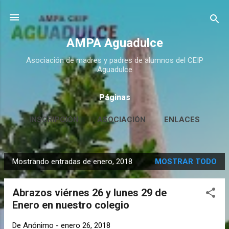
Ir al contenido principal
AMPA Aguadulce
Asociación de madres y padres de alumnos del CEIP
Aguadulce
Páginas
INSCRIPCIÓN
ASOCIACIÓN
ENLACES
CONTACTO
MÁS…
HUERTO ESCOLAR
Mostrando entradas de enero, 2018
MOSTRAR TODO
E
n
Abrazos viérnes 26 y lunes 29 de
t
Enero en nuestro colegio
r
a
De
Anónimo
-
enero 26, 2018