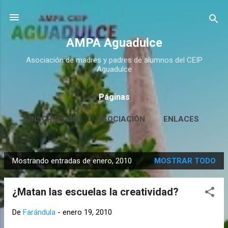
Ir al contenido principal
AMPA Aguadulce
Asociación de madres y padres de alumnos del CEIP
Aguadulce
Páginas
INSCRIPCIÓN
ASOCIACIÓN
ENLACES
CONTACTO
MÁS…
HUERTO ESCOLAR
Mostrando entradas de enero, 2010
MOSTRAR TODO
E
n
¿Matan las escuelas la creatividad?
t
r
De
Farándula
-
enero 19, 2010
a