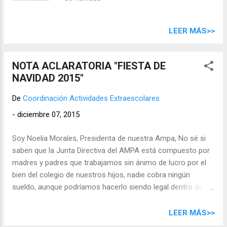
LEER MÁS>>
NOTA ACLARATORIA "FIESTA DE
NAVIDAD 2015"
De
Coordinación Actividades Extraescolares
-
diciembre 07, 2015
Soy Noelia Morales, Presidenta de nuestra Ampa, No sé si
saben que la Junta Directiva del AMPA está compuesto por
madres y padres que trabajamos sin ánimo de lucro por el
bien del colegio de nuestros hijos, nadie cobra ningún
sueldo, aunque podríamos hacerlo siendo legal dentro de las
AMPA,S y ya que todos afortunadamente trabajamos 8
horas diarias en nuestras empresas y atendemos de
LEER MÁS>>
nuestras familias, el resto del tiempo se lo dedicamos al