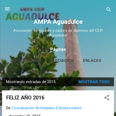
Ir al contenido principal
AMPA Aguadulce
Asociación de madres y padres de alumnos del CEIP
Aguadulce
Páginas
INSCRIPCIÓN
ASOCIACIÓN
ENLACES
CONTACTO
MÁS…
HUERTO ESCOLAR
Mostrando entradas de 2015
MOSTRAR TODO
E
n
FELIZ AÑO 2016
t
r
De
Coordinación Actividades Extraescolares
a