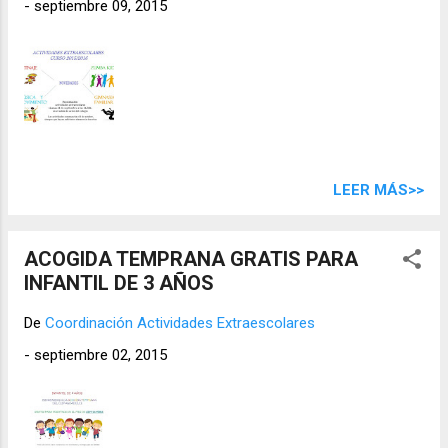
-
septiembre 09, 2015
directamente. Hasta que el alumno/a no
esté matriculado no puede empezar en
ninguna actividad. Cuota mensual: Actividad
2 días: 15€ – Actividad 1 día: 11€ Cuando hay
hermanos/as en la misma actividad: 13€ por
niño/a Las listas iniciales se publicarán en el
tablón el 28 de septiembre . Las actividades
comenzarán siempre que haya un número
LEER MÁS>>
mínimo de alumnos/as inscritos. Entrada y
salida: ambas por la puerta de ...
ACOGIDA TEMPRANA GRATIS PARA
INFANTIL DE 3 AÑOS
De
Coordinación Actividades Extraescolares
-
septiembre 02, 2015