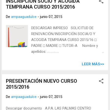
INSCRIPCIÓN SOCIO Y ACOGIDA
TEMPRANA CURSO 2015/2016
De
ampaaguadulce
-
junio 07, 2015
DESCARGAR IMPRESO SOLICITUD DE
RENOVACIÓN/INSCRIPCIÓN SOCIA/O Y
ACOGIDA TEMPRANA CURSO 2015/16 □
PADRE □ MADRE □ TUTOR-A Nombre y
apellidos: …………….
…………………………………………………….....……........…
Tlfnos: …………………….……………..........……….. Correo:
LEER MÁS>>
……………………………........…. ¿Desea recibir
información de la asociación vía correo
PRESENTACIÓN NUEVO CURSO
electrónico? □Sí □No □ PADRE □ MADRE □
2015/2016
TUTOR-A Nombre y apellidos:…….
…………………………………………………………………..…….......
De
ampaaguadulce
-
junio 07, 2015
Tfnos: ………………………………………………….. Correo:
………………………………....…. ¿Desea recibir
Descargar documento A.P.A. LAS PALMAS CENTRO