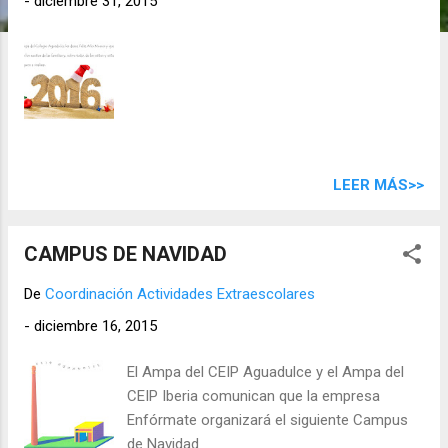
-
diciembre 31, 2015
d
a
s
LEER MÁS>>
CAMPUS DE NAVIDAD
De
Coordinación Actividades Extraescolares
-
diciembre 16, 2015
El Ampa del CEIP Aguadulce y el Ampa del
CEIP Iberia comunican que la empresa
Enfórmate organizará el siguiente Campus
de Navidad