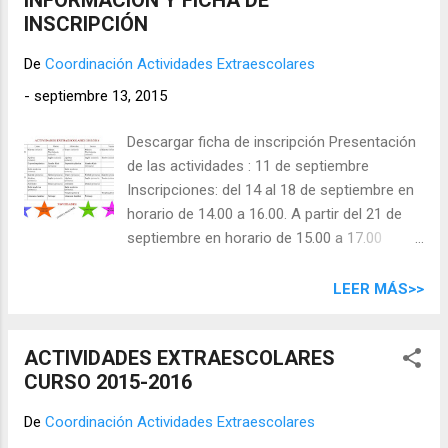
INSCRIPCIÓN
De
Coordinación Actividades Extraescolares
-
septiembre 13, 2015
Descargar ficha de inscripción Presentación
de las actividades : 11 de septiembre
Inscripciones: del 14 al 18 de septiembre en
horario de 14.00 a 16.00. A partir del 21 de
septiembre en horario de 15.00 a 17.00
través de la coordinadora que estará en el
colegio en ese horario. Las fichas de
LEER MÁS>>
inscripción están disponibles en el tablón del
Ampa, en la web o con la coordinadora.
ACTIVIDADES EXTRAESCOLARES
Comienzo de las actividades : 1 de octubre
CURSO 2015-2016
Fin de las actividades : 17 de junio Matrícula
(pago único por familia): 16€ socios / 36€ no
De
Coordinación Actividades Extraescolares
socios a pagar a la coordinadora