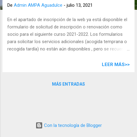
d
De
Admin AMPA Aguadulce
-
julio 13, 2021
a
s
En el apartado de inscripción de la web ya está disponible el
formulario de solicitud de inscripción o renovación como
socio para el siguiente curso 2021-2022. Los formularios
para solicitar los servicios adicionales (acogida temprana o
recogida tardía) no están aún disponibles , pero se recuerda
que para acceder a dichos servicio adicionales se debe ser
socio, por lo que invitamos a los padres interesados a que
LEER MÁS>>
vayan solicitando desde ya su inscripción como socios. La
cuota sigue siendo la misma que el año anterior: Un único
MÁS ENTRADAS
pago de 20€ por familia y por el curso entero .
Con la tecnología de Blogger