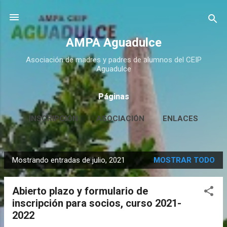
Ir al contenido principal
AMPA Aguadulce
Asociación de madres y padres de alumnos del CEIP
Aguadulce
Páginas
INSCRIPCIÓN
ASOCIACIÓN
ENLACES
CONTACTO
MÁS…
HUERTO ESCOLAR
Mostrando entradas de julio, 2021
MOSTRAR TODO
E
n
Abierto plazo y formulario de
t
inscripción para socios, curso 2021-
r
2022
a