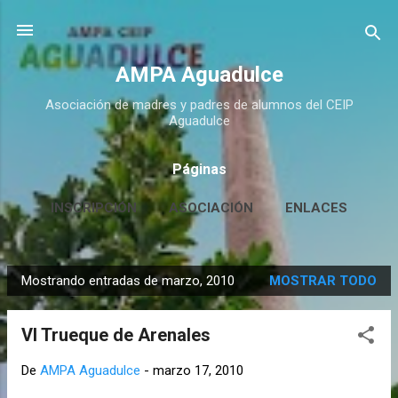
Ir al contenido principal
AMPA Aguadulce
Asociación de madres y padres de alumnos del CEIP
Aguadulce
Páginas
INSCRIPCIÓN
ASOCIACIÓN
ENLACES
CONTACTO
MÁS…
HUERTO ESCOLAR
Mostrando entradas de marzo, 2010
MOSTRAR TODO
E
n
VI Trueque de Arenales
t
r
De
AMPA Aguadulce
-
marzo 17, 2010
a