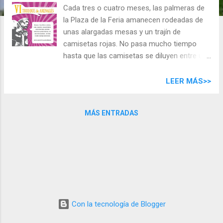
d
Cada tres o cuatro meses, las palmeras de
a
la Plaza de la Feria amanecen rodeadas de
s
unas alargadas mesas y un trajín de
camisetas rojas. No pasa mucho tiempo
hasta que las camisetas se diluyen entre una
multitud de vecinos de todas las edades, y
las mesas se cubren con todo tipo de
LEER MÁS>>
cosas: prendas de ropa, complementos,
electrodomésticos, pequeños muebles,
MÁS ENTRADAS
libros, vídeos, aparatos electrónicos,
herramientas, juguetes... Su destino es ser
intercambiadas entre sí, pues sus dueños
siguen la misma consigna: no usar dinero. Al
final, lo que siempre se llevan a casa son
risas, sorpresas, animadas charlas y calor
humano… ¡Es el Trueque de Arenales! El
sábado 20 de marzo, de 11:00 a 15:00 horas
Con la tecnología de Blogger
, celebramos en la Plaza de la Feria el VI
Trueque de Arenales . Anímate y tráete