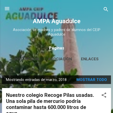
Ir al contenido principal
AMPA Aguadulce
Asociación de madres y padres de alumnos del CEIP
Aguadulce
Páginas
INSCRIPCIÓN
ASOCIACIÓN
ENLACES
CONTACTO
MÁS…
HUERTO ESCOLAR
Mostrando entradas de marzo, 2018
MOSTRAR TODO
E
n
Nuestro colegio Recoge Pilas usadas.
t
Una sola pila de mercurio podría
r
contaminar hasta 600.000 litros de
a