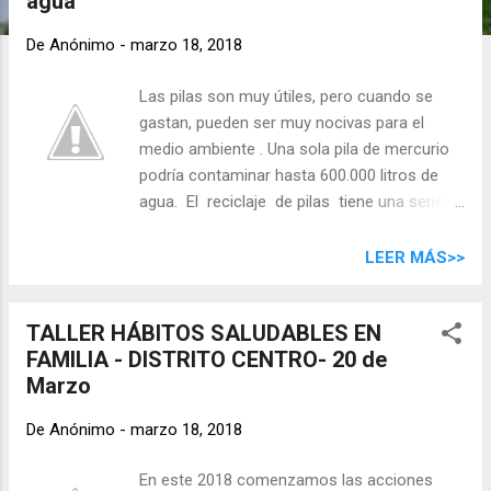
agua
d
a
De
Anónimo
-
marzo 18, 2018
s
Las pilas son muy útiles, pero cuando se
gastan, pueden ser muy nocivas para el
medio ambiente . Una sola pila de mercurio
podría contaminar hasta 600.000 litros de
agua. El reciclaje de pilas tiene una serie
de ventajas medioambientales y
económicas considerables. Por qué hay que
LEER MÁS>>
reciclar las pilas Las pilas, al igual que otros
productos eléctricos similares, como las
TALLER HÁBITOS SALUDABLES EN
baterías o los acumuladores, contienen
FAMILIA - DISTRITO CENTRO- 20 de
metales y sustancias químicas tóxicas: el
Marzo
mercurio, el cadmio o el plomo son
peligrosos para la salud y el medio ambiente,
De
Anónimo
-
marzo 18, 2018
si no se tratan de forma adecuada. "Hay
estudios que indican que una sola pila de
En este 2018 comenzamos las acciones
mercurio podría contaminar hasta 600.000