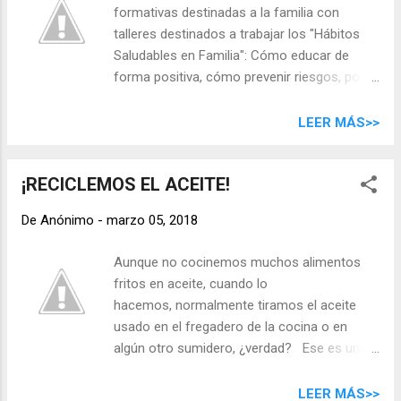
formativas destinadas a la familia con
litros de agua", según Matías Rodrigues ,
talleres destinados a trabajar los "Hábitos
director general en España de la Plataforma
Saludables en Familia": Cómo educar de
Europea de Reciclado (ERP) , que gestiona
forma positiva, cómo prevenir riesgos, poner
diversos tipos de residuos de aparatos
límites, etc. Dinamizará las sesiones Elena
eléctricos y electrónicos (RAEE), entre ellos
Suárez. La sesión serán el próximo martes
LEER MÁS>>
las pilas.
20 de Marzo en el Centro Municipal de
Servicios Sociales D. Centro en la Calzada
¡RECICLEMOS EL ACEITE!
Lateral del Norte 35, Miller Bajo, en horario
de 9:30 a 11:30 . La actividad es gratuita y
De
Anónimo
-
marzo 05, 2018
las plazas son limitadas. La inscripción
estará abierta en el momento que pueda leer
Aunque no cocinemos muchos alimentos
esta información: vía telefónica (
fritos en aceite, cuando lo
928448560 ext 47511) , por medio del
hacemos, normalmente tiramos el aceite
correo electrónico (
usado en el fregadero de la cocina o en
ichernan@laspalmasgc.es ) o
algún otro sumidero, ¿verdad? Ese es uno
personándose en el Centro Municipal de
de los mayores errores que podemos
Servicios Sociales Distrito Centro de
cometer. UN LITRO DE ACEITE CONTAMINA
LEER MÁS>>
Alfonso XIII 2 en horario de 12:00 a 19:30