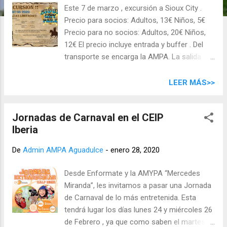
d
Este 7 de marzo , excursión a Sioux City .
a
Precio para socios: Adultos, 13€ Niños, 5€
s
Precio para no socios: Adultos, 20€ Niños,
12€ El precio incluye entrada y buffer . Del
transporte se encarga la AMPA. La salida
será a las 9:00 en la Plaza de la Feria y el
regreso será a las 17:00 . La forma de pago
LEER MÁS>>
será por transferencia bancaria o ingreso en
la cuenta de la AMPA. La fecha límite de
Jornadas de Carnaval en el CEIP
pago es el 21 de febrero . Dejar en el buzón
Iberia
de la AMPA el justificante de pago o de
ingreso indicando nombre, apellidos, edades
De
Admin AMPA Aguadulce
-
enero 28, 2020
de las personas que van y un teléfono de
contacto. La cuenta para ingreso es: ES82
Desde Enformate y la AMYPA “Mercedes
3058 6120 3327 2080 8105 .
Miranda”, les invitamos a pasar una Jornada
de Carnaval de lo más entretenida. Esta
tendrá lugar los días lunes 24 y miércoles 26
de Febrero , ya que como saben el martes