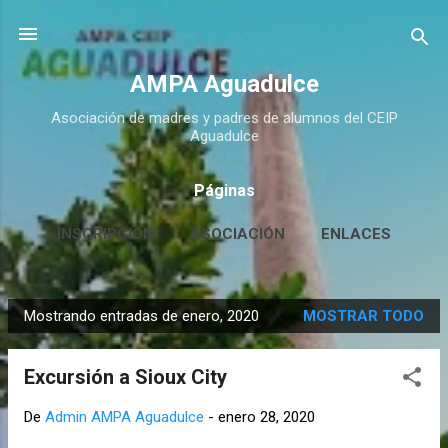
Ir al contenido principal
AMPA Aguadulce
Asociación de madres y padres de alumnos del CEIP
Aguadulce
Páginas
INSCRIPCIÓN
ASOCIACIÓN
ENLACES
CONTACTO
MÁS…
HUERTO ESCOLAR
Mostrando entradas de enero, 2020
MOSTRAR TODO
E
n
Excursión a Sioux City
t
r
De
Admin AMPA Aguadulce
-
enero 28, 2020
a