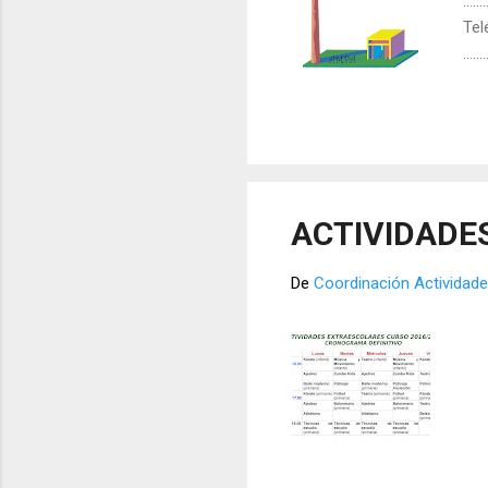
…......
Teléfo
…....
No 
act
ACTIVIDADE
De
Coordinación Actividade