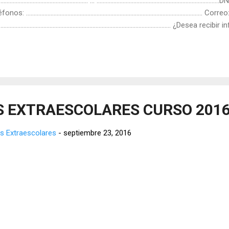
........................................................ … ................................................................................DNI
nos: …................................................................................................................ Correo
................................................................................................................
¿Desea recibir información por whatsapp? Sí / No Solicito la inscripc
ividad/es Nombre y apellidos del alumno/a Curso y Aula Actividad/es
S EXTRAESCOLARES CURSO 2016
s Extraescolares
-
septiembre 23, 2016