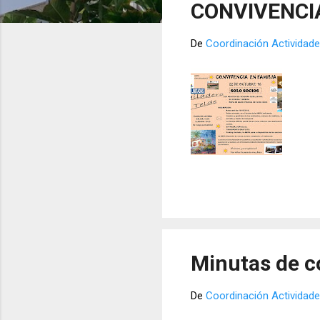
CONVIVENCIA
r
a
De
Coordinación Actividade
d
a
s
Minutas de c
De
Coordinación Actividade