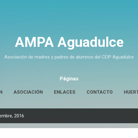
Ir al contenido principal
AMPA Aguadulce
Asociación de madres y padres de alumnos del CEIP Aguadulce
Páginas
N
ASOCIACIÓN
ENLACES
CONTACTO
HUER
embre, 2016