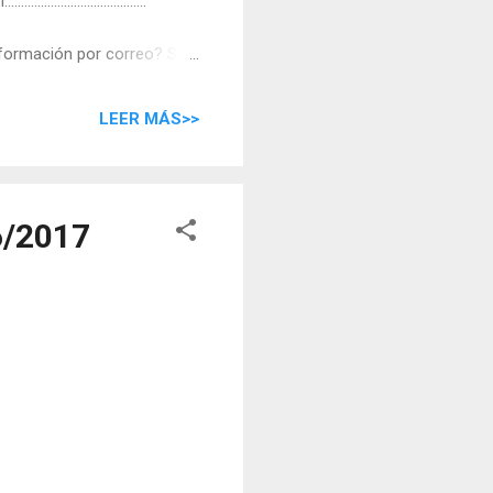
...........................................
:
 ¿Desea recibir información por correo? Sí /
ión en la siguiente/s
 Observaciones ...
LEER MÁS>>
/2017