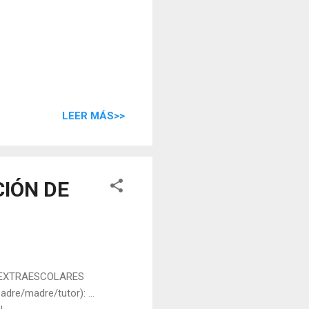
LEER MÁS>>
CIÓN DE
S EXTRAESCOLARES
dre/madre/tutor): ...