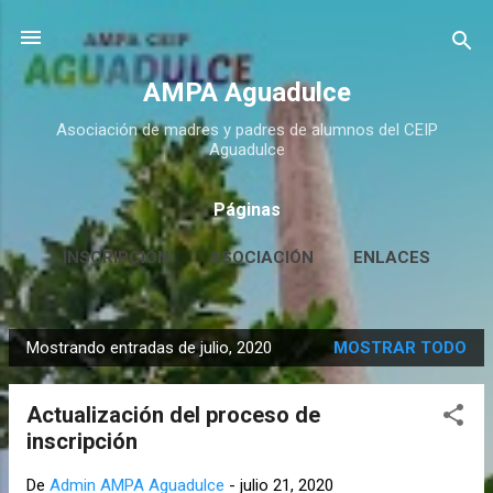
Ir al contenido principal
AMPA Aguadulce
Asociación de madres y padres de alumnos del CEIP
Aguadulce
Páginas
INSCRIPCIÓN
ASOCIACIÓN
ENLACES
CONTACTO
MÁS…
HUERTO ESCOLAR
Mostrando entradas de julio, 2020
MOSTRAR TODO
E
n
Actualización del proceso de
t
inscripción
r
a
De
Admin AMPA Aguadulce
-
julio 21, 2020