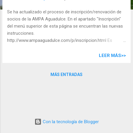
d
a
Se ha actualizado el proceso de inscripción/renovación de
s
socios de la AMPA Aguadulce. En el apartado "Inscripción"
del menú superior de esta página se encuentran las nuevas
instrucciones.
http://www.ampaaguadulce.com/p/inscripcion.html Es
necesario que se rellene un formulario online y que el pago
de la cuota sea realizado mediante ingreso en cuenta,
LEER MÁS>>
transferencia bancaria o domiciliación.
MÁS ENTRADAS
Con la tecnología de Blogger