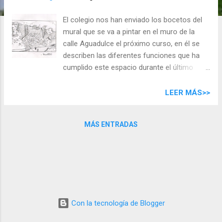
d
a
El colegio nos han enviado los bocetos del
s
mural que se va a pintar en el muro de la
calle Aguadulce el próximo curso, en él se
describen las diferentes funciones que ha
cumplido este espacio durante el último
siglo; desde la panificadora al colegio actual
(hacer click en las imágenes para verlas a
LEER MÁS>>
mayor tamaño):
MÁS ENTRADAS
Con la tecnología de Blogger