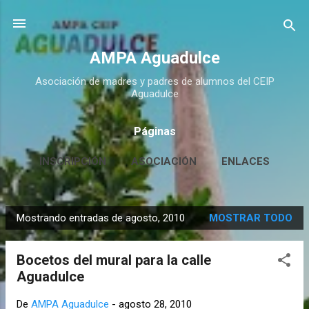
Ir al contenido principal
AMPA Aguadulce
Asociación de madres y padres de alumnos del CEIP
Aguadulce
Páginas
INSCRIPCIÓN
ASOCIACIÓN
ENLACES
CONTACTO
MÁS…
HUERTO ESCOLAR
Mostrando entradas de agosto, 2010
MOSTRAR TODO
E
n
Bocetos del mural para la calle
t
Aguadulce
r
a
De
AMPA Aguadulce
-
agosto 28, 2010