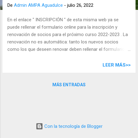
d
De
Admin AMPA Aguadulce
-
julio 26, 2022
a
s
En el enlace " INSCRIPCIÓN " de esta misma web ya se
puede rellenar el formulario online para la inscripción y
renovación de socios para el próximo curso 2022-2023 . La
renovación no es automática: tanto los nuevos socios
como los que deseen renovar deben rellenar el formulario
por igual. Se mantiene la cuota de 20 € por curso completo y
por familia . La inscripción sólo se puede realizar online y el
LEER MÁS>>
pago de los 20 € ha de realizarse mediante ingreso en
cuenta (no se admitirán pagos en efectivo).
MÁS ENTRADAS
Con la tecnología de Blogger