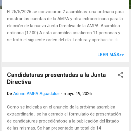
d
a
El 25/5/2026 se convocaron 2 asambleas: una ordinaria para
s
mostrar las cuentas de la AMPA y otra extraordinaria para la
elección de la nueva Junta Directiva de la AMPA. Asamblea
ordinaria (17:00) A esta asamblea asistieron 11 personas y
se trató el siguiente orden del día: Lectura y aprobación del
acta anterior . Se aprueba por unanimidad el acta anterior.
Presentación y aprobación, si procede, de las cuentas del
LEER MÁS>>
curso 2025/2026 : se presentan las cuentas y se aprueban
por unanimidad. Ruegos y preguntas : no hay. Asamblea
Candidaturas presentadas a la Junta
extraordinaria (17:30) A esta asamblea asistieron 20
Directiva
personas. 4 personas que no asistieron delegaron el voto en
3 de las personas que sí asistieron. Se trató el siguiente
De
Admin AMPA Aguadulce
-
mayo 19, 2026
orden del día: Votación y elección de la nueva Junta Directiva
de la AMPA : aprueban por unanimidad todas las
Como se indicaba en el anuncio de la próxima asamblea
candidaturas presentadas. Las dos personas que se
extraordinaria , se ha cerrado el formulario de presentación
presentaron para el cargo de vicesecretaría compartirán el
de candidaturas procediéndose a la publicación del listado
cargo. Ruegos y preguntas : no hay. La composición de la
de las mismas. Se han presentado un total de 14
nueva Junta Directi...