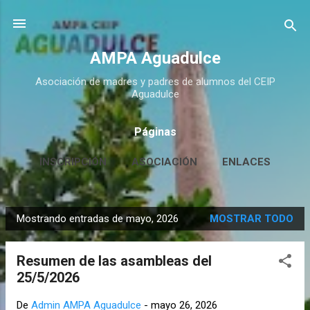
Ir al contenido principal
AMPA Aguadulce
Asociación de madres y padres de alumnos del CEIP
Aguadulce
Páginas
INSCRIPCIÓN
ASOCIACIÓN
ENLACES
CONTACTO
MÁS…
HUERTO ESCOLAR
Mostrando entradas de mayo, 2026
MOSTRAR TODO
E
n
Resumen de las asambleas del
t
25/5/2026
r
a
De
Admin AMPA Aguadulce
-
mayo 26, 2026