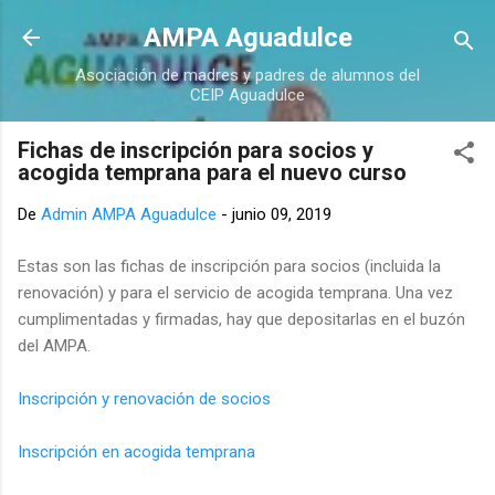
Ir al contenido principal
AMPA Aguadulce
Asociación de madres y padres de alumnos del
CEIP Aguadulce
Fichas de inscripción para socios y
acogida temprana para el nuevo curso
De
Admin AMPA Aguadulce
-
junio 09, 2019
Estas son las fichas de inscripción para socios (incluida la
renovación) y para el servicio de acogida temprana. Una vez
cumplimentadas y firmadas, hay que depositarlas en el buzón
del AMPA.
Inscripción y renovación de socios
Inscripción en acogida temprana