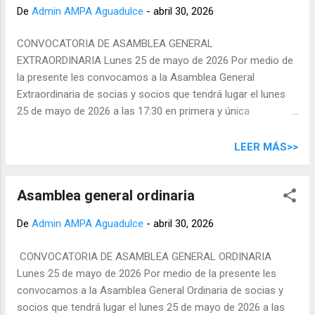
De
Admin AMPA Aguadulce
-
abril 30, 2026
Elisenda Dolz Bubi Vocalía Bruna Pasquini Tesorería
Yeray David Rodriguez Dominguez Secretaría Yessica
CONVOCATORIA DE ASAMBLEA GENERAL
María Cruz Moreda Vocalía Luc...
EXTRAORDINARIA Lunes 25 de mayo de 2026 Por medio de
la presente les convocamos a la Asamblea General
Extraordinaria de socias y socios que tendrá lugar el lunes
25 de mayo de 2026 a las 17:30 en primera y única
convocatoria presencial , en el CEIP Aguadulce. Es
necesaria, por estatutos, la presentación de una nueva junta
LEER MÁS>>
directiva por dos años. Invitamos, por tanto, a todas
aquellas personas socias que deseen presentar sus
Asamblea general ordinaria
candidaturas que lo hagan hasta el 19 de mayo en este
enlace web . El día 20 de mayo de proclamarán y publicarán
De
Admin AMPA Aguadulce
-
abril 30, 2026
las candidaturas . Si no hay miembros para renovar la Junta
Directiva, los servicios y actividades que se realizan dejarán
CONVOCATORIA DE ASAMBLEA GENERAL ORDINARIA
de prestarse. El orden del día será el siguiente: Votación y
Lunes 25 de mayo de 2026 Por medio de la presente les
elección de la nueva Junta Directiva de la AMPA. Continuidad
convocamos a la Asamblea General Ordinaria de socias y
de la AMPA: mantenimiento de los servicios de acogida
socios que tendrá lugar el lunes 25 de mayo de 2026 a las
temprana, recogida tardía, actividades extraescolares, etc.