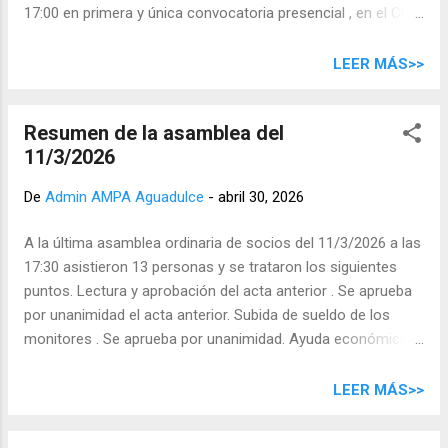
17:00 en primera y única convocatoria presencial , en el CEIP
Ruegos y preguntas.
Aguadulce. El orden del día será el siguiente: Lectura y
aprobación del acta anterior. Presentación y aprobación, si
LEER MÁS>>
procede, de las cuentas del curso 2025/2026. Ruegos y
Preguntas.
Resumen de la asamblea del
11/3/2026
De
Admin AMPA Aguadulce
-
abril 30, 2026
A la última asamblea ordinaria de socios del 11/3/2026 a las
17:30 asistieron 13 personas y se trataron los siguientes
puntos. Lectura y aprobación del acta anterior . Se aprueba
por unanimidad el acta anterior. Subida de sueldo de los
monitores . Se aprueba por unanimidad. Ayuda económica
para el escenario . Al final este curso el colegio no realizará
la obra de mejora prevista para el escenario. Se pospone la
LEER MÁS>>
aprobación de la ayuda. Estado de los proyectos:
Superabuela y el huerto . El proyecto de Superabuela está