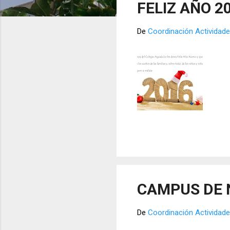
FELIZ AÑO 2
r
a
De
Coordinación Actividade
d
a
s
CAMPUS DE 
De
Coordinación Actividade