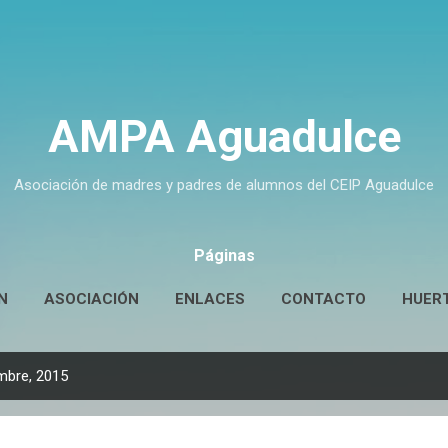
Ir al contenido principal
AMPA Aguadulce
Asociación de madres y padres de alumnos del CEIP Aguadulce
Páginas
N
ASOCIACIÓN
ENLACES
CONTACTO
HUER
mbre, 2015