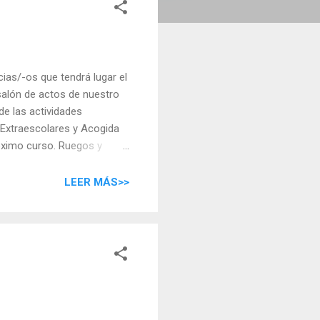
as/-os que tendrá lugar el
 salón de actos de nuestro
de las actividades
 Extraescolares y Acogida
óximo curso. Ruegos y
encargará de los niños/as
 Pérez, presidenta del
LEER MÁS>>