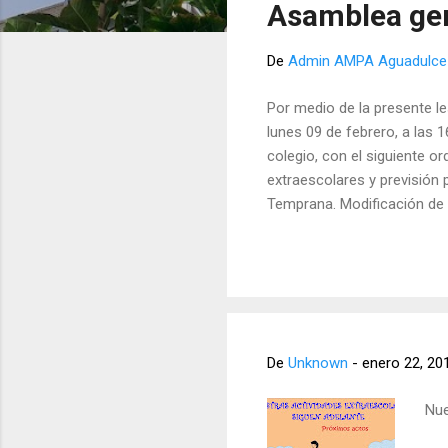
Asamblea gen
r
a
De
Admin AMPA Aguadulce
d
a
Por medio de la presente l
s
lunes 09 de febrero, a las 
colegio, con el siguiente o
extraescolares y previsión
Temprana. Modificación de 
preguntas Esperamos contar
que se queden en el patio, c
AMPA En Las Palmas de Gra
De
Unknown
-
enero 22, 20
Nue