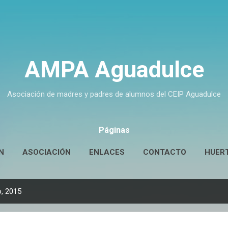
Ir al contenido principal
AMPA Aguadulce
Asociación de madres y padres de alumnos del CEIP Aguadulce
Páginas
N
ASOCIACIÓN
ENLACES
CONTACTO
HUER
, 2015