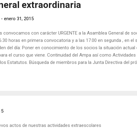
eral extraordinaria
-
enero 31, 2015
es convocamos con carácter URGENTE a la Asamblea General de soci
16.30 horas en primera convocatoria y a las 17.00 en segunda , en el
rden del día: Poner en conocimiento de los socios la situación actual 
 para el curso que viene. Continuidad del Ampa así como Actividades
los Estatutos. Búsqueda de miembros para la Junta Directiva del pr
 con su participación. El Ampa dispondrá de una cuidadora que se 
on el fin de que las familias puedan asistir a la asamblea. Edith Volo
n Canaria, a 27 de enero de 2015
15
vos actos de nuestras actividades extraescolares