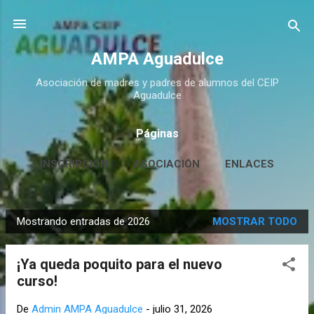
Ir al contenido principal
AMPA Aguadulce
Asociación de madres y padres de alumnos del CEIP
Aguadulce
Páginas
INSCRIPCIÓN
ASOCIACIÓN
ENLACES
CONTACTO
MÁS…
HUERTO ESCOLAR
Mostrando entradas de 2026
MOSTRAR TODO
E
n
¡Ya queda poquito para el nuevo
t
curso!
r
a
De
Admin AMPA Aguadulce
-
julio 31, 2026