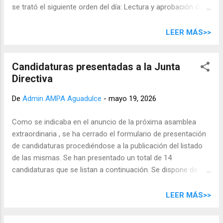
se trató el siguiente orden del día: Lectura y aprobación del
acta anterior . Se aprueba por unanimidad el acta anterior.
Presentación y aprobación, si procede, de las cuentas del
LEER MÁS>>
curso 2025/2026 : se presentan las cuentas y se aprueban
por unanimidad. Ruegos y preguntas : no hay. Asamblea
Candidaturas presentadas a la Junta
extraordinaria (17:30) A esta asamblea asistieron 20
Directiva
personas. 4 personas que no asistieron delegaron el voto en
3 de las personas que sí asistieron. Se trató el siguiente
De
Admin AMPA Aguadulce
-
mayo 19, 2026
orden del día: Votación y elección de la nueva Junta Directiva
de la AMPA : aprueban por unanimidad todas las
Como se indicaba en el anuncio de la próxima asamblea
candidaturas presentadas. Las dos personas que se
extraordinaria , se ha cerrado el formulario de presentación
presentaron para el cargo de vicesecretaría compartirán el
de candidaturas procediéndose a la publicación del listado
cargo. Ruegos y preguntas : no hay. La composición de la
de las mismas. Se han presentado un total de 14
nueva Junta Directi...
candidaturas que se listan a continuación. Se dispone de
tiempo hasta el próximo lunes 25, que será la Asamblea
donde se votarán los cargos, para presentar alegaciones.
LEER MÁS>>
Nombre completo Cargo al que se presenta Maria
Florencia Comini Gómez Presidencia Araceli Sastre