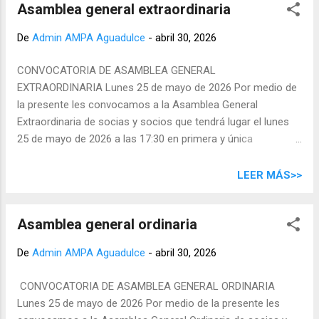
Asamblea general extraordinaria
Maganto Vicetesorería Eva María Suárez Vizcaino
Vocalía María del Pino Espino Iglesias Vicesecretaría
De
Admin AMPA Aguadulce
-
abril 30, 2026
Elisenda Dolz Bubi Vocalía Bruna Pasquini Tesorería
Yeray David Rodriguez Dominguez Secretaría Yessica
CONVOCATORIA DE ASAMBLEA GENERAL
María Cruz Moreda Vocalía Luc...
EXTRAORDINARIA Lunes 25 de mayo de 2026 Por medio de
la presente les convocamos a la Asamblea General
Extraordinaria de socias y socios que tendrá lugar el lunes
25 de mayo de 2026 a las 17:30 en primera y única
convocatoria presencial , en el CEIP Aguadulce. Es
necesaria, por estatutos, la presentación de una nueva junta
LEER MÁS>>
directiva por dos años. Invitamos, por tanto, a todas
aquellas personas socias que deseen presentar sus
Asamblea general ordinaria
candidaturas que lo hagan hasta el 19 de mayo en este
enlace web . El día 20 de mayo de proclamarán y publicarán
De
Admin AMPA Aguadulce
-
abril 30, 2026
las candidaturas . Si no hay miembros para renovar la Junta
Directiva, los servicios y actividades que se realizan dejarán
CONVOCATORIA DE ASAMBLEA GENERAL ORDINARIA
de prestarse. El orden del día será el siguiente: Votación y
Lunes 25 de mayo de 2026 Por medio de la presente les
elección de la nueva Junta Directiva de la AMPA. Continuidad