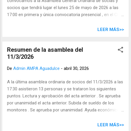
convocamos a la Asamblea General Ordinaria de socias y
de la AMPA: mantenimiento de los servicios de acogida
socios que tendrá lugar el lunes 25 de mayo de 2026 a las
temprana, recogida tardía, actividades extraescolares, etc.
17:00 en primera y única convocatoria presencial , en el CEIP
Ruegos y preguntas.
Aguadulce. El orden del día será el siguiente: Lectura y
aprobación del acta anterior. Presentación y aprobación, si
LEER MÁS>>
procede, de las cuentas del curso 2025/2026. Ruegos y
Preguntas.
Resumen de la asamblea del
11/3/2026
De
Admin AMPA Aguadulce
-
abril 30, 2026
A la última asamblea ordinaria de socios del 11/3/2026 a las
17:30 asistieron 13 personas y se trataron los siguientes
puntos. Lectura y aprobación del acta anterior . Se aprueba
por unanimidad el acta anterior. Subida de sueldo de los
monitores . Se aprueba por unanimidad. Ayuda económica
para el escenario . Al final este curso el colegio no realizará
la obra de mejora prevista para el escenario. Se pospone la
LEER MÁS>>