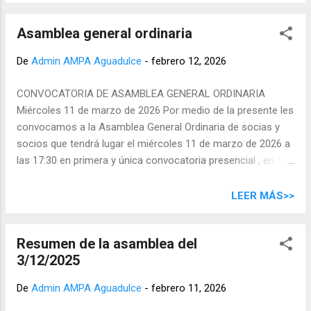
aprobación de la ayuda. Estado de los proyectos:
Superabuela y el huerto . El proyecto de Superabuela está
Asamblea general ordinaria
pagado y en marcha. Se contactará con los facilitadores
para difundir más información en el grupo de la AMPA.
De
Admin AMPA Aguadulce
-
febrero 12, 2026
Estado del proyecto "Sembrando Futuro": subvención
presentada y en trámite. Ruegos y preguntas : Se propone
CONVOCATORIA DE ASAMBLEA GENERAL ORDINARIA
modelo mixto asambleario usando más el grupo de
Miércoles 11 de marzo de 2026 Por medio de la presente les
WhatsApp y combinándolo con reuniones presenciales. Se
convocamos a la Asamblea General Ordinaria de socias y
debate modelo de participación para que se impliquen más
socios que tendrá lugar el miércoles 11 de marzo de 2026 a
las familias. Termina la asamblea a las 18:45 .
las 17:30 en primera y única convocatoria presencial , en el
CEIP Aguadulce. El orden del día será el siguiente: Lectura y
aprobación del acta anterior. Subida de sueldo de los
LEER MÁS>>
monitores. Ayuda económica para el escenario. Estado de
los proyectos: Superabuela y el huerto. Ruegos y Preguntas.
Resumen de la asamblea del
3/12/2025
De
Admin AMPA Aguadulce
-
febrero 11, 2026