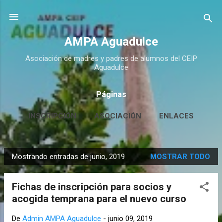
Ir al contenido principal
AMPA Aguadulce
Asociación de madres y padres de alumnos del CEIP
Aguadulce
Páginas
INSCRIPCIÓN
ASOCIACIÓN
ENLACES
CONTACTO
MÁS…
HUERTO ESCOLAR
Mostrando entradas de junio, 2019
MOSTRAR TODO
E
n
Fichas de inscripción para socios y
t
acogida temprana para el nuevo curso
r
a
De
Admin AMPA Aguadulce
-
junio 09, 2019