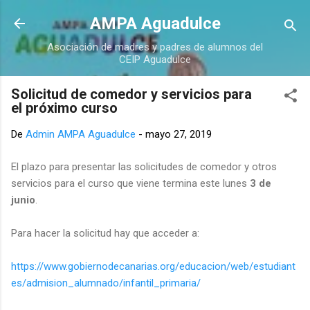
Ir al contenido principal
AMPA Aguadulce
Asociación de madres y padres de alumnos del
CEIP Aguadulce
Solicitud de comedor y servicios para
el próximo curso
De
Admin AMPA Aguadulce
-
mayo 27, 2019
El plazo para presentar las solicitudes de comedor y otros
servicios para el curso que viene termina este lunes
3 de
junio
.
Para hacer la solicitud hay que acceder a:
https://www.gobiernodecanarias.org/educacion/web/estudiant
es/admision_alumnado/infantil_primaria/