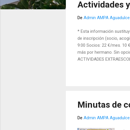
Actividades y
r
a
De
Admin AMPA Aguadulce
d
a
* Esta información sustituy
s
de inscripción (socio, aco
9:00 Socios: 22 €/mes. 10 
más por hermano. Sin opció
ACTIVIDADES EXTRAESCOLARE
mensual 14 € por alumno y a
Teatro (infantil) Ballet (infant
Minutas de 
De
Admin AMPA Aguadulce