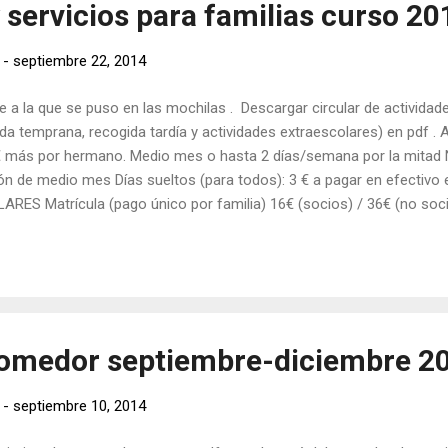
 servicios para familias curso 2
-
septiembre 22, 2014
e a la que se puso en las mochilas . Descargar circular de actividade
gida temprana, recogida tardía y actividades extraescolares) en pd
€ más por hermano. Medio mes o hasta 2 días/semana por la mitad 
n de medio mes Días sueltos (para todos): 3 € a pagar en efectivo 
S Matrícula (pago único por familia) 16€ (socios) / 36€ (no soci
ctividad Lunes Martes Miércoles Jueves Viernes 15:00 - 16:00 Kárate (
il) Kárate (inf...
comedor septiembre-diciembre 2
-
septiembre 10, 2014