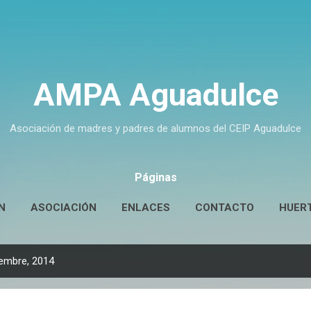
Ir al contenido principal
AMPA Aguadulce
Asociación de madres y padres de alumnos del CEIP Aguadulce
Páginas
N
ASOCIACIÓN
ENLACES
CONTACTO
HUER
embre, 2014