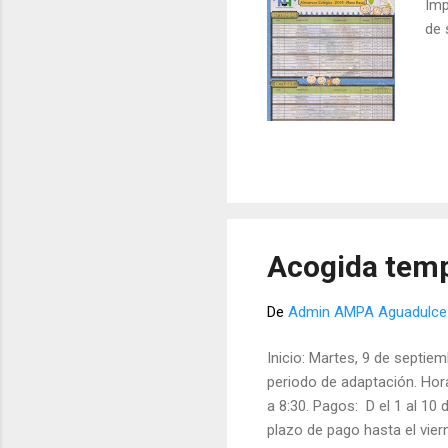
Imp
de 
Acogida tem
De
Admin AMPA Aguadulce
Inicio: Martes, 9 de septie
periodo de adaptación. Horar
a 8:30. Pagos: D el 1 al 10
plazo de pago hasta el vie