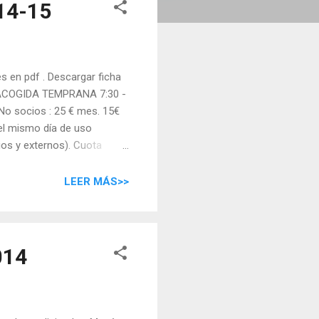
014-15
s en pdf . Descargar ficha
f . ACOGIDA TEMPRANA 7:30 -
No socios : 25 € mes. 15€
el mismo día de uso
os y externos). Cuota
infantil) Ballet (infantil)
LEER MÁS>>
014