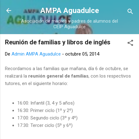
Ir al contenido principal
AMPA Aguadulce
Asociación de madres y padres de alumnos del
CEIP Aguadulce
Reunión de familias y libros de inglés
De
Admin AMPA Aguadulce
-
octubre 05, 2014
Recordamos a las familias que mañana, día 6 de octubre, se
realizará la
reunión general de familias
, con los respectivos
tutores, en el siguiente horario:
16:00: Infantil (3, 4 y 5 años)
16:30: Primer ciclo (1º y 2º)
17:00: Segundo ciclo (3º y 4º)
17:30: Tercer ciclo (5º y 6º)