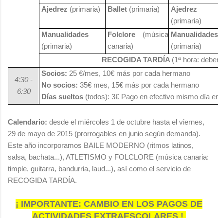
Ajedrez
(primaria)
Ballet
(primaria)
Ajedrez
(primaria)
Manualidades
Folclore
(música
Manualidades
(primaria)
canaria)
(primaria)
RECOGIDA TARDÍA
(1ª hora: debe
Socios:
25 €/mes, 10€ más por cada hermano
4:30 -
No socios:
35€ mes, 15€ más por cada hermano
6:30
Días sueltos
(todos): 3€ Pago en efectivo mismo día e
Calendario:
desde el miércoles 1 de octubre hasta el viernes,
29 de mayo de 2015 (prorrogables en junio según demanda).
Este año incorporamos BAILE MODERNO (ritmos latinos,
salsa, bachata...), ATLETISMO y FOLCLORE (música canaria:
timple, guitarra, bandurria, laud...), así como el servicio de
RECOGIDA TARDÍA.
¡ IMPORTANTE: CAMBIO EN LOS PAGOS DE
ACTIVIDADES EXTRAESCOLARES !