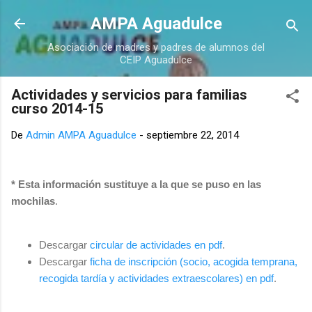
Ir al contenido principal
AMPA Aguadulce
Asociación de madres y padres de alumnos del
CEIP Aguadulce
Actividades y servicios para familias
curso 2014-15
De
Admin AMPA Aguadulce
-
septiembre 22, 2014
* Esta información sustituye a la que se puso en las
mochilas
.
Descargar
circular de actividades en pdf
.
Descargar
ficha de inscripción (socio, acogida temprana,
recogida tardía y actividades extraescolares) en pdf
.