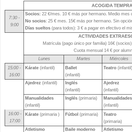
ACOGIDA TEMPR
Socios:
22 €/mes. 10 € más por hermano. Medio mes o 
7:30 -
No socios
: 25 € mes. 15€ más por hermano. Sin opci
9:00
Días sueltos
(para todos): 3 € a pagar en efectivo el m
ACTIVIDADES EXTRAE
Matrícula (pago único por familia) 16€ (socios)
Cuota mensual 14 € por alumn
Lunes
Martes
Miércoles
15:00 -
Kárate
(infantil)
Ballet
Teatro
(infantil
16:00
(infantil)
Ajedrez
(infantil)
Inglés
Ajedrez
(infantil)
(infantil)
Manualidades
Inglés
(primaria)
Manualidades
(infantil)
(infantil)
16:00 -
Kárate
(primaria )
Fútbol
(primaria)
Teatro
17:00
(primaria)
Atletismo
Baile moderno
Atletismo