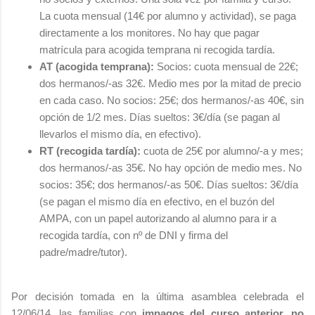
La cuota mensual (14€ por alumno y actividad), se paga
directamente a los monitores. No hay que pagar
matrícula para acogida temprana ni recogida tardía.
AT (acogida temprana):
Socios: cuota mensual de 22€;
dos hermanos/-as 32€. Medio mes por la mitad de precio
en cada caso. No socios: 25€; dos hermanos/-as 40€, sin
opción de 1/2 mes. Días sueltos: 3€/día (se pagan al
llevarlos el mismo día, en efectivo).
RT (recogida tardía):
cuota de 25€ por alumno/-a y mes;
dos hermanos/-as 35€. No hay opción de medio mes. No
socios: 35€; dos hermanos/-as 50€. Días sueltos: 3€/día
(se pagan el mismo día en efectivo, en el buzón del
AMPA, con un papel autorizando al alumno para ir a
recogida tardía, con nº de DNI y firma del
padre/madre/tutor).
Por decisión tomada en la última asamblea celebrada el
12/06/14, las familias con
impagos del curso anterior, no