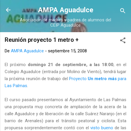
Ir al contenido principal
AMPA Aguadulce
Asociación de madres y padres de alumnos del
CEIP Aguadulce
Reunión proyecto 1 metro +
De
AMPA Aguadulce
-
septiembre 15, 2008
El próximo
domingo 21 de septiembre, a las 18:00
, en el
Colegio Aguadulce (entrada por Molino de Viento), tendrá lugar
la próxima reunión de trabajo del
Proyecto
Un metro más
para
Las Palmas
.
El curso pasado presentamos al Ayuntamiento de Las Palmas
una propuesta muy concreta de ampliación de la acera de la
calle Aguadulce y de liberación de la calle Suárez Naranjo (en el
barrio de Arenales) para el tránsito peatonal y ciclista. Esta
propuesa sorprendentemente contó con el
visto bueno
de las