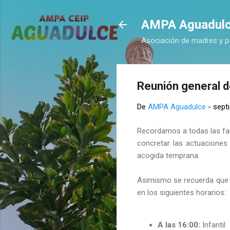
AMPA Aguadul
Asociación de madres y p
Reunión general d
De
AMPA Aguadulce
-
sept
Recordamos a todas las fa
concretar las actuaciones
acogida temprana.
Asimismo se recuerda qu
en los siguientes horarios:
A las 16:00:
Infantil