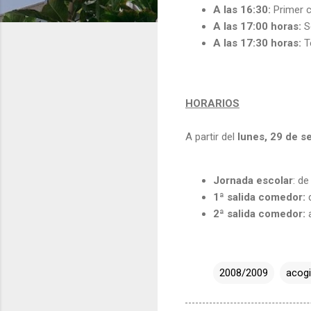
A las 16:30:
Primer ci
A las 17:00 horas:
Se
A las 17:30 horas:
Te
HORARIOS
A partir del
lunes, 29 de s
Jornada escolar
: de
1ª salida comedor:
d
2ª salida comedor:
a
2008/2009
acog