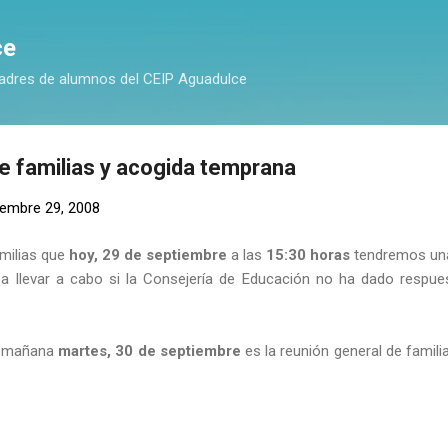
Ir al contenido principal
ce
adres de alumnos del CEIP Aguadulce
e familias y acogida temprana
iembre 29, 2008
milias que
hoy, 29 de septiembre
a las
15:30 horas
tendremos una 
 a llevar a cabo si la Consejería de Educación no ha dado respues
e mañana
martes, 30 de septiembre
es la reunión general de famil