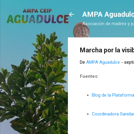
AMPA Aguadul
Asociación de madres y p
Marcha por la visib
De
AMPA Aguadulce
-
sept
Fuentes:
Blog de la Platafor
Coordinadora Sanida